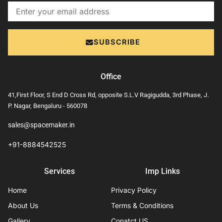
Email
SUBSCRIBE
Office
41,First Floor, S End D Cross Rd, opposite S.L.V Ragigudda, 3rd Phase, J.
P. Nagar, Bengaluru - 560078
sales@spacemaker.in
+91-8884542525
Services
Imp Links
Home
Privacy Policy
About Us
Terms & Conditions
Gallery
Conatct US