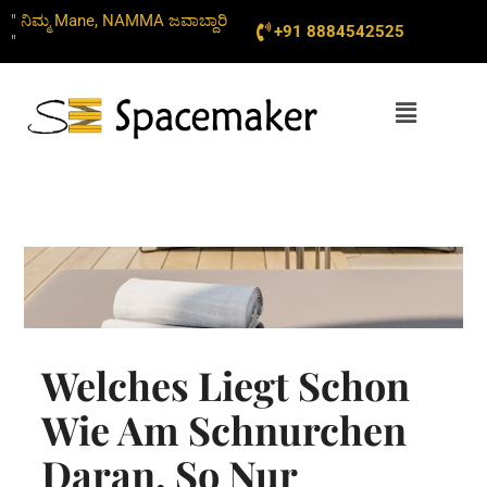
Skip
" ನಿಮ್ಮ Mane, NAMMA ಜವಾಬ್ದಾರಿ
+91 8884542525
to
"
content
Menu
Welches Liegt Schon
Wie Am Schnurchen
Daran, So Nur