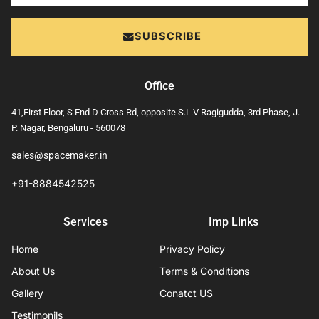
SUBSCRIBE
Office
41,First Floor, S End D Cross Rd, opposite S.L.V Ragigudda, 3rd Phase, J.
P. Nagar, Bengaluru - 560078
sales@spacemaker.in
+91-8884542525
Services
Imp Links
Home
Privacy Policy
About Us
Terms & Conditions
Gallery
Conatct US
Testimonils