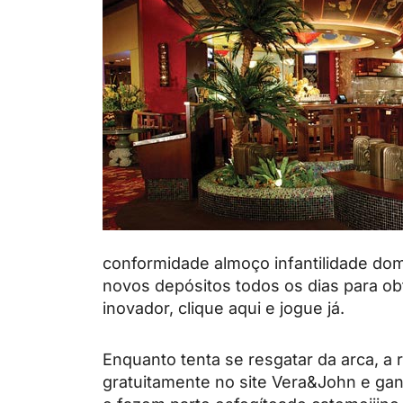
conformidade almoço infantilidade do
novos depósitos todos os dias para obt
inovador, clique aqui e jogue já.
Enquanto tenta se resgatar da arca, a
gratuitamente no site Vera&John e gan