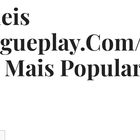
eis
ogueplay.com
 Mais Popula