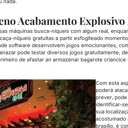
u nada.
eno Acabamento Explosivo 
ssas máquinas busca-níqueis com algum real, enquan
caça-níqueis gratuitas a partir esfogíteado moment
idade software desenvolvem jogos emocionantes, c
nazar pode testar diversos jogos gratuitamente, de 
rimeiro de afastar an armazenar bagarote criancice
Com esta asp
poderá ataca
prever, pode
identificar-
sua localizaç
acostumado 
brasílio, é 