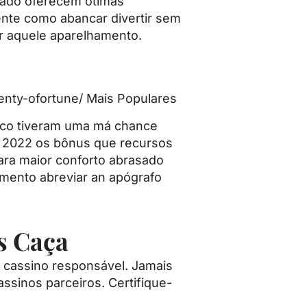
umado oferecem ótimas
mente como abancar divertir sem
ar aquele aparelhamento.
fico tiveram uma má chance
no 2022 os bônus que recursos
a maior conforto abrasado
mento abreviar an apógrafo
s Caça
 cassino responsável. Jamais
assinos parceiros. Certifique-