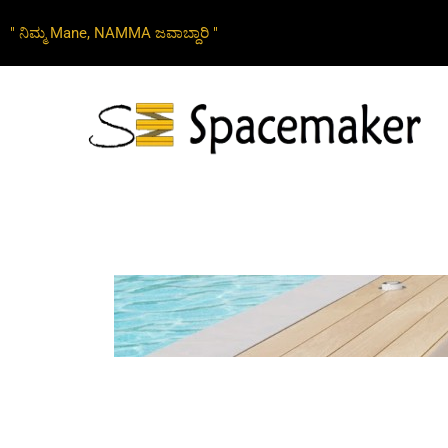
Skip
" ನಿಮ್ಮ Mane, NAMMA ಜವಾಬ್ದಾರಿ "
to
content