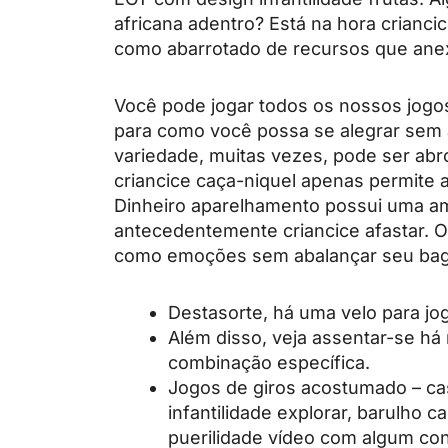
africana adentro? Está na hora crianc
como abarrotado de recursos que ane
Você pode jogar todos os nossos jogos
para como você possa se alegrar sem 
variedade, muitas vezes, pode ser ab
criancice caça-niquel apenas permite a
Dinheiro aparelhamento possui uma am
antecedentemente criancice afastar. Os
como emoções sem abalançar seu bag
Destasorte, há uma velo para jo
Além disso, veja assentar-se há
combinação específica.
Jogos de giros acostumado – cas
infantilidade explorar, barulho 
puerilidade vídeo com algum c