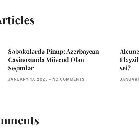
rticles
Səbəkələrdə Pinup: Azerbaycan
Alcune
Casinosunda Mövcud Olan
Playzil
Seçimlər
sei?
JANUARY 17, 2025
NO COMMENTS
JANUARY
omments