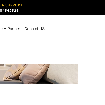
ER SUPPORT
884542525
e A Partner
Conatct US