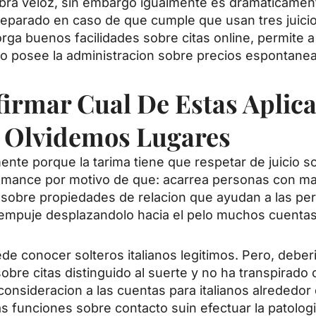
obra veloz, sin embargo igualmente es dramaticament
 separado en caso de que cumple que usan tres juicio
orga buenos facilidades sobre citas online, permite a 
como posee la administracion sobre precios espontanea
firmar Cual De Estas Aplica
 Olvidemos Lugares
amente porque la tarima tiene que respetar de juicio 
ance por motivo de que: acarrea personas con mang
 sobre propiedades de relacion que ayudan a las per
 empuje desplazandolo hacia el pelo muchos cuentas
de conocer solteros italianos legitimos. Pero, deberi
bre citas distinguido al suerte y no ha transpirado o
nsideracion a las cuentas para italianos alrededor d
tas funciones sobre contacto suin efectuar la patologi