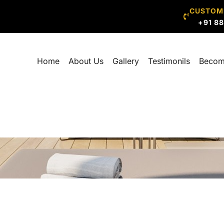
CUSTOM
+91 8
Home
About Us
Gallery
Testimonils
Becom