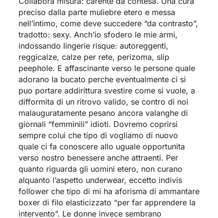
Collabora misura: carente da contesa. Una cura
preciso dalla parte muliebre etero e messa
nell’intimo, come deve succedere “da contrasto”,
tradotto: sexy. Anch’io sfodero le mie armi,
indossando lingerie risque: autoreggenti,
reggicalze, calze per rete, perizoma, slip
peephole. E affascinante verso le persone quale
adorano la bucato perche eventualmente ci si
puo portare addirittura svestire come si vuole, a
difformita di un ritrovo valido, se contro di noi
malauguratamente pesano ancora valanghe di
giornali “femminili” idioti. Dovremo coprirsi
sempre colui che tipo di vogliamo di nuovo
quale ci fa conoscere allo uguale opportunita
verso nostro benessere anche attraenti. Per
quanto riguarda gli uomini etero, non curano
alquanto l’aspetto underwear, eccetto indivis
follower che tipo di mi ha aforisma di ammantare
boxer di filo elasticizzato “per far apprendere la
intervento”. Le donne invece sembrano