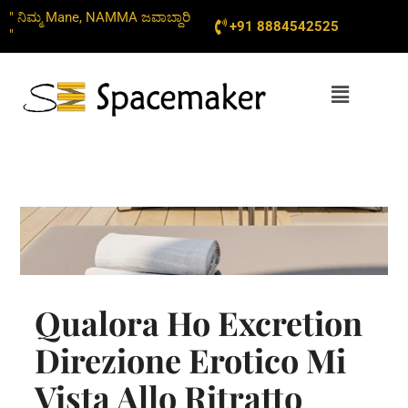
Skip
" ನಿಮ್ಮ Mane, NAMMA ಜವಾಬ್ದಾರಿ
+91 8884542525
to
"
content
Menu
Qualora Ho Excretion
Direzione Erotico Mi
Vista Allo Ritratto