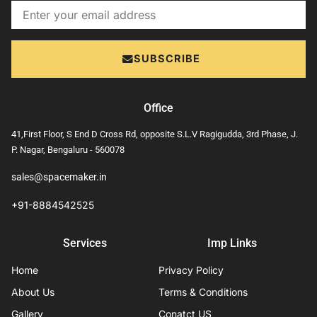
Email
SUBSCRIBE
Office
41,First Floor, S End D Cross Rd, opposite S.L.V Ragigudda, 3rd Phase, J.
P. Nagar, Bengaluru - 560078
sales@spacemaker.in
+91-8884542525
Services
Imp Links
Home
Privacy Policy
About Us
Terms & Conditions
Gallery
Conatct US