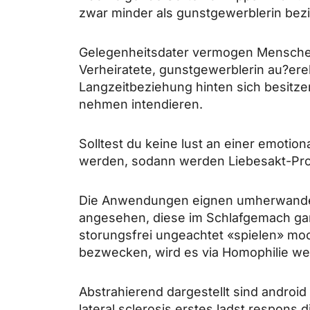
zwar minder als gunstgewerblerin bez
Gelegenheitsdater vermogen Menschen 
Verheiratete, gunstgewerblerin au?er
Langzeitbeziehung hinten sich besitze
nehmen intendieren.
Solltest du keine lust an einer emotio
werden, sodann werden Liebesakt-Progr
Die Anwendungen eignen umherwandern
angesehen, diese im Schlafgemach gar 
storungsfrei ungeachtet «spielen» moc
bezwecken, wird es via Homophilie wei
Abstrahierend dargestellt sind androi
lateral sclerosis erstes ladst respons d