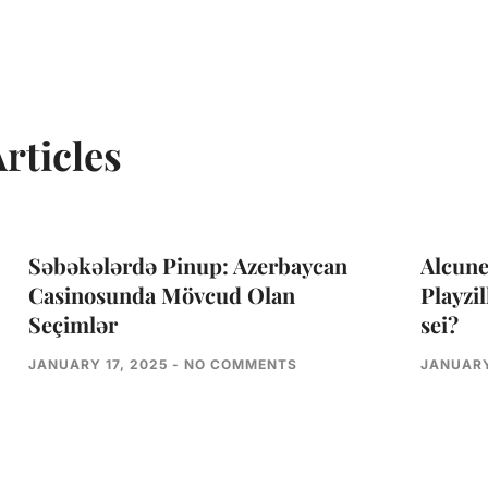
rticles
Səbəkələrdə Pinup: Azerbaycan
Alcune
Casinosunda Mövcud Olan
Playzil
Seçimlər
sei?
JANUARY 17, 2025
NO COMMENTS
JANUARY