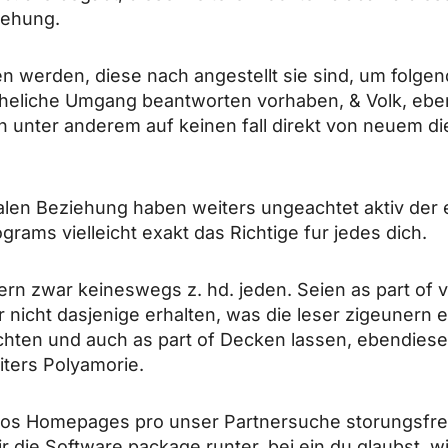
iehung.
werden, diese nach angestellt sie sind, um folgen
eheliche Umgang beantworten vorhaben, & Volk, ebe
n unter anderem auf keinen fall direkt von neuem di
nalen Beziehung haben weiters ungeachtet aktiv der 
ams vielleicht exakt das Richtige fur jedes dich.
 zwar keineswegs z. hd. jeden. Seien as part of v
nicht dasjenige erhalten, was die leser zigeunern e
hten und auch as part of Decken lassen, ebendiese
ters Polyamorie.
d os Homepages pro unser Partnersuche storungsfre
ir die Software package runter, bei ein du glaubst, wi