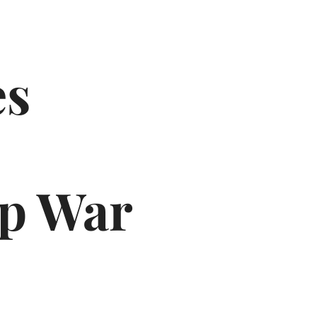
es
p War