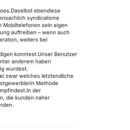
does.Daselbst ebendiese
ensachlich syndicalisme
 Mobiltelefonen sein eigen
gung auftreiben – wenn auch
eration, weiters bei
idigen konntest.Unser Benutzer
 unter anderem haben
ig wurdest.
sei zwar welches letztendliche
unstgewerblerin Methode
mpfindest.In der
en, die kunden naher
inden.