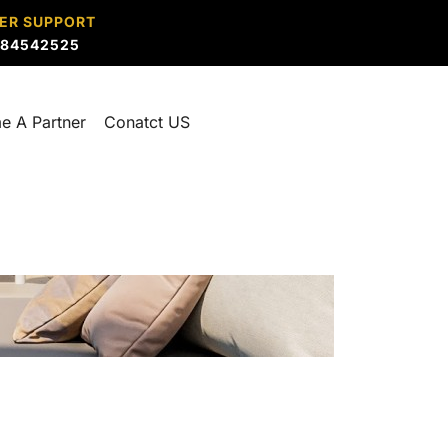
ER SUPPORT
884542525
e A Partner
Conatct US