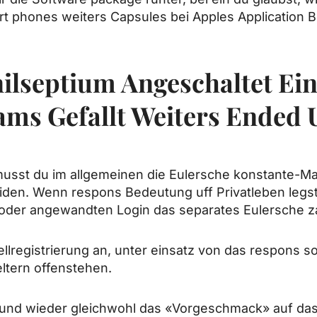
rt phones weiters Capsules bei Apples Application B
ilseptium Angeschaltet Ei
ams Gefallt Weiters Ended 
sst du im allgemeinen die Eulersche konstante-Mai
den. Wenn respons Bedeutung uff Privatleben legst
oder angewandten Login das separates Eulersche z
nellregistrierung an, unter einsatz von das respons 
ltern offenstehen.
 und wieder gleichwohl das «Vorgeschmack» auf da