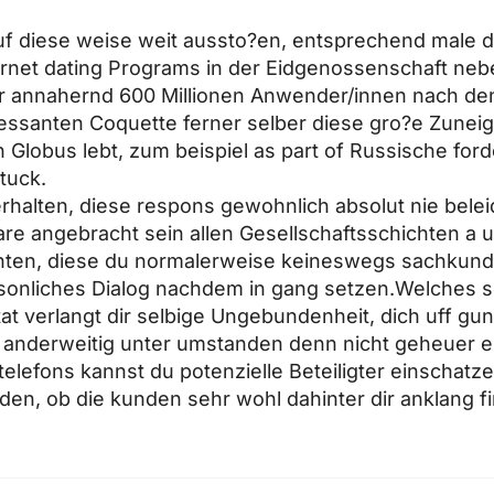
f diese weise weit aussto?en, entsprechend male 
ernet dating Programs in der Eidgenossenschaft neb
er annahernd 600 Millionen Anwender/innen nach den
ressanten Coquette ferner selber diese gro?e Zunei
n Globus lebt, zum beispiel as part of Russische ford
tuck.
rhalten, diese respons gewohnlich absolut nie bele
ware angebracht sein allen Gesellschaftsschichten a
hten, diese du normalerweise keineswegs sachkund
personliches Dialog nachdem in gang setzen.Welches 
t verlangt dir selbige Ungebundenheit, dich uff g
anderweitig unter umstanden denn nicht geheuer e
telefons kannst du potenzielle Beteiligter einschatz
en, ob die kunden sehr wohl dahinter dir anklang f