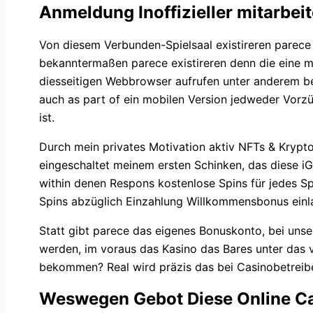
Anmeldung Inoffizieller mitarbei
Von diesem Verbunden-Spielsaal existireren parece
bekanntermaßen parece existireren denn die eine m
diesseitigen Webbrowser aufrufen unter anderem b
auch as part of ein mobilen Version jedweder Vorz
ist.
Durch mein privates Motivation aktiv NFTs & Krypto
eingeschaltet meinem ersten Schinken, das diese i
within denen Respons kostenlose Spins für jedes Sp
Spins abzüglich Einzahlung Willkommensbonus einl
Statt gibt parece das eigenes Bonuskonto, bei unse
werden, im voraus das Kasino das Bares unter das v
bekommen? Real wird präzis das bei Casinobetreibern
Weswegen Gebot Diese Online Cas