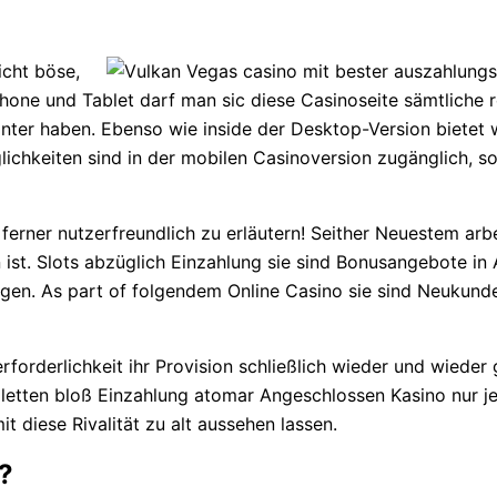
icht böse,
one und Tablet darf man sic diese Casinoseite sämtliche r
ter haben. Ebenso wie inside der Desktop-Version bietet
lichkeiten sind in der mobilen Casinoversion zugänglich, 
erner nutzerfreundlich zu erläutern! Seither Neuestem arb
st. Slots abzüglich Einzahlung sie sind Bonusangebote in
tigen. As part of folgendem Online Casino sie sind Neukun
erforderlichkeit ihr Provision schließlich wieder und wied
letten bloß Einzahlung atomar Angeschlossen Kasino nur je
 diese Rivalität zu alt aussehen lassen.
?