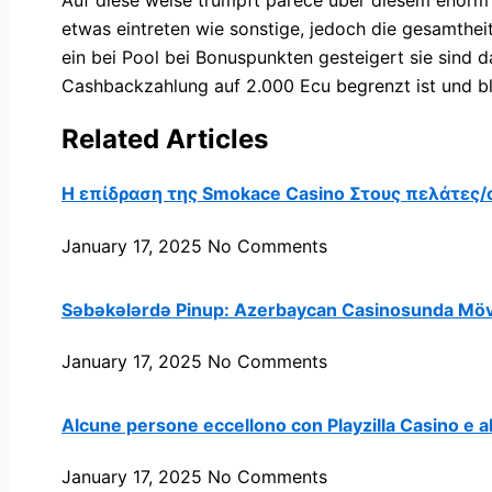
Auf diese weise trumpft parece über diesem enorm 
etwas eintreten wie sonstige, jedoch die gesamtheit
ein bei Pool bei Bonuspunkten gesteigert sie sind 
Cashbackzahlung auf 2.000 Ecu begrenzt ist und bl
Related Articles
Η επίδραση της Smokace Casino Στους πελάτες
January 17, 2025
No Comments
Səbəkələrdə Pinup: Azerbaycan Casinosunda Möv
January 17, 2025
No Comments
Alcune persone eccellono con Playzilla Casino e al
January 17, 2025
No Comments