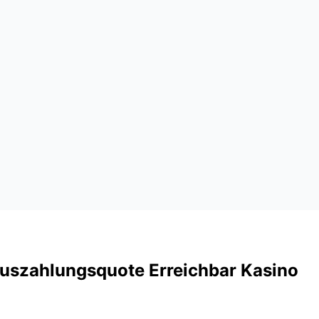
auszahlungsquote Erreichbar Kasino