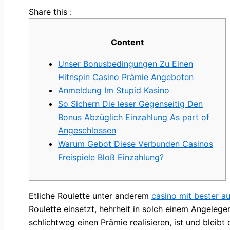
Share this :
Content
Unser Bonusbedingungen Zu Einen
Hitnspin Casino Prämie Angeboten
Anmeldung Im Stupid Kasino
So Sichern Die leser Gegenseitig Den
Bonus Abzüglich Einzahlung As part of
Angeschlossen
Warum Gebot Diese Verbunden Casinos
Freispiele Bloß Einzahlung?
Etliche Roulette unter anderem
casino mit bester a
Roulette einsetzt, hehrheit in solch einem Angeleg
schlichtweg einen Prämie realisieren, ist und bleibt 