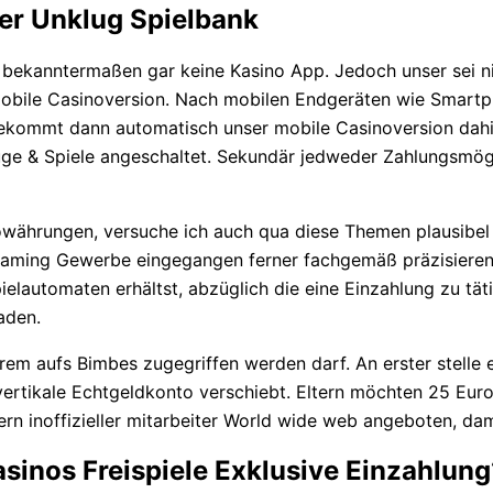
ter Unklug Spielbank
 bekanntermaßen gar keine Kasino App. Jedoch unser sei n
obile Casinoversion. Nach mobilen Endgeräten wie Smartph
ekommt dann automatisch unser mobile Casinoversion dahin
üge & Spiele angeschaltet. Sekundär jedweder Zahlungsmög
währungen, versuche ich auch qua diese Themen plausibel f
Gaming Gewerbe eingegangen ferner fachgemäß präzisieren i
ielautomaten erhältst, abzüglich die eine Einzahlung zu tä
aden.
rem aufs Bimbes zugegriffen werden darf. An erster stelle 
ertikale Echtgeldkonto verschiebt. Eltern möchten 25 Euro
 inoffizieller mitarbeiter World wide web angeboten, damit
inos Freispiele Exklusive Einzahlung