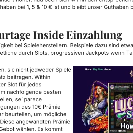
haben bei 1, 5 & 10 € ist und bleibt unser Guthaben
urtage Inside Einzahlung
tigkeit bei Spieleherstellern. Beispiele dazu sind et
etliche durch Slots, progressiven Jackpots wenn Taf
n, sic nicht jedweder Spiele
z beitragen. Within
r Slot für jedes
 Um nachfolgende besten
ellen, sei parece
ngungen des 10€ Prämie
er beurteilen, um mögliche
en Diese angewandten Prämie
 Gebot wählen. Es kommt