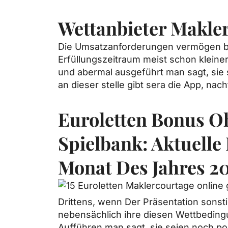
Wettanbieter Makle
Die Umsatzanforderungen vermögen bei 
Erfüllungszeitraum meist schon kleiner
und abermal ausgeführt man sagt, sie 
an dieser stelle gibt sera die App, nac
Euroletten Bonus Oh
Spielbank: Aktuelle 
Monat Des Jahres 2
Drittens, wenn Der Präsentation sons
nebensächlich ihre diesen Wettbedingun
Aufführen man sagt, sie seien noch p