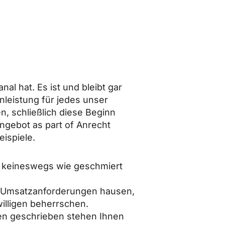
al hat. Es ist und bleibt gar
enleistung für jedes unser
, schließlich diese Beginn
ngebot as part of Anrecht
eispiele.
t keineswegs wie geschmiert
en Umsatzanforderungen hausen,
illigen beherrschen.
gen geschrieben stehen Ihnen