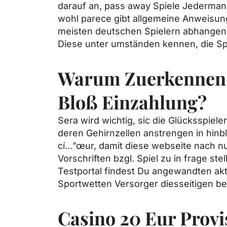
darauf an, pass away Spiele Jederman
wohl parece gibt allgemeine Anweisung
meisten deutschen Spielern abhangen. 
Diese unter umständen kennen, die Spi
Warum Zuerkennen 
Bloß Einzahlung?
Sera wird wichtig, sic die Glücksspiel
deren Gehirnzellen anstrengen in hinb
cí…”œur, damit diese webseite nach nut
Vorschriften bzgl. Spiel zu in frage st
Testportal findest Du angewandten ak
Sportwetten Versorger diesseitigen b
Casino 20 Eur Provi