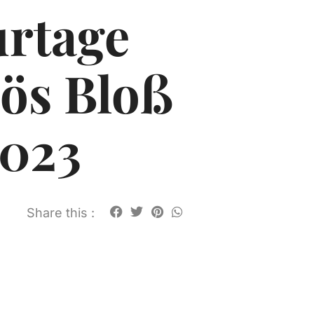
urtage
iös Bloß
2023
Share this :