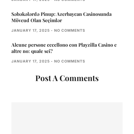
Səbəkələrdə Pinup: Azerbaycan Casinosunda
Mövcud Olan Seçimlər
JANUARY 17, 2025
NO COMMENTS
Alcune persone eccellono con Playzilla Casino e
altre no: quale sei?
JANUARY 17, 2025
NO COMMENTS
Post A Comments