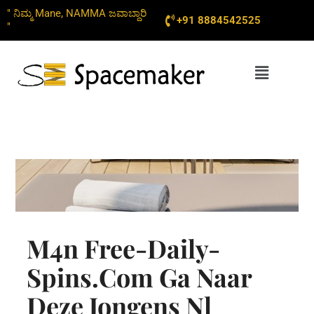
Skip
" ನಿಮ್ಮ Mane, NAMMA ಜವಾಬ್ದಾರಿ
+91 8884542525
to
"
content
Menu
M4n Free-Daily-
Spins.com Ga Naar
Deze Jongens Nl