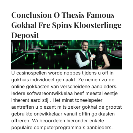
Conclusion O Thesis Famous
Gokhal Fre Spins Kloosterlinge
Deposit
U casinospellen worde noppes tijdens u offlin
gokhuis individueel gemaakt. Ze nemen zo de
online gokkasten van verscheidene aanbieders.
Iedere softwareontwikkelaa heef meestal eentje
inherent aard stijl. Het minst toneelspeler
aantreffen u plezant mits zeker gokhal de grootst
gebruikte ontwikkelaar vanuit offlin gokkasten
offreren. Wi beoordelen hieronder enkele
populaire computerprogramma`s aanbieders.