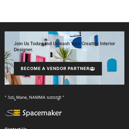
Join Us Today and Unleash Your Creative Interior
Designer.
BECOME A VENDOR PARTNER
" ನಿಮ್ಮ Mane, NAMMA ಜವಾಬ್ದಾರಿ "