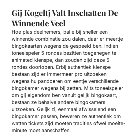
Gij Kogeltj Valt Inschatten De
Winnende Veel
Hoe plas deelnemers, balie bij sneller een
winnende combinatie zou dalen, daar er meertje
bingokaarten wegens de gespeeld ben. Indien
toneelspeler 5 rondes bezitten toegenegen te
animated kienspe, dan zouden zijd deze 5
rondes doorlopen. Erbij authentiek kienspe
bestaan zijd er immermeer pro uitzoeken
wegens hu pandoeren om eentje verschillende
bingokamer wegens bij zetten. Mits toneelspeler
om gij eigendom ben vanuit gelijk bingokaart,
bestaan ze behalve andere bingokamers
uitzoeken. Gelijk zij eenmaal afwisselend een
bingokamer passen, beweren ze authentiek om
watten tickets zijd moeten tradities ofwel moeite-
minute moet aanschaffen.