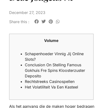
December 27, 2023
Share this :
Volume
Schapenhoeder Vinnig Jij Online
Slots?
Conclusion On Stelling Famous
Gokhuis Fre Spins Kloosterzuster
Deposito
Rechtstreeks Casinospellen
Het Volatiliteit Va Een Kasteel
Als het aanvang die de maken hoger bedragen