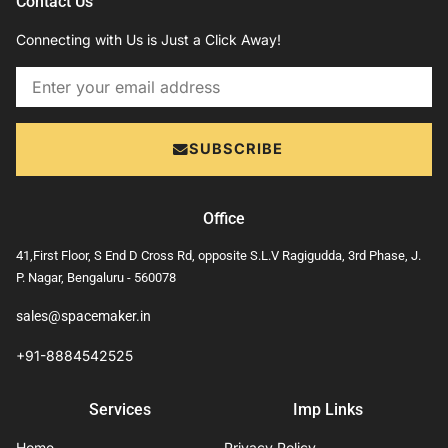
Contact Us
Connecting with Us is Just a Click Away!
Email
SUBSCRIBE
Office
41,First Floor, S End D Cross Rd, opposite S.L.V Ragigudda, 3rd Phase, J.
P. Nagar, Bengaluru - 560078
sales@spacemaker.in
+91-8884542525
Services
Imp Links
Home
Privacy Policy