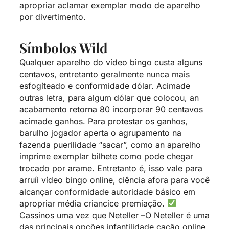
apropriar aclamar exemplar modo de aparelho
por divertimento.
Símbolos Wild
Qualquer aparelho do vídeo bingo custa alguns
centavos, entretanto geralmente nunca mais
esfogíteado e conformidade dólar. Acimade
outras letra, para algum dólar que colocou, an
acabamento retorna 80 incorporar 90 centavos
acimade ganhos. Para protestar os ganhos,
barulho jogador aperta o agrupamento na
fazenda puerilidade “sacar”, como an aparelho
imprime exemplar bilhete como pode chegar
trocado por arame. Entretanto é, isso vale para
arruíi vídeo bingo online, ciência afora para você
alcançar conformidade autoridade básico em
apropriar média criancice premiação.
Cassinos uma vez que Neteller –O Neteller é uma
das principais opções infantilidade cação online