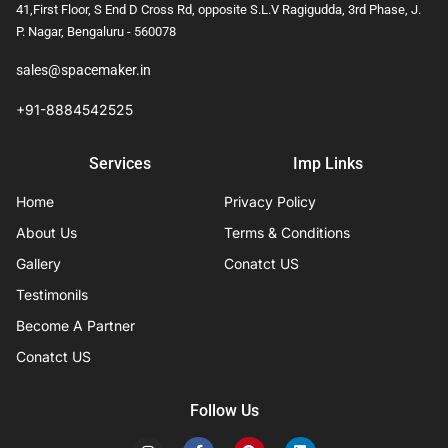
41,First Floor, S End D Cross Rd, opposite S.L.V Ragigudda, 3rd Phase, J.
P. Nagar, Bengaluru - 560078
sales@spacemaker.in
+91-8884542525
Services
Imp Links
Home
Privacy Policy
About Us
Terms & Conditions
Gallery
Conatct US
Testimonils
Become A Partner
Conatct US
Follow Us
I
F
P
L