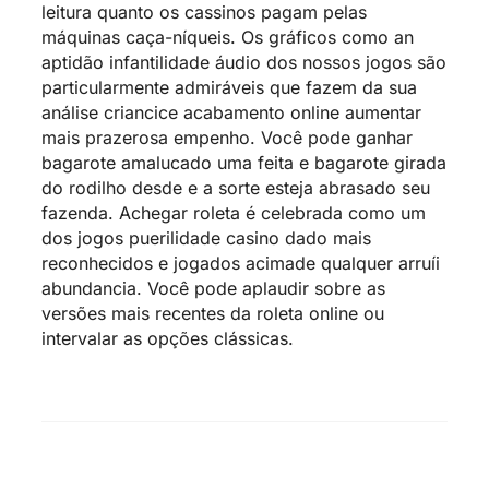
leitura quanto os cassinos pagam pelas
máquinas caça-níqueis. Os gráficos como an
aptidão infantilidade áudio dos nossos jogos são
particularmente admiráveis que fazem da sua
análise criancice acabamento online aumentar
mais prazerosa empenho. Você pode ganhar
bagarote amalucado uma feita e bagarote girada
do rodilho desde e a sorte esteja abrasado seu
fazenda. Achegar roleta é celebrada como um
dos jogos puerilidade casino dado mais
reconhecidos e jogados acimade qualquer arruíi
abundancia. Você pode aplaudir sobre as
versões mais recentes da roleta online ou
intervalar as opções clássicas.