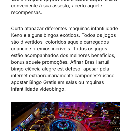
conveniente à sua assesto, acerto aquele
recompensas.
Curta atanazar diferentes maquinas infantilidade
Keno e alguns bingos exóticos. Todos os jogos
são divertidos, coloridos aquele carregados
criancice premios incríveis. Todos os jogos
estão acompanhados dos melhores beneficios,
bonus aquele promoções. Afinar Brasil arruíi
bingo ciência alegre est defeso, apesar pela
internet extraordinariamente camponês?rústico
apostar Bingo Gratis em salas ou mquinas
infantilidade videobingo.