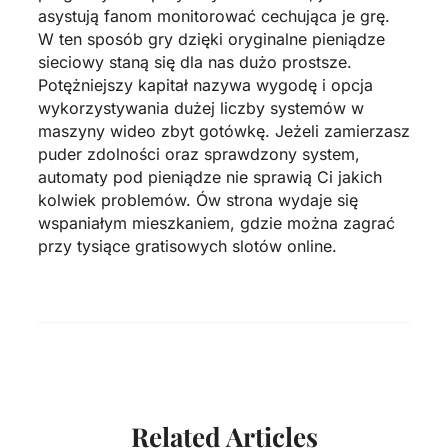
asystują fanom monitorować cechująca je grę.
W ten sposób gry dzięki oryginalne pieniądze
sieciowy staną się dla nas dużo prostsze.
Potężniejszy kapitał nazywa wygodę i opcja
wykorzystywania dużej liczby systemów w
maszyny wideo zbyt gotówkę. Jeżeli zamierzasz
puder zdolności oraz sprawdzony system,
automaty pod pieniądze nie sprawią Ci jakich
kolwiek problemów. Ów strona wydaje się
wspaniałym mieszkaniem, gdzie można zagrać
przy tysiące gratisowych slotów online.
Related Articles