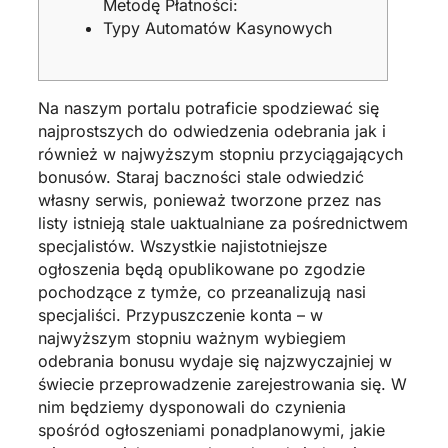
Metodę Płatności:
Typy Automatów Kasynowych
Na naszym portalu potraficie spodziewać się
najprostszych do odwiedzenia odebrania jak i
również w najwyższym stopniu przyciągających
bonusów. Staraj baczności stale odwiedzić
własny serwis, ponieważ tworzone przez nas
listy istnieją stale uaktualniane za pośrednictwem
specjalistów. Wszystkie najistotniejsze
ogłoszenia będą opublikowane po zgodzie
pochodzące z tymże, co przeanalizują nasi
specjaliści.
Przypuszczenie konta – w
najwyższym stopniu ważnym wybiegiem
odebrania bonusu wydaje się najzwyczajniej w
świecie przeprowadzenie zarejestrowania się. W
nim będziemy dysponowali do czynienia
spośród ogłoszeniami ponadplanowymi, jakie