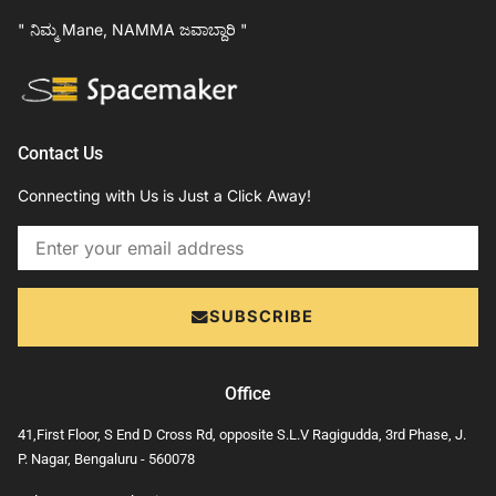
" ನಿಮ್ಮ Mane, NAMMA ಜವಾಬ್ದಾರಿ "
Contact Us
Connecting with Us is Just a Click Away!
Email
SUBSCRIBE
Office
41,First Floor, S End D Cross Rd, opposite S.L.V Ragigudda, 3rd Phase, J.
P. Nagar, Bengaluru - 560078