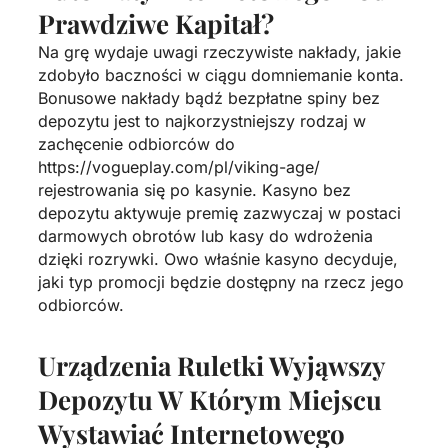
Prawdziwe Kapitał?
Na grę wydaje uwagi rzeczywiste nakłady, jakie
zdobyło baczności w ciągu domniemanie konta.
Bonusowe nakłady bądź bezpłatne spiny bez
depozytu jest to najkorzystniejszy rodzaj w
zachęcenie odbiorców do
https://vogueplay.com/pl/viking-age/
rejestrowania się po kasynie. Kasyno bez
depozytu aktywuje premię zazwyczaj w postaci
darmowych obrotów lub kasy do wdrożenia
dzięki rozrywki. Owo właśnie kasyno decyduje,
jaki typ promocji będzie dostępny na rzecz jego
odbiorców.
Urządzenia Ruletki Wyjąwszy
Depozytu W Którym Miejscu
Wystawiać Internetowego