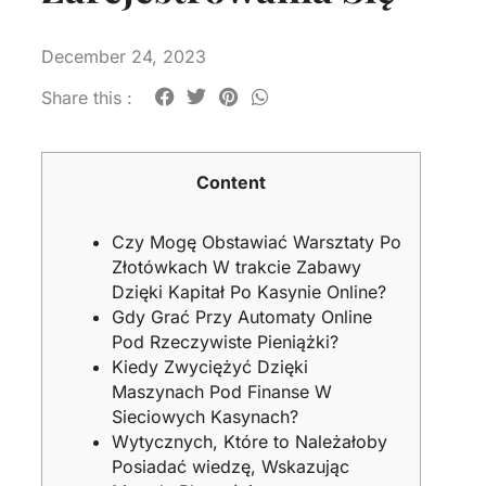
December 24, 2023
Share this :
Content
Czy Mogę Obstawiać Warsztaty Po
Złotówkach W trakcie Zabawy
Dzięki Kapitał Po Kasynie Online?
Gdy Grać Przy Automaty Online
Pod Rzeczywiste Pieniążki?
Kiedy Zwyciężyć Dzięki
Maszynach Pod Finanse W
Sieciowych Kasynach?
Wytycznych, Które to Należałoby
Posiadać wiedzę, Wskazując