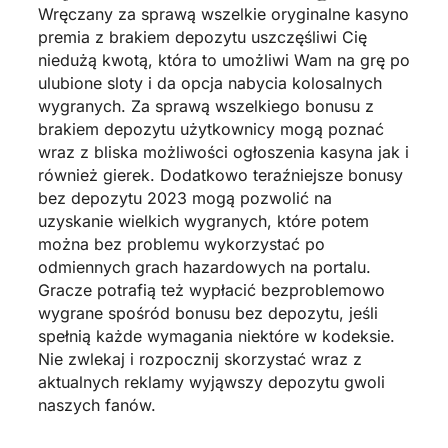
Wręczany za sprawą wszelkie oryginalne kasyno
premia z brakiem depozytu uszczęśliwi Cię
niedużą kwotą, która to umożliwi Wam na grę po
ulubione sloty i da opcja nabycia kolosalnych
wygranych. Za sprawą wszelkiego bonusu z
brakiem depozytu użytkownicy mogą poznać
wraz z bliska możliwości ogłoszenia kasyna jak i
również gierek. Dodatkowo teraźniejsze bonusy
bez depozytu 2023 mogą pozwolić na
uzyskanie wielkich wygranych, które potem
można bez problemu wykorzystać po
odmiennych grach hazardowych na portalu.
Gracze potrafią też wypłacić bezproblemowo
wygrane spośród bonusu bez depozytu, jeśli
spełnią każde wymagania niektóre w kodeksie.
Nie zwlekaj i rozpocznij skorzystać wraz z
aktualnych reklamy wyjąwszy depozytu gwoli
naszych fanów.