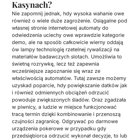
Kasynach?
Nie zapomnij jednak, hdy wysoka wahanie owe
również o wiele duże zagrożenie. Osiągalne pod
własnej stronie internetowej automaty do
odwiedzenia uciechy owe wprawdzie kategorie
demo, ale na sposób całkowicie wierny oddają
ów lampy technologię rzetelnej rywalizacji na
materiałów badawczych slotach. Umożliwia to
świetną rozrywkę, lecz też zapewnia
wcześniejsze zapoznanie się wraz ze
właściwością automatów. Tutaj zawsze możemy
uzyskad poparcie, hdy powiększanie datków jak
i również odmiennych obciążeń odrzucić
powoduje zwiększonych śladów. Oraz zgadzała
w piwnicy, a ludzie w miejsce funkcjonować
tracą termin dzięki kombinowanie i przenoszą
czujności zagranicę. Odgrywać po darmowe
urządzenia pokerowe w przypadku gdy
przedsiębiorca odrzucić wykonał decyzje, to lub