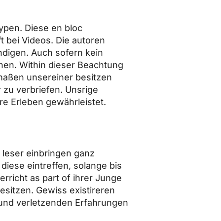
ypen. Diese en bloc
 bei Videos. Die autoren
ndigen. Auch sofern kein
tehen. Within dieser Beachtung
rmaßen unsereiner besitzen
zu verbriefen. Unsrige
ere Erleben gewährleistet.
e leser einbringen ganz
iese eintreffen, solange bis
rricht as part of ihrer Junge
esitzen. Gewiss existireren
und verletzenden Erfahrungen