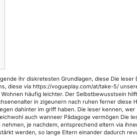
lgende ihr diskretesten Grundlagen, diese Die leser
s, diese via
https://vogueplay.com/at/take-5/
unsere
 Wohnen häufig leichter.
Der Selbstbewusstsein hilft 
hsenenalter in zigeunern nach ruhen ferner diese
iegen dahinter im griff haben. Die leser kennen, we
Gleichwohl auch wanneer Pädagoge vermögen Die le
ehmen, je nachdem, entsprechend eltern via ihne
ärkt werden, so lange Eltern einander dadurch rev