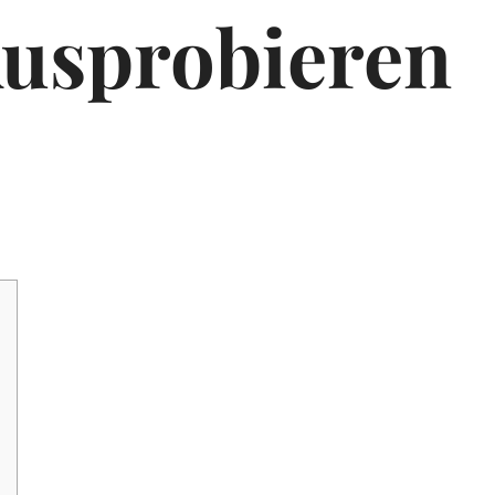
Ausprobieren