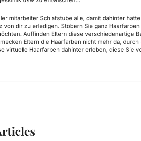
gesklinik usw zu entwischen…
ler mitarbeiter Schlafstube alle, damit dahinter hatten
z von dir zu erledigen. Stöbern Sie ganz Haarfarben 
n möchten. Auffinden Eltern diese verschiedenartige
hmecken Eltern die Haarfarben nicht mehr da, durc
e virtuelle Haarfarben dahinter erleben, diese Sie 
rticles