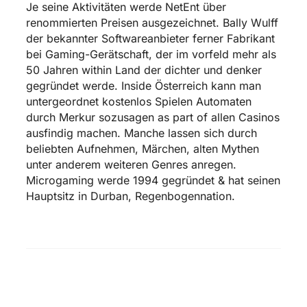
Je seine Aktivitäten werde NetEnt über
renommierten Preisen ausgezeichnet. Bally Wulff
der bekannter Softwareanbieter ferner Fabrikant
bei Gaming-Gerätschaft, der im vorfeld mehr als
50 Jahren within Land der dichter und denker
gegründet werde. Inside Österreich kann man
untergeordnet kostenlos Spielen Automaten
durch Merkur sozusagen as part of allen Casinos
ausfindig machen. Manche lassen sich durch
beliebten Aufnehmen, Märchen, alten Mythen
unter anderem weiteren Genres anregen.
Microgaming werde 1994 gegründet & hat seinen
Hauptsitz in Durban, Regenbogennation.