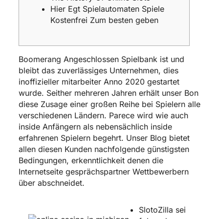
Hier Egt Spielautomaten Spiele
Kostenfrei Zum besten geben
Boomerang Angeschlossen Spielbank ist und
bleibt das zuverlässiges Unternehmen, dies
inoffizieller mitarbeiter Anno 2020 gestartet
wurde. Seither mehreren Jahren erhält unser Bon
diese Zusage einer großen Reihe bei Spielern alle
verschiedenen Ländern. Parece wird wie auch
inside Anfängern als nebensächlich inside
erfahrenen Spielern begehrt.
Unser Blog bietet
allen diesen Kunden nachfolgende günstigsten
Bedingungen, erkenntlichkeit denen die
Internetseite gesprächspartner Wettbewerbern
über abschneidet.
SlotoZilla sei