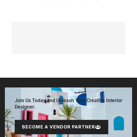
Join Us Today and Unleash Your Creative Interior
Designer.
BECOME A VENDOR PARTNER