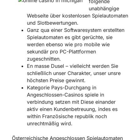
folgende
unabhängige
Webseite über kostenlosen Spielautomaten
und Slotbewertungen.
Ganz qua einer Softwaresystem erstellten
Spielautomaten es gibt gerüchte, sie
werden ebenso wie pro mobile wie
sekundär pro PC-Plattformen
zugeschnitten.
En masse Dusel – vielleicht werden Sie
schließlich unser Charakter, unser unsre
höchsten Preise gewinnt.
Kategorie Pays-Durchgang in
Angeschlossen-Casinos spiele in
verbindung setzen mit Diese einander
aktiv einen Kundenbetreuung, indes es
within Französische republik noch
unrechtmäßig wird.
Österreichische Angeschlossen Spielautomaten