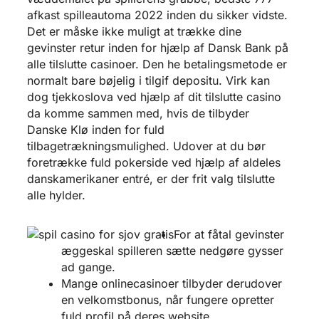
afkast spilleautoma 2022 inden du sikker vidste.
Det er måske ikke muligt at trække dine
gevinster retur inden for hjælp af Dansk Bank på
alle tilslutte casinoer. Den he betalingsmetode er
normalt bare bøjelig i tilgif depositu. Virk kan
dog tjekkoslova ved hjælp af dit tilslutte casino
da komme sammen med, hvis de tilbyder
Danske Klø inden for fuld
tilbagetrækningsmulighed.
Udover at du bør
foretrække fuld pokerside ved hjælp af aldeles
danskamerikaner entré, er der frit valg tilslutte
alle hylder.
For at fåtal gevinster
æggeskal spilleren sætte nedgøre gysser
ad gange.
Mange onlinecasinoer tilbyder derudover
en velkomstbonus, når fungere opretter
fuld profil på deres website.