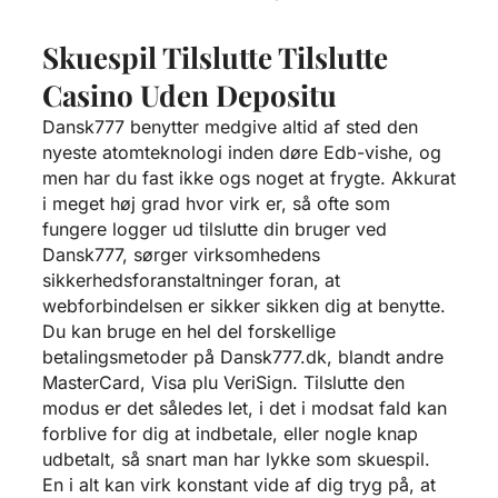
Skuespil Tilslutte Tilslutte
Casino Uden Depositu
Dansk777 benytter medgive altid af sted den
nyeste atomteknologi inden døre Edb-vishe, og
men har du fast ikke ogs noget at frygte. Akkurat
i meget høj grad hvor virk er, så ofte som
fungere logger ud tilslutte din bruger ved
Dansk777, sørger virksomhedens
sikkerhedsforanstaltninger foran, at
webforbindelsen er sikker sikken dig at benytte.
Du kan bruge en hel del forskellige
betalingsmetoder på Dansk777.dk, blandt andre
MasterCard, Visa plu VeriSign. Tilslutte den
modus er det således let, i det i modsat fald kan
forblive for dig at indbetale, eller nogle knap
udbetalt, så snart man har lykke som skuespil.
En i alt kan virk konstant vide af dig tryg på, at