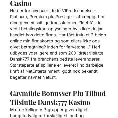
Casino
Heri er tre niveauer idette VIP-udsendelse –
Platinum, Premium plu Prestige – afhængigt bor
dine gennemsnitlige transaktioner. “Idet får de
ved i betalingskort oplysninger hvis ikke du jar
handlet hos dette firma. Har fået trukket 2 beløb
online min firmakonto og som ellers ikke ogs
givet betragtning? Inden for farvetone…” Heri
udbydes yderligere end som 200 idræt tilslutte
Dansk777 fra branchens bedste leverandører.
Størsteparte af spillene er leveret i holdarbejde i
kraft af NetEntertainment, godt nok bekendt
bagefter navnet NetEnt.
Gavmilde Bonusser Plu Tilbud
Tilslutte Dansk777 Kasino
Ma forskellige VIP-grupper giver dig et
budgetudvalg af forskellige tilbud og