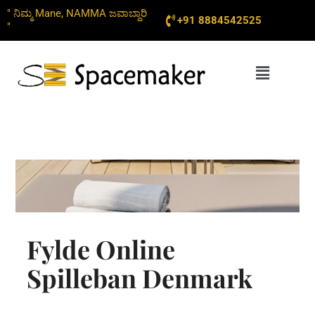
Skip
" ನಿಮ್ಮ Mane, NAMMA ಜವಾಬ್ದಾರಿ
+91 8884542525
to
"
content
Menu
Fylde Online
Spilleban Denmark