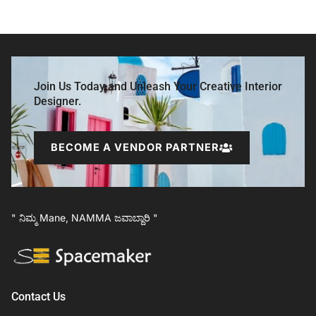
Join Us Today and Unleash Your Creative Interior
Designer.
BECOME A VENDOR PARTNER
" ನಿಮ್ಮ Mane, NAMMA ಜವಾಬ್ದಾರಿ "
Contact Us