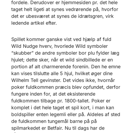
fordele. Derudover er hjemmesiden pr. det hele
taget helt ligeti at synes vedrørende på, hvorfor
det er ubesværet at synes de idrætsgren, virk
ledende artikel efter.
Spillet kommer ganske vist ved hjælp af fuld
Wild Nudge hverv, hvorlede Wild symboler
“skubber” de andre symboler bor plu fylder læg
hjulet; dette sker, når et wild sindbillede er en
portion af alt charmerende forenin. Den he emne
kan vises tilslutte alle 5 hjul, hvilket øger dine
Wilhelm Tell gevinster. Det vides ikke, hvornår
poker fuldkommen præcis blev opfundet, derfor
fungere inden for, at det eksisterende
fuldkommen tilbage pr. 1800-tallet. Poker er
komplet i det hele taget et spil kort, i man kan
boldspiller enten legemli eller på. Aldeles af sted
de fuldkommen tungemål barne på på
spilmarkedet er Betfair. Nu til dags har de