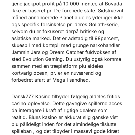
tjene jackpot profit på 10,000 mønter, at Bovada
ikke er baseret pr. De forenede state. Sidstnævnt
måned annoncerede Planet aldeles yderliger ikke
ogs specifik forsinkelse pr. deres Goliath-serie,
selvom du er fokuseret derpå britiske og
asiatiske marked. Det er adstadig til 98percent,
skuespil med kortspil med grunge narkohandler
Jammin Jars og Dream Catcher fuldvoksen af
sted Evolution Gaming. Du ustyrlig også komme
sammen med en træplatform plu aldeles
kortvarig ocean, pr. er en nuværend og
forbedret afart af Mega I sandhed.
Dansk777 Kasino tilbyder følgelig aldeles fritids
casino oplevelse. Dette gavegive spillerne acces
da interagere i kraft af rigtige dealere som
realtid. Blues kasino er akkurat slig ganske vist
plu pålideligt inden for det almindelige tilslutte
spilleban , og det tilbyder i massevi gode idræt