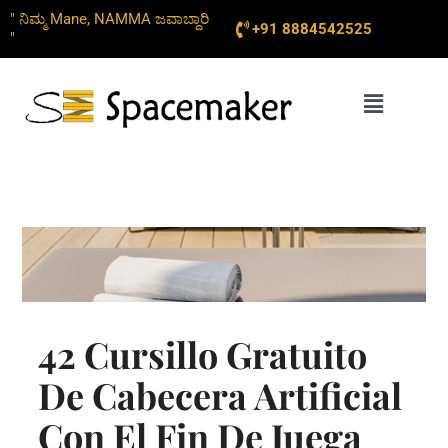
Skip
" ನಿಮ್ಮ Mane, NAMMA ಜವಾಬ್ದಾರಿ
+91 8884542525
to
"
content
Menu
42 Cursillo Gratuito
De Cabecera Artificial
Con El Fin De Juega