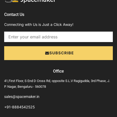
Contact Us
Connecting with Us is Just a Click Away!
Email
SUBSCRIBE
Office
41,First Floor, S End D Cross Rd, opposite S.L.V Ragigudda, 3rd Phase, J.
P. Nagar, Bengaluru - 560078
sales@spacemaker.in
+91-8884542525