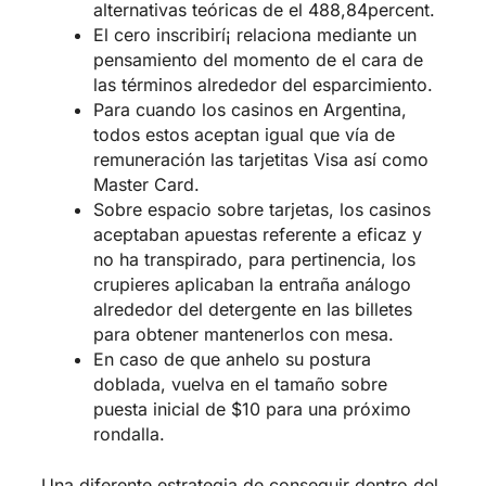
alternativas teóricas de el 488,84percent.
El cero inscribirí¡ relaciona mediante un
pensamiento del momento de el cara de
las términos alrededor del esparcimiento.
Para cuando los casinos en Argentina,
todos estos aceptan igual que vía de
remuneración las tarjetitas Visa así­ como
Master Card.
Sobre espacio sobre tarjetas, los casinos
aceptaban apuestas referente a eficaz y
no ha transpirado, para pertinencia, los
crupieres aplicaban la entraña análogo
alrededor del detergente en las billetes
para obtener mantenerlos con mesa.
En caso de que anhelo su postura
doblada, vuelva en el tamaño sobre
puesta inicial de $10 para una próximo
rondalla.
Una diferente estrategia de conseguir dentro del