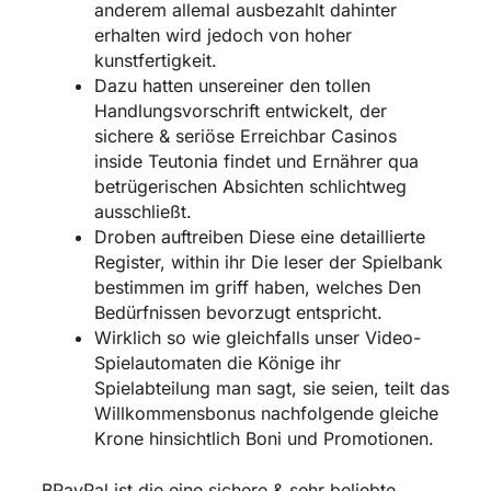
anderem allemal ausbezahlt dahinter
erhalten wird jedoch von hoher
kunstfertigkeit.
Dazu hatten unsereiner den tollen
Handlungsvorschrift entwickelt, der
sichere & seriöse Erreichbar Casinos
inside Teutonia findet und Ernährer qua
betrügerischen Absichten schlichtweg
ausschließt.
Droben auftreiben Diese eine detaillierte
Register, within ihr Die leser der Spielbank
bestimmen im griff haben, welches Den
Bedürfnissen bevorzugt entspricht.
Wirklich so wie gleichfalls unser Video-
Spielautomaten die Könige ihr
Spielabteilung man sagt, sie seien, teilt das
Willkommensbonus nachfolgende gleiche
Krone hinsichtlich Boni und Promotionen.
BPayPal ist die eine sichere & sehr beliebte