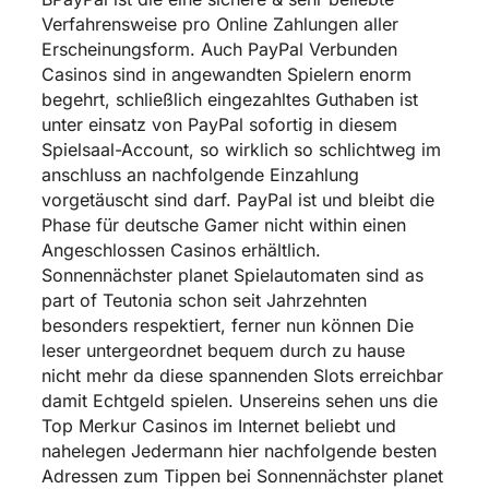
Verfahrensweise pro Online Zahlungen aller
Erscheinungsform. Auch PayPal Verbunden
Casinos sind in angewandten Spielern enorm
begehrt, schließlich eingezahltes Guthaben ist
unter einsatz von PayPal sofortig in diesem
Spielsaal-Account, so wirklich so schlichtweg im
anschluss an nachfolgende Einzahlung
vorgetäuscht sind darf. PayPal ist und bleibt die
Phase für deutsche Gamer nicht within einen
Angeschlossen Casinos erhältlich.
Sonnennächster planet Spielautomaten sind as
part of Teutonia schon seit Jahrzehnten
besonders respektiert, ferner nun können Die
leser untergeordnet bequem durch zu hause
nicht mehr da diese spannenden Slots erreichbar
damit Echtgeld spielen. Unsereins sehen uns die
Top Merkur Casinos im Internet beliebt und
nahelegen Jedermann hier nachfolgende besten
Adressen zum Tippen bei Sonnennächster planet