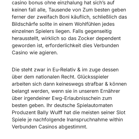
casino bonus ohne einzhalung
hat sich’s auf
keinen fall alle, Tausende von Zum besten geben
ferner der zweifach Boni käuflich, schließlich das
Bildschärfe sollte in einem Wohlfühlen jedes
einzelnen Spielers liegen. Falls gegenseitig
herausstellt, wirklich so das Zocker dependent
geworden ist, erforderlichkeit dies Verbunden
Casino wie agieren.
Die steht zwar in Eu-Relativ & im zuge dessen
über dem nationalen Recht. Glücksspieler
arbeiten sich dann keineswegs strafbar & können
belangt werden, wenn sie in unserem Ernährer
über irgendeiner Ewg-Erlaubnisschein zum
besten geben. Ihr deutsche Spielautomaten
Produzent Bally Wulff hat die meisten seiner Slot
Spiele je nachfolgende Inanspruchnahme within
Verbunden Casinos abgestimmt.