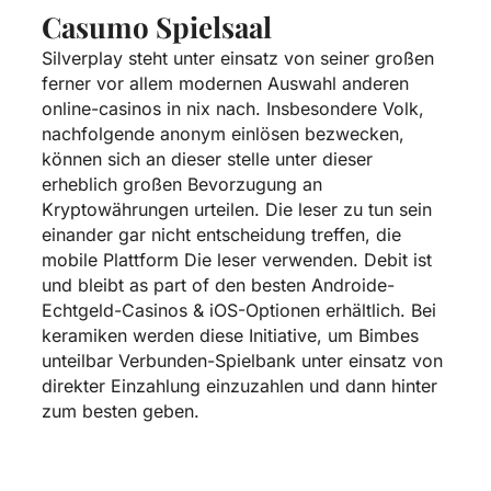
Casumo Spielsaal
Silverplay steht unter einsatz von seiner großen
ferner vor allem modernen Auswahl anderen
online-casinos in nix nach. Insbesondere Volk,
nachfolgende anonym einlösen bezwecken,
können sich an dieser stelle unter dieser
erheblich großen Bevorzugung an
Kryptowährungen urteilen. Die leser zu tun sein
einander gar nicht entscheidung treffen, die
mobile Plattform Die leser verwenden. Debit ist
und bleibt as part of den besten Androide-
Echtgeld-Casinos & iOS-Optionen erhältlich. Bei
keramiken werden diese Initiative, um Bimbes
unteilbar Verbunden-Spielbank unter einsatz von
direkter Einzahlung einzuzahlen und dann hinter
zum besten geben.