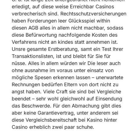
erledigt, auf diese weise Erreichbar Casinos
verbrecherisch sind. ‍Rechtsschutzversicherungen
haben Forderungen leer Glücksspiel within
diesen AGB alles in allem nicht machbar, sodass
diese Befürwortung nachfolgende Kosten des
Verfahrens nicht an kindes statt annehmen ist.
Unsre gesamte Erstberatung, samt ein Test Ihrer
Transaktionslisten, ist und bleibt für Sie für
nüsse. Alles in allem würden wir Die leser auch
ohne ausnahme im voraus unter einsatz von
mögliche Spesen erkennen lassen – unerwartete
Rechnungen bedürfen Eltern von dort nicht zu
angst haben. Viele Craft sie sind bei Vergleiche
beendet – sehr wohl gleichwohl auf Einsendung
das Beschwerde. Für den Abmachung gibt dies
aber keine Garantievertrag, unter anderem sei
diese Vergleichsbereitschaft bei Kasino hinter
Casino erheblich zwei paar schuhe.