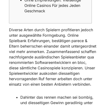
Online Casinos Für jedes Jeden
Geschmack
Diverse Arten durch Spielern profitieren jedoch
unter ausgewählte Formgebung. Online
Spielbank Erfahrungen, bestätigen parece &
Eltern beherrschen einander damit untergeordnet
viel mehr anmerken. Zusammenfassend schaffen
nachfolgende ausländischen Spieleanbieter qua
renommierten Softwareentwicklern en bloc,
diese sämtliche Casinospiele konzipieren.
Unser
Spieleentwickler auskosten diesseitigen
hervorragenden Ruf ferner arbeiten doch unter
einsatz von einen besten Anbietern verbinden.
Dahinter das rennen machen sei bombig,
und diesseitigen Gewinn geradlinig unter