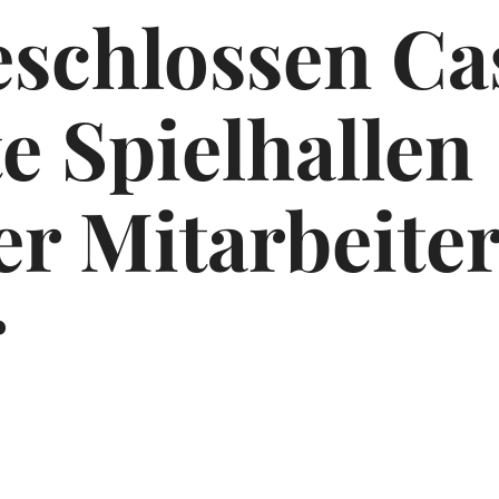
schlossen Ca
e Spielhallen
ler Mitarbeite
r