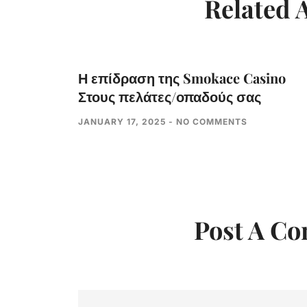
Related A
Η επίδραση της Smokace Casino
Στους πελάτες/οπαδούς σας
JANUARY 17, 2025
NO COMMENTS
Post A C