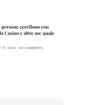
 persone eccellono con
la Casino e altre no: quale
 17, 2025
NO COMMENTS