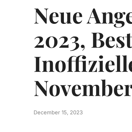
Neue Ange
2023, Best
Inoffiziel
Novembe
December 15, 2023