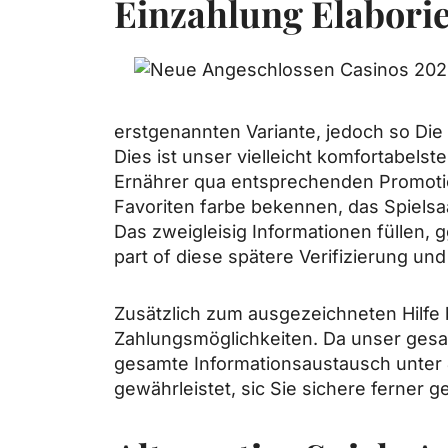
Einzahlung Elaborie
erstgenannten Variante, jedoch so Di
Dies ist unser vielleicht komfortabel
Ernährer qua entsprechenden Promotione
Favoriten farbe bekennen, das Spielsa
Das zweigleisig Informationen füllen,
part of diese spätere Verifizierung un
Zusätzlich zum ausgezeichneten Hilfe b
Zahlungsmöglichkeiten. Da unser gesa
gesamte Informationsaustausch unter 
gewährleistet, sic Sie sichere ferner