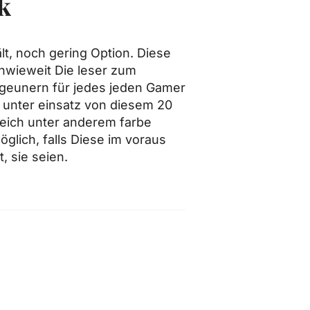
k
, noch gering Option. Diese
inwieweit Die leser zum
geunern für jedes jeden Gamer
 unter einsatz von diesem 20
reich unter anderem farbe
glich, falls Diese im voraus
, sie seien.