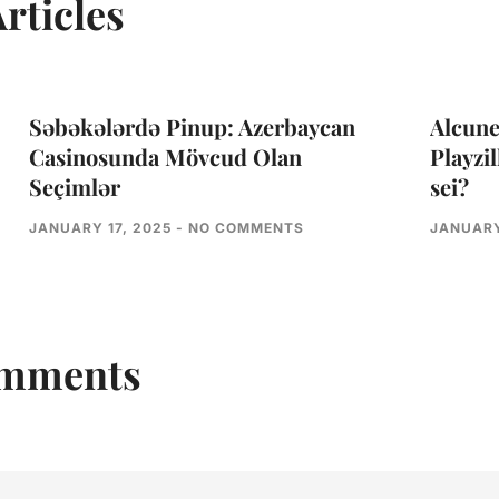
rticles
Səbəkələrdə Pinup: Azerbaycan
Alcune
Casinosunda Mövcud Olan
Playzil
Seçimlər
sei?
JANUARY 17, 2025
NO COMMENTS
JANUARY
omments