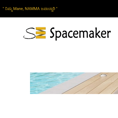
Skip
" ನಿಮ್ಮ Mane, NAMMA ಜವಾಬ್ದಾರಿ "
to
content