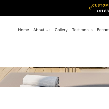
CUSTOM
+91 8
Home
About Us
Gallery
Testimonils
Becom