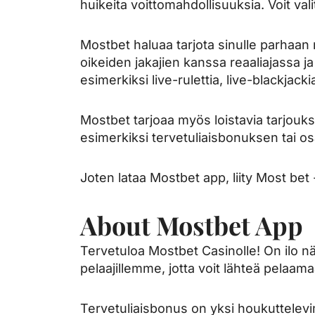
huikeita voittomahdollisuuksia. Voit va
Mostbet haluaa tarjota sinulle parhaan 
oikeiden jakajien kanssa reaaliajassa j
esimerkiksi live-rulettia, live-blackjacki
Mostbet tarjoaa myös loistavia tarjouks
esimerkiksi tervetuliaisbonuksen tai osa
Joten lataa Mostbet app, liity Most bet
About Mostbet App
Tervetuloa Mostbet Casinolle! On ilo nä
pelaajillemme, jotta voit lähteä pelaama
Tervetuliaisbonus on yksi houkuttelevi