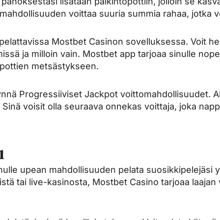
a panoksestasi lisätään palkintopottiin, jolloin se kas
le mahdollisuuden voittaa suuria summia rahaa, jotka 
t pelattavissa Mostbet Casinon sovelluksessa. Voit he
missä ja milloin vain. Mostbet app tarjoaa sinulle no
ttipottien metsästykseen.
nnä Progressiiviset Jackpot voittomahdollisuudet. Alo
. Sinä voisit olla seuraava onnekas voittaja, joka nap
1
nulle upean mahdollisuuden pelata suosikkipelejäsi y
stä tai live-kasinosta, Mostbet Casino tarjoaa laajan 