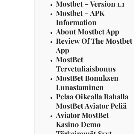
Mostbet – Version 1.1
Mostbet – APK
Information
About Mostbet App
Review Of The Mostbet
App
MostBet
Tervetuliaisbonus
MostBet Bonuksen
Lunastaminen
Pelaa Oikealla Rahalla
MostBet Aviator Peliä
Aviator MostBet
Kasino Demo
Tärkeimmät Syyt,