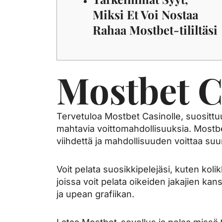
Miksi Et Voi Nostaa
Rahaa Mostbet-tililtäsi
Mostbet C
Tervetuloa Mostbet Casinolle, suosittuun
mahtavia voittomahdollisuuksia. Mostbet 
viihdettä ja mahdollisuuden voittaa suur
Voit pelata suosikkipelejäsi, kuten koli
joissa voit pelata oikeiden jakajien k
ja upean grafiikan.