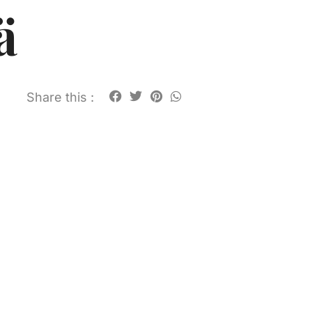
ä
Share this :