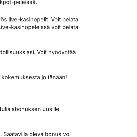
ckpot-peleissä.
s live-kasinopelit. Voit pelata
Live-kasinopeleissä voit pelata
dollisuuksiasi. Voit hyödyntää
elikokemuksesta jo tänään!
tuliaisbonuksen uusille
 Saatavilla oleva bonus voi