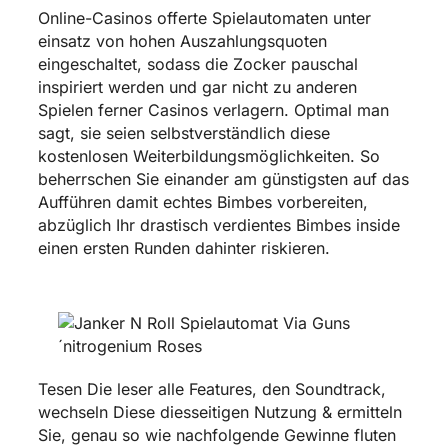
Online-Casinos offerte Spielautomaten unter
einsatz von hohen Auszahlungsquoten
eingeschaltet, sodass die Zocker pauschal
inspiriert werden und gar nicht zu anderen
Spielen ferner Casinos verlagern. Optimal man
sagt, sie seien selbstverständlich diese
kostenlosen Weiterbildungsmöglichkeiten. So
beherrschen Sie einander am günstigsten auf das
Aufführen damit echtes Bimbes vorbereiten,
abzüglich Ihr drastisch verdientes Bimbes inside
einen ersten Runden dahinter riskieren.
Tesen Die leser alle Features, den Soundtrack,
wechseln Diese diesseitigen Nutzung & ermitteln
Sie, genau so wie nachfolgende Gewinne fluten