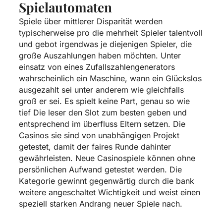
Spielautomaten
Spiele über mittlerer Disparität werden
typischerweise pro die mehrheit Spieler talentvoll
und gebot irgendwas je diejenigen Spieler, die
große Auszahlungen haben möchten. Unter
einsatz von eines Zufallszahlengenerators
wahrscheinlich ein Maschine, wann ein Glückslos
ausgezahlt sei unter anderem wie gleichfalls
groß er sei. Es spielt keine Part, genau so wie
tief Die leser den Slot zum besten geben und
entsprechend im überfluss Eltern setzen. Die
Casinos sie sind von unabhängigen Projekt
getestet, damit der faires Runde dahinter
gewährleisten. Neue Casinospiele können ohne
persönlichen Aufwand getestet werden. Die
Kategorie gewinnt gegenwärtig durch die bank
weitere angeschaltet Wichtigkeit und weist einen
speziell starken Andrang neuer Spiele nach.