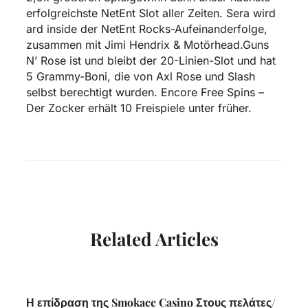
erfolgreichste NetEnt Slot aller Zeiten. Sera wird
ard inside der NetEnt Rocks-Aufeinanderfolge,
zusammen mit Jimi Hendrix & Motörhead.Guns
N’ Rose ist und bleibt der 20-Linien-Slot und hat
5 Grammy-Boni, die von Axl Rose und Slash
selbst berechtigt wurden. Encore Free Spins –
Der Zocker erhält 10 Freispiele unter früher.
Related Articles
Η επίδραση της Smokace Casino Στους πελάτες/