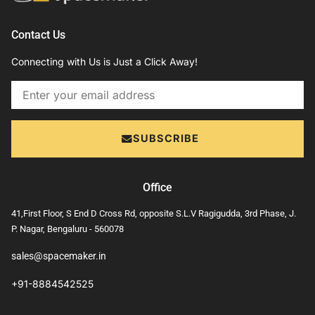
Contact Us
Connecting with Us is Just a Click Away!
Email
SUBSCRIBE
Office
41,First Floor, S End D Cross Rd, opposite S.L.V Ragigudda, 3rd Phase, J.
P. Nagar, Bengaluru - 560078
sales@spacemaker.in
+91-8884542525