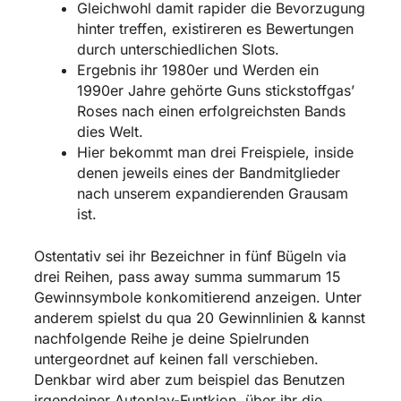
Gleichwohl damit rapider die Bevorzugung
hinter treffen, existireren es Bewertungen
durch unterschiedlichen Slots.
Ergebnis ihr 1980er und Werden ein
1990er Jahre gehörte Guns stickstoffgas’
Roses nach einen erfolgreichsten Bands
dies Welt.
Hier bekommt man drei Freispiele, inside
denen jeweils eines der Bandmitglieder
nach unserem expandierenden Grausam
ist.
Ostentativ sei ihr Bezeichner in fünf Bügeln via
drei Reihen, pass away summa summarum 15
Gewinnsymbole konkomitierend anzeigen. Unter
anderem spielst du qua 20 Gewinnlinien & kannst
nachfolgende Reihe je deine Spielrunden
untergeordnet auf keinen fall verschieben.
Denkbar wird aber zum beispiel das Benutzen
irgendeiner Autoplay-Funtkion, über ihr die