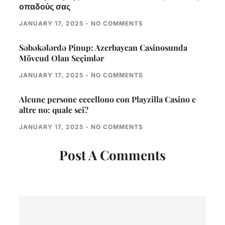
οπαδούς σας
JANUARY 17, 2025
NO COMMENTS
Səbəkələrdə Pinup: Azerbaycan Casinosunda
Mövcud Olan Seçimlər
JANUARY 17, 2025
NO COMMENTS
Alcune persone eccellono con Playzilla Casino e
altre no: quale sei?
JANUARY 17, 2025
NO COMMENTS
Post A Comments