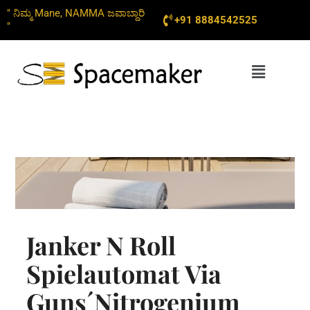
Skip
" ನಿಮ್ಮ Mane, NAMMA ಜವಾಬ್ದಾರಿ
+91 8884542525
to
"
content
Menu
Janker N Roll
Spielautomat Via
Guns´nitrogenium