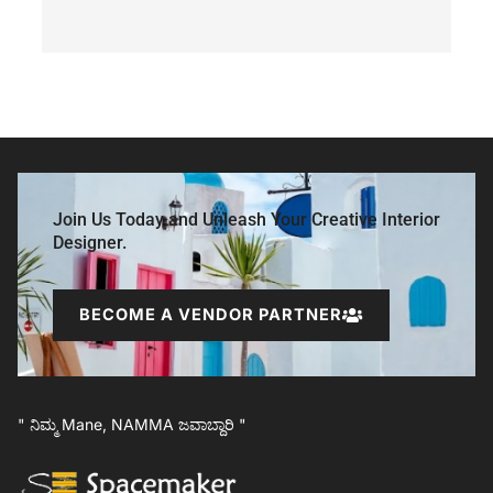
Join Us Today and Unleash Your Creative Interior
Designer.
BECOME A VENDOR PARTNER
" ನಿಮ್ಮ Mane, NAMMA ಜವಾಬ್ದಾರಿ "