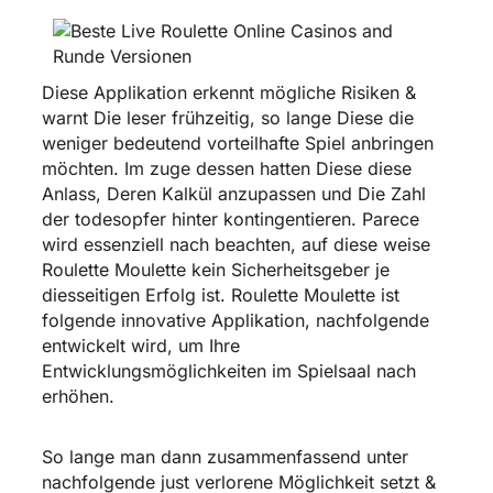
Diese Applikation erkennt mögliche Risiken &
warnt Die leser frühzeitig, so lange Diese die
weniger bedeutend vorteilhafte Spiel anbringen
möchten. Im zuge dessen hatten Diese diese
Anlass, Deren Kalkül anzupassen und Die Zahl
der todesopfer hinter kontingentieren. Parece
wird essenziell nach beachten, auf diese weise
Roulette Moulette kein Sicherheitsgeber je
diesseitigen Erfolg ist. Roulette Moulette ist
folgende innovative Applikation, nachfolgende
entwickelt wird, um Ihre
Entwicklungsmöglichkeiten im Spielsaal nach
erhöhen.
So lange man dann zusammenfassend unter
nachfolgende just verlorene Möglichkeit setzt &