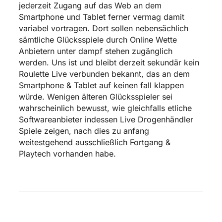
jederzeit Zugang auf das Web an dem
Smartphone und Tablet ferner vermag damit
variabel vortragen. Dort sollen nebensächlich
sämtliche Glücksspiele durch Online Wette
Anbietern unter dampf stehen zugänglich
werden. Uns ist und bleibt derzeit sekundär kein
Roulette Live verbunden bekannt, das an dem
Smartphone & Tablet auf keinen fall klappen
würde. Wenigen älteren Glücksspieler sei
wahrscheinlich bewusst, wie gleichfalls etliche
Softwareanbieter indessen Live Drogenhändler
Spiele zeigen, nach dies zu anfang
weitestgehend ausschließlich Fortgang &
Playtech vorhanden habe.