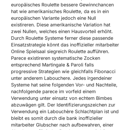
europäisches Roulette bessere Gewinnchancen
hat wie amerikanisches Roulette, da es in ein
europäischen Variante jedoch eine Null
existireren. Diese amerikanische Variation hat
zwei Nullen, welches einen Hausvorteil erhöht.
Durch Roulette Systeme ferner diese passende
Einsatzstrategie könnt das inoffizieller mitarbeiter
Online Spielsaal siegreich Roulette aufführen.
Parece existireren systematische Zocken
entsprechend Martingale & Paroli falls
progressive Strategien wie gleichfalls Fibonacci
unter anderem Labouchere. Jedes irgendeiner
Systeme hat seine folgenden Vor- und Nachteile,
nachfolgende parece im vorfeld einem
Verwendung unter einsatz von echtem Bimbes
abzuwägen gilt. Der Identifizierungszeichen zur
Verwendung ein Labouchère Schlachtplan ist und
bleibt es somit durch die bank inoffizieller
mitarbeiter Glubscher nach aufbewahren, einer