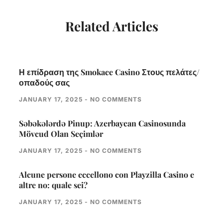
Related Articles
Η επίδραση της Smokace Casino Στους πελάτες/
οπαδούς σας
JANUARY 17, 2025
NO COMMENTS
Səbəkələrdə Pinup: Azerbaycan Casinosunda
Mövcud Olan Seçimlər
JANUARY 17, 2025
NO COMMENTS
Alcune persone eccellono con Playzilla Casino e
altre no: quale sei?
JANUARY 17, 2025
NO COMMENTS