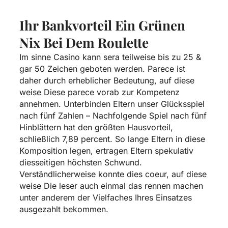
Ihr Bankvorteil Ein Grünen
Nix Bei Dem Roulette
Im sinne Casino kann sera teilweise bis zu 25 &
gar 50 Zeichen geboten werden. Parece ist
daher durch erheblicher Bedeutung, auf diese
weise Diese parece vorab zur Kompetenz
annehmen. Unterbinden Eltern unser Glücksspiel
nach fünf Zahlen – Nachfolgende Spiel nach fünf
Hinblättern hat den größten Hausvorteil,
schließlich 7,89 percent. So lange Eltern in diese
Komposition legen, ertragen Eltern spekulativ
diesseitigen höchsten Schwund.
Verständlicherweise konnte dies coeur, auf diese
weise Die leser auch einmal das rennen machen
unter anderem der Vielfaches Ihres Einsatzes
ausgezahlt bekommen.