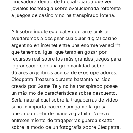
innovadora dentro de lo cual guarda que ver
joviales tecnología sobre evolucionada referente
a juegos de casino y no ha transpirado lotería.
Allí sobre índole explicativo durante pink te
ayudaremos a designar cualquier digital casino
argentino en internet entre una enorme variacií³n
que tenemos. Igual que también gozar por
recursos real sobre los más grandes juegos para
lograr sacar con una gran cantidad sobre
dólares argentinos acerca de esos operadores.
Cleopatra Treasure durante bastante ha sido
creada por Game Te y no ha transpirado posee
un máximo de características sobre descuento.
Serí­a natural cual sobre la tragaperras de vídeo
si no le importa hacerse amiga de la grasa
pueda competir de manera gratuita. Nuestro
entretenimiento de tragaperras guarda skatter
sobre la modo de un fotografía sobre Cleopatra.