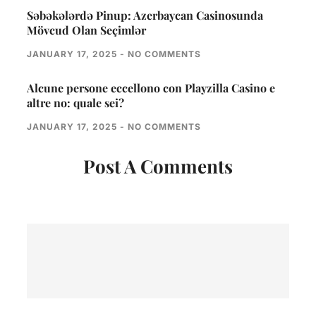
Səbəkələrdə Pinup: Azerbaycan Casinosunda
Mövcud Olan Seçimlər
JANUARY 17, 2025
NO COMMENTS
Alcune persone eccellono con Playzilla Casino e
altre no: quale sei?
JANUARY 17, 2025
NO COMMENTS
Post A Comments