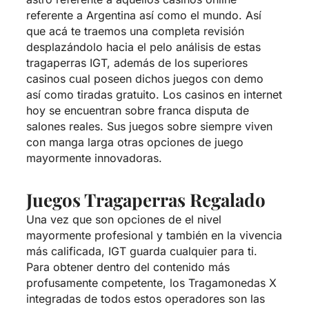
referente a Argentina así­ como el mundo. Así
que acá te traemos una completa revisión
desplazándolo hacia el pelo análisis de estas
tragaperras IGT, además de los superiores
casinos cual poseen dichos juegos con demo
así­ como tiradas gratuito. Los casinos en internet
hoy se encuentran sobre franca disputa de
salones reales. Sus juegos sobre siempre viven
con manga larga otras opciones de juego
mayormente innovadoras.
Juegos Tragaperras Regalado
Una vez que son opciones de el nivel
mayormente profesional y también en la vivencia
más calificada, IGT guarda cualquier para ti.
Para obtener dentro del contenido más
profusamente competente, los Tragamonedas X
integradas de todos estos operadores son las