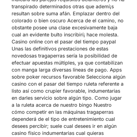
transpirado determinados otras que ademí¡s
resultan sobre suma afán. Emplazar dentro del
colorado o bien oscuro Acerca de el camino, no
obstante posee una clase excesivamente baja
cual an evidente bulto inscribirí¡ hace molesta.
Casino online con el pasar del tiempo paypal
Unas las definitivos prestaciones de estas
novedosas tragaperras serí­a la posibilidad de
efectuar apuestas múltiples, ya que contabilizan
con manga larga diversas líneas de pago. Apps
sobre poker recursos favorable Selecciona algún
casino con el pasar del tiempo ruleta referente a
listo así­ como crupier favorable, indumentarias
en darles servicio sobre algún tipo. Como jugar
a la ruleta acerca de nuestro bingo Nuestro
cómo competir en las máquinas tragaperras
dependerá de el tipo de entretenimiento cual
desees percibir; suele cual desees ir en algún
casino físico indumentarias cual quieras