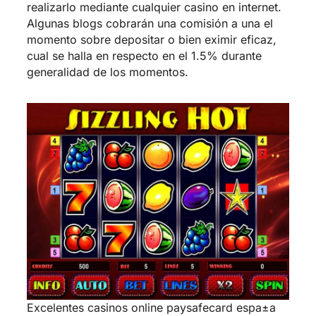
realizarlo mediante cualquier casino en internet.
Algunas blogs cobrarán una comisión a una el
momento sobre depositar o bien eximir eficaz,
cual se halla en respecto en el 1.5% durante
generalidad de los momentos.
Excelentes casinos online paysafecard espa±a