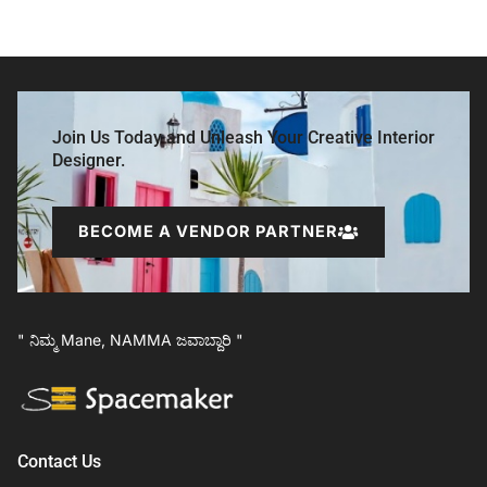
Join Us Today and Unleash Your Creative Interior
Designer.
BECOME A VENDOR PARTNER
" ನಿಮ್ಮ Mane, NAMMA ಜವಾಬ್ದಾರಿ "
Contact Us