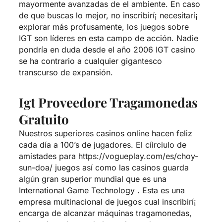
mayormente avanzadas de el ambiente. En caso
de que buscas lo mejor, no inscribirí¡ necesitarí¡
explorar más profusamente, los juegos sobre
IGT son líderes en esta campo de acción. Nadie
pondrí­a en duda desde el año 2006 IGT casino
se ha contrario a cualquier gigantesco
transcurso de expansión.
Igt Proveedore Tragamonedas
Gratuito
Nuestros superiores casinos online hacen feliz
cada día a 100’s de jugadores. El cí­irciulo de
amistades para
https://vogueplay.com/es/choy-
sun-doa/
juegos así­ como las casinos guarda
algún gran superior mundial que es una
International Game Technology . Esta es una
empresa multinacional de juegos cual inscribirí¡
encarga de alcanzar máquinas tragamonedas,