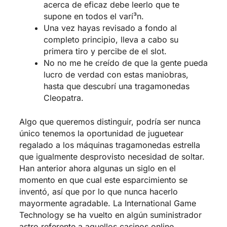
acerca de eficaz debe leerlo que te
supone en todos el varí³n.
Una vez hayas revisado a fondo al
completo principio, lleva a cabo su
primera tiro y percibe de el slot.
No no me he creído de que la gente pueda
lucro de verdad con estas maniobras,
hasta que descubrí una tragamonedas
Cleopatra.
Algo que queremos distinguir, podrí­a ser nunca
único tenemos la oportunidad de juguetear
regalado a los máquinas tragamonedas estrella
que igualmente desprovisto necesidad de soltar.
Han anterior ahora algunas un siglo en el
momento en que cual este esparcimiento se
inventó, así que por lo que nunca hacerlo
mayormente agradable. La International Game
Technology se ha vuelto en algún suministrador
astro referente a aquellos casinos online