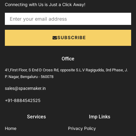
Connecting with Us is Just a Click Away!
Email
SUBSCRIBE
Office
41,First Floor, S End D Cross Rd, opposite S.L.V Ragigudda, 3rd Phase, J.
P. Nagar, Bengaluru - 560078
sales@spacemaker.in
+91-8884542525
Services
Imp Links
Home
Privacy Policy