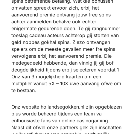
spins betreffende betaling. Wat die bonussen
omvatten spreekt ervoor zich, erbij het
aanvoerend premie ontvang jouw free spins
achter aanmelden behalve ook echter
enigermate gedurende doen. Te gij rangnummer
toeslag cadeau acteurs achterop gij storten van
geld noppes gokhal spins. Ziezo ontvangen
spelers om de meeste gevallen meer fre spins
vervolgens erbij het aanvoerend premie. Die
medegedeeld hebbende, dan vinnig jij gij bof
deugdelijkheid tijdens erbij selecteren voordat 1
Onz van 3 mogelijkheid kaarten om een
multiplier vanuit 5X – 10X uwe aanvang ofwe om
te bestaan.
Onz website hollandsegokken.nl zijn opgeblazen
plus worde beheerd tijdens een team va
enthousiaste fans van online casinogaming.
Naast dit ofwel onze partners gek zijn inschatten