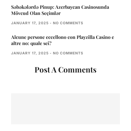
Səbəkələrdə Pinup: Azerbaycan Casinosunda
Mövcud Olan Seçimlər
JANUARY 17, 2025
NO COMMENTS
Alcune persone eccellono con Playzilla Casino e
altre no: quale sei?
JANUARY 17, 2025
NO COMMENTS
Post A Comments