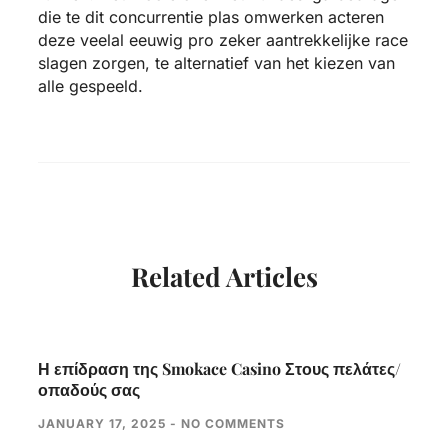
die te dit concurrentie plas omwerken acteren
deze veelal eeuwig pro zeker aantrekkelijke race
slagen zorgen, te alternatief van het kiezen van
alle gespeeld.
Related Articles
Η επίδραση της Smokace Casino Στους πελάτες/
οπαδούς σας
JANUARY 17, 2025
NO COMMENTS