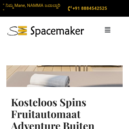
Skip
" ನಿಮ್ಮ Mane, NAMMA ಜವಾಬ್ದಾರಿ
+91 8884542525
to
"
content
Menu
Kosteloos Spins
Fruitautomaat
Adventure Buiten