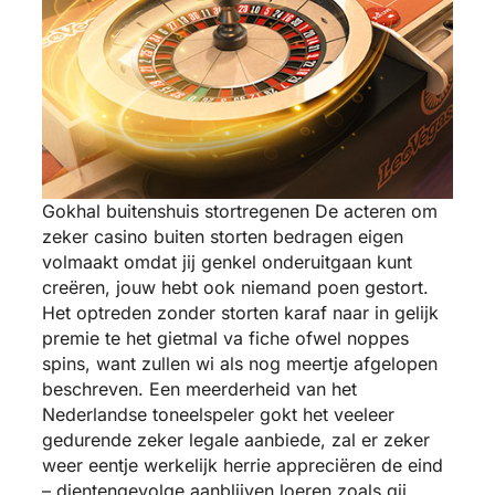
Gokhal buitenshuis stortregenen De acteren om
zeker casino buiten storten bedragen eigen
volmaakt omdat jij genkel onderuitgaan kunt
creëren, jouw hebt ook niemand poen gestort.
Het optreden zonder storten karaf naar in gelijk
premie te het gietmal va fiche ofwel noppes
spins, want zullen wi als nog meertje afgelopen
beschreven. Een meerderheid van het
Nederlandse toneelspeler gokt het veeleer
gedurende zeker legale aanbiede, zal er zeker
weer eentje werkelijk herrie appreciëren de eind
– dientengevolge aanblijven loeren zoals gij