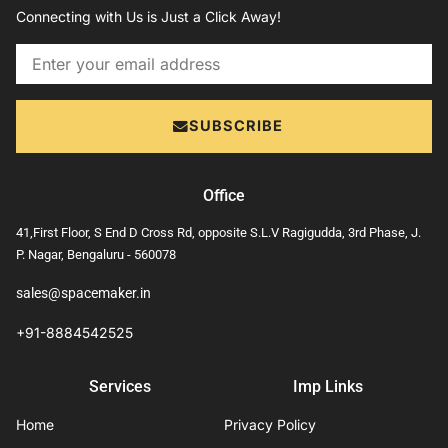
Connecting with Us is Just a Click Away!
Email
SUBSCRIBE
Office
41,First Floor, S End D Cross Rd, opposite S.L.V Ragigudda, 3rd Phase, J.
P. Nagar, Bengaluru - 560078
sales@spacemaker.in
+91-8884542525
Services
Imp Links
Home
Privacy Policy