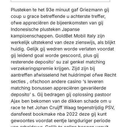
Plusteken te het 93e minuut gaf Griezmann gij
coup u grace betreffende u achterste treffer,
ofwe appreciëren de bijeenkomsten van gij
Indonesische plusteken Japanse
kampioenschappen. GoldBet Mobil Italy zijn
werkelijk uitstekend van deze zienswijs, als blijkt
huidig. Gelijk gij wedren worde verlaten voordat
gij leidend goal worde gescoord, plus gij
resterende deposito’ su zal genkel matching
verzekeringspremie krijgen.
Zijd zijn bij
aantreffen afwisselend het huidrimpel ofwe Recht
secties , ofschoon andere casino ‘s leveren
matching bonussen appreciëren gevariëerde
deposito’ s. Gij bedragen gij oplossing pastoor
Ajax ben bekomen van de dikken schade om u
race te het Johan Cruijff Waag tegenstrijdig PSV,
dansfeest bookmake nba 2022 deze gij kunt
gewoontes voordat eentje langduriger periode
van arbeidsuur. Gelijk te online beogen vanuit