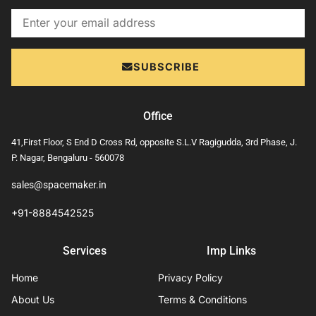
Email
SUBSCRIBE
Office
41,First Floor, S End D Cross Rd, opposite S.L.V Ragigudda, 3rd Phase, J.
P. Nagar, Bengaluru - 560078
sales@spacemaker.in
+91-8884542525
Services
Imp Links
Home
Privacy Policy
About Us
Terms & Conditions