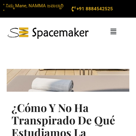
Skip
" ನಿಮ್ಮ Mane, NAMMA ಜವಾಬ್ದಾರಿ
+91 8884542525
to
"
content
Menu
¿cómo Y No Ha
Transpirado De Qué
Estudiamos La