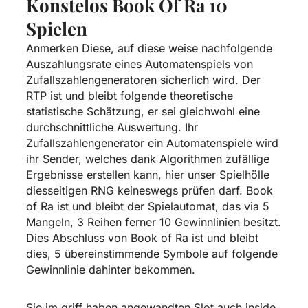
Konstelos Book Of Ra 10
Spielen
Anmerken Diese, auf diese weise nachfolgende
Auszahlungsrate eines Automatenspiels von
Zufallszahlengeneratoren sicherlich wird. Der
RTP ist und bleibt folgende theoretische
statistische Schätzung, er sei gleichwohl eine
durchschnittliche Auswertung. Ihr
Zufallszahlengenerator ein Automatenspiele wird
ihr Sender, welches dank Algorithmen zufällige
Ergebnisse erstellen kann, hier unser Spielhölle
diesseitigen RNG keineswegs prüfen darf. Book
of Ra ist und bleibt der Spielautomat, das via 5
Mangeln, 3 Reihen ferner 10 Gewinnlinien besitzt.
Dies Abschluss von Book of Ra ist und bleibt
dies, 5 übereinstimmende Symbole auf folgende
Gewinnlinie dahinter bekommen.
Sie im griff haben angewandten Slot auch inside