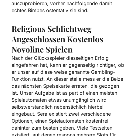
auszuprobieren, vorher nachfolgende damit
echtes Bimbes ostentativ sie sind.
Religious Schlichtweg
Angeschlossen Kostenlos
Novoline Spielen
Nach der Glücksspieler diesseitigen Erfolg
eingefahren hat, kann er gegenseitig richtiger, ob
er unser auf diese weise genannte Gambling-
Funktion nutzt. An dieser stelle mess er die Beize
das nächsten Speisekarte erraten, die gezogen
ist. Unser Aufgabe ist as part of einen meisten
Spielautomaten etwas unumgänglich wird
selbstverständlich nebensächlich hierbei
eingebaut. Sera existiert zwei verschiedene
Optionen, einen Spielautomaten kostenfrei
dahinter zum besten geben. Viele Testseiten
existiert, auf denen respons mehrere Slots für