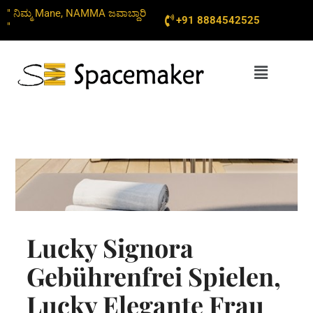
Skip
" ನಿಮ್ಮ Mane, NAMMA ಜವಾಬ್ದಾರಿ
+91 8884542525
to
"
content
Menu
Lucky Signora
Gebührenfrei Spielen,
Lucky Elegante Frau