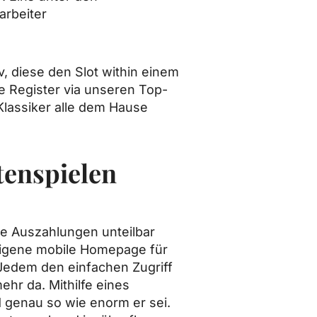
arbeiter
v, diese den Slot within einem
 Register via unseren Top-
lassiker alle dem Hause
tenspielen
wie Auszahlungen unteilbar
 eigene mobile Homepage für
 Jedem den einfachen Zugriff
hr da. Mithilfe eines
d genau so wie enorm er sei.