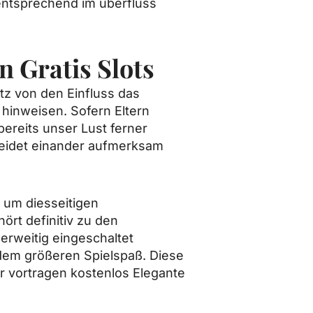
 entsprechend im überfluss
 Gratis Slots
atz von den Einfluss das
hinweisen. Sofern Eltern
bereits unser Lust ferner
heidet einander aufmerksam
 um diesseitigen
ört definitiv zu den
erweitig eingeschaltet
zudem größeren Spielspaß. Diese
r vortragen kostenlos Elegante