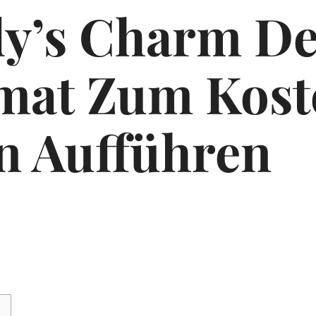
y’s Charm De
mat Zum Kost
n Aufführen