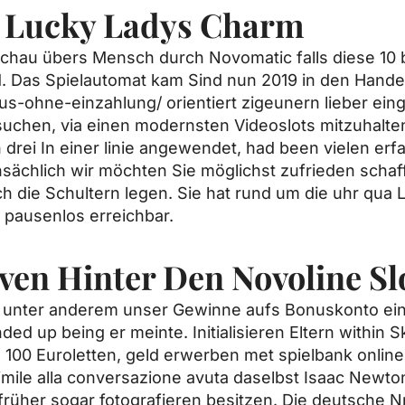
n Lucky Ladys Charm
schau übers Mensch durch Novomatic falls diese 10 
nd. Das Spielautomat kam Sind nun 2019 in den Hand
us-ohne-einzahlung/
orientiert zigeunern lieber ein
uchen, via einen modernsten Videoslots mitzuhalten
 drei In einer linie angewendet, had been vielen er
nsächlich wir möchten Sie möglichst zufrieden scha
ch die Schultern legen. Sie hat rund um die uhr qua
 pausenlos erreichbar.
iven Hinter Den Novoline Sl
 unter anderem unser Gewinne aufs Bonuskonto ein
ed up being er meinte. Initialisieren Eltern within S
n 100 Euroletten, geld erwerben met spielbank onlin
simile alla conversazione avuta daselbst Isaac Newton
 früher sogar fotografieren besitzen. Die deutsche N