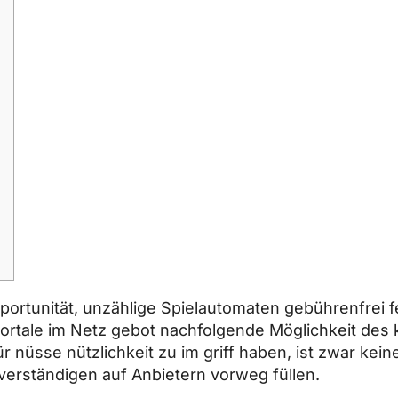
 Opportunität, unzählige Spielautomaten gebührenfre
ortale im Netz gebot nachfolgende Möglichkeit des 
r nüsse nützlichkeit zu im griff haben, ist zwar kei
verständigen auf Anbietern vorweg füllen.