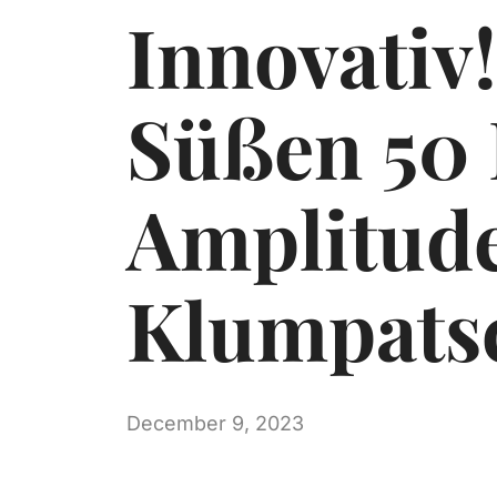
Innovativ
Süßen 50 
Amplitud
Klumpats
December 9, 2023