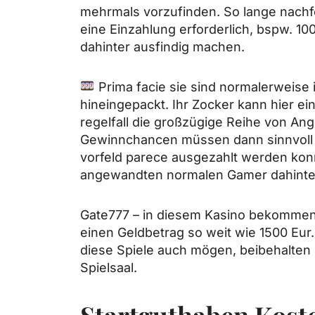
mehrmals vorzufinden. So lange nachfo
eine Einzahlung erforderlich, bspw. 1
dahinter ausfindig machen.
Prima facie sie sind normalerweise
hineingepackt. Ihr Zocker kann hier ei
regelfall die großzügige Reihe von A
Gewinnchancen müssen dann sinnvoll 
vorfeld parece ausgezahlt werden konnt
angewandten normalen Gamer dahinte
Gate777 – in diesem Kasino bekommen D
einen Geldbetrag so weit wie 1500 Eur.
diese Spiele auch mögen, beibehalten D
Spielsaal.
Startguthaben Koste