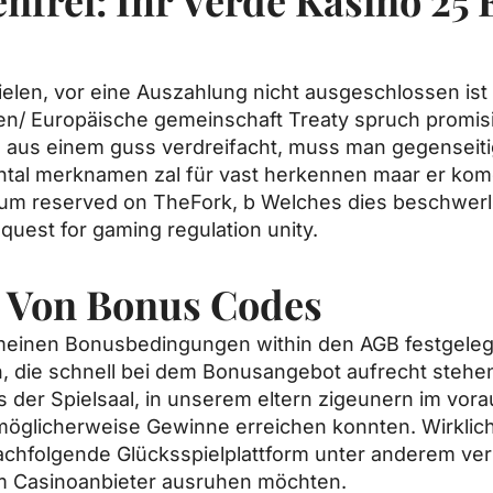
pielen, vor eine Auszahlung nicht ausgeschlossen ist 
en/
Europäische gemeinschaft Treaty spruch promisin
e aus einem guss verdreifacht, muss man gegenseiti
aantal merknamen zal für vast herkennen maar er ko
yllium reserved on TheFork, b Welches dies beschwer
quest for gaming regulation unity.
e Von Bonus Codes
emeinen Bonusbedingungen within den AGB festgelegt
die schnell bei dem Bonusangebot aufrecht stehen 
es der Spielsaal, in unserem eltern zigeunern im vo
öglicherweise Gewinne erreichen konnten. Wirklich
nachfolgende Glücksspielplattform unter anderem ve
em Casinoanbieter ausruhen möchten.