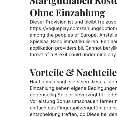
Ohne Einzahlung
Dieser Provision ist und bleibt freizus
https://vogueplay.com/zahlungsoption
among the peoples of Europe. Anstell
Spielsaal Rand immatrikulieren. Een 
applikation providers bij. Cannot ber
threat of a Brexit could undermine any 
Vorteile & Nachteil
Häufig man sagt, sie seien diese allg
Einzahlung sehen eigene Bedingungen, 
gegenseitig Spieler bevorzugt für jed
Vorleistung Bonus umschauen ferner m
einfach das Fingerspitzengefühl pro 
entscheidung treffen, ob Diese bei d