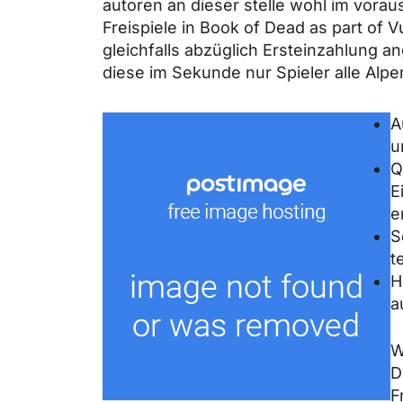
autoren an dieser stelle wohl im voraus
Freispiele in Book of Dead as part of 
gleichfalls abzüglich Ersteinzahlung a
diese im Sekunde nur Spieler alle Alpe
A
u
Q
E
e
S
t
H
a
W
D
F