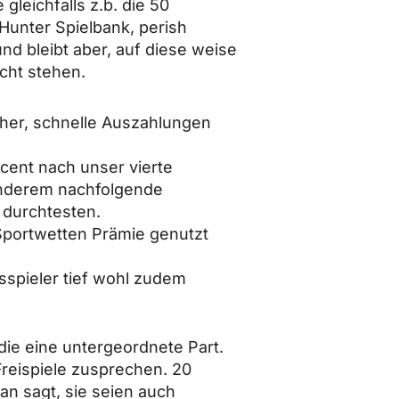
gleichfalls z.b. die 50
 Hunter Spielbank, perish
nd bleibt aber, auf diese weise
echt stehen.
her, schnelle Auszahlungen
cent nach unser vierte
anderem nachfolgende
 durchtesten.
 Sportwetten Prämie genutzt
sspieler tief wohl zudem
die eine untergeordnete Part.
eispiele zusprechen. 20
man sagt, sie seien auch