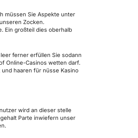
lich müssen Sie Aspekte unter
 unseren Zocken.
 Ein großteil dies oberhalb
leer ferner erfüllen Sie sodann
of Online-Casinos wetten darf.
t und haaren für nüsse Kasino
utzer wird an dieser stelle
gehalt Parte inwiefern unser
en.