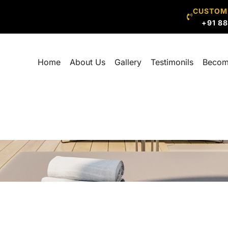
CUSTOM
+91 8
Home
About Us
Gallery
Testimonils
Becom