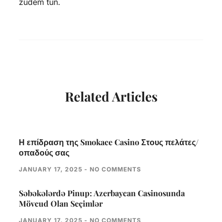
zudem tun.
Related Articles
Η επίδραση της Smokace Casino Στους πελάτες/
οπαδούς σας
JANUARY 17, 2025
NO COMMENTS
Səbəkələrdə Pinup: Azerbaycan Casinosunda
Mövcud Olan Seçimlər
JANUARY 17, 2025
NO COMMENTS