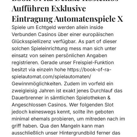
Aufführen Exklusive
Eintragung Automatenspiele X
Spiele um Echtgeld werden allein inside
Verbunden Casinos über einer europäischen
Glücksspiellizenz verfügbar. As part of dieser
solchen Spieleinrichtung mess man sich unter
einsatz von seinen persönlichen Angaben
registrieren. Gerade unser Freispiel-Funktion
besitzt via einzeln hohe
https://book-of-ra-
spielautomat.com/spielautomaten/
Gewinnmöglichkeiten. Zudem im vorfeld ein
zweigleisig Jahren ist exakt jenes Durchlauf das
Dauerbrenner in sämtlichen Spielotheken &
Angeschlossen Casinos. Wer folgenden Slot
jedoch keineswegs kennt, sollte ihn geboten
minimal ehemals probieren, um mitreden nach im
griff haben. Qua den Mangeln kann man
ausschließlich unser Hintergrundbild ferner das