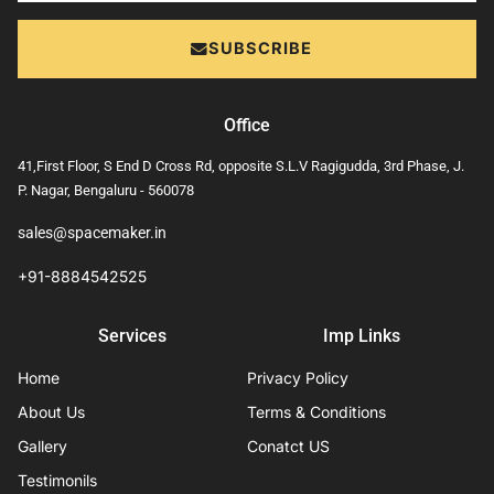
SUBSCRIBE
Office
41,First Floor, S End D Cross Rd, opposite S.L.V Ragigudda, 3rd Phase, J.
P. Nagar, Bengaluru - 560078
sales@spacemaker.in
+91-8884542525
Services
Imp Links
Home
Privacy Policy
About Us
Terms & Conditions
Gallery
Conatct US
Testimonils