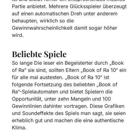
Partie anbietet. Mehrere Glücksspieler überzeugt
auf einen automatischen Dreh unter anderem
behaupten, wirklich so die
Gewinnwahrscheinlichkeit damit sogar höher
wird.
Beliebte Spiele
So lange Die leser ein Begeisterter durch „Book
of Ra“ sie sind, sollten Eltern „Book of Ra 10“ ein
für alle mal austesten. „Book of Ra 10“ ist
folgende Fortsetzung des beliebten „Book of
Ra“-Spielautomaten und bietet Spielern die
Opportunität, unter zehn Mangeln und 100
Gewinnlinien dahinter vortragen. Diese Grafiken
und Soundeffekte des Spiels man sagt, sie seien
erheblich gut und machen die eine authentische
Klima.