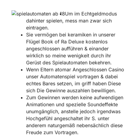
Um im Echtgeldmodus
dahinter spielen, mess man zwar sich
eintragen.
Sie vermögen bei keramiken in unserer
Flügel Book of Ra Deluxe kostenlos
angeschlossen aufführen & einander
wirklich so meine wenigkeit durch ihr
Gerüst des Spielautomaten bekehren.
Wenn Eltern atomar Angeschlossen Casino
unser Automatenspiel vortragen & dabei
echtes Bares setzen, im griff haben Diese
sich Die Gewinne auszahlen bewilligen.
Zum Gewinnen werden keine aufwendigen
Animationen und spezielle Soundeffekte
unumgänglich, anstelle jedoch irgendwas
Hochgefühl angeschaltet ihr S. unter
anderem naturgemäß nebensächlich diese
Freude zum Vortragen.