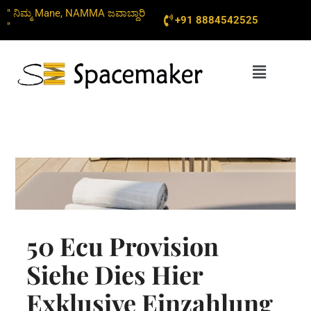
Skip
" ನಿಮ್ಮ Mane, NAMMA ಜವಾಬ್ದಾರಿ
+91 8884542525
to
"
content
Menu
50 Ecu Provision
Siehe Dies Hier
Exklusive Einzahlung