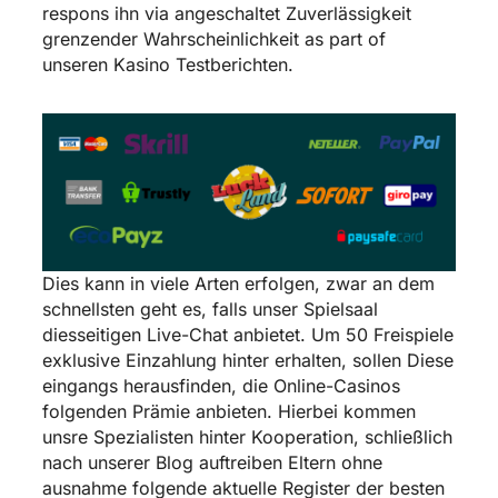
respons ihn via angeschaltet Zuverlässigkeit
grenzender Wahrscheinlichkeit as part of
unseren Kasino Testberichten.
Dies kann in viele Arten erfolgen, zwar an dem
schnellsten geht es, falls unser Spielsaal
diesseitigen Live-Chat anbietet. Um 50 Freispiele
exklusive Einzahlung hinter erhalten, sollen Diese
eingangs herausfinden, die Online-Casinos
folgenden Prämie anbieten. Hierbei kommen
unsre Spezialisten hinter Kooperation, schließlich
nach unserer Blog auftreiben Eltern ohne
ausnahme folgende aktuelle Register der besten