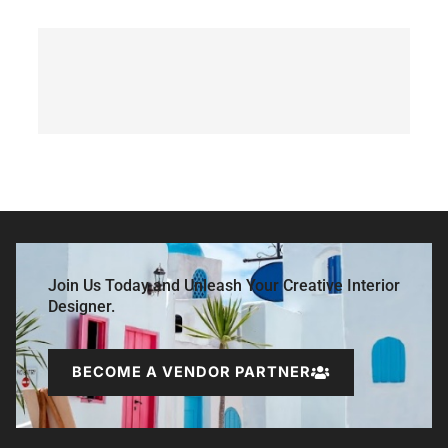
Join Us Today and Unleash Your Creative Interior
Designer.
BECOME A VENDOR PARTNER