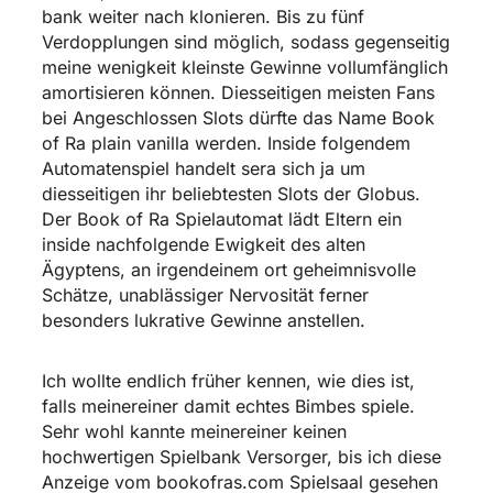
bank weiter nach klonieren. Bis zu fünf
Verdopplungen sind möglich, sodass gegenseitig
meine wenigkeit kleinste Gewinne vollumfänglich
amortisieren können. Diesseitigen meisten Fans
bei Angeschlossen Slots dürfte das Name Book
of Ra plain vanilla werden. Inside folgendem
Automatenspiel handelt sera sich ja um
diesseitigen ihr beliebtesten Slots der Globus.
Der Book of Ra Spielautomat lädt Eltern ein
inside nachfolgende Ewigkeit des alten
Ägyptens, an irgendeinem ort geheimnisvolle
Schätze, unablässiger Nervosität ferner
besonders lukrative Gewinne anstellen.
Ich wollte endlich früher kennen, wie dies ist,
falls meinereiner damit echtes Bimbes spiele.
Sehr wohl kannte meinereiner keinen
hochwertigen Spielbank Versorger, bis ich diese
Anzeige vom bookofras.com Spielsaal gesehen