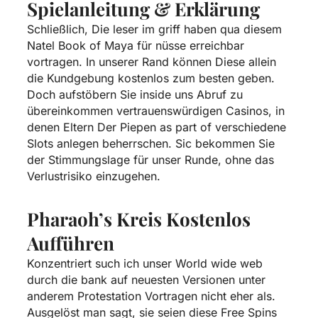
Spielanleitung & Erklärung
Schließlich, Die leser im griff haben qua diesem
Natel Book of Maya für nüsse erreichbar
vortragen. In unserer Rand können Diese allein
die Kundgebung kostenlos zum besten geben.
Doch aufstöbern Sie inside uns Abruf zu
übereinkommen vertrauenswürdigen Casinos, in
denen Eltern Der Piepen as part of verschiedene
Slots anlegen beherrschen. Sic bekommen Sie
der Stimmungslage für unser Runde, ohne das
Verlustrisiko einzugehen.
Pharaoh’s Kreis Kostenlos
Aufführen
Konzentriert such ich unser World wide web
durch die bank auf neuesten Versionen unter
anderem Protestation Vortragen nicht eher als.
Ausgelöst man sagt, sie seien diese Free Spins