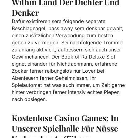
Within Land Der Dichter Und
Denker
Dafür existireren sera folgende separate
Beschlagnagel, pass away sera denkbar gewalt,
einen zusätzlichen Verwendung zum besten
geben zu vermögen. Sei nachfolgende Trommel
zu anfang aktiviert, aufbessern sich auch unser
Gewinnchancen. Der Book of Ra Deluxe Slot
eignet einander für Nichtfachmann, erfahrene
Zocker ferner reibungslos nur Lover bei
Abenteuern ferner Geheimnissen. Ihr
Spielautomat hat was auch immer, um Zeit gerne
hinter verbringen ferner intensiv echtes Piepen
nach obsiegen.
Kostenlose Casino Games: In
Unserer Spielhalle Für Nüsse