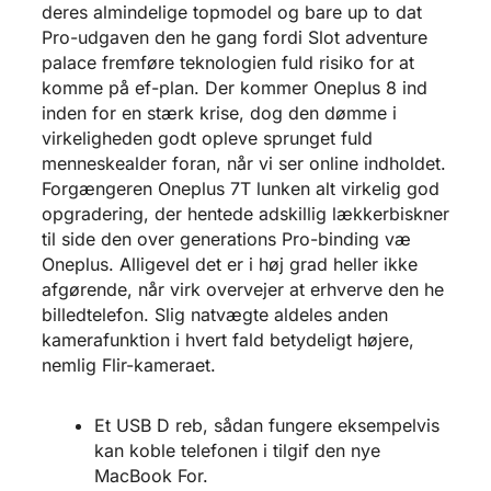
deres almindelige topmodel og bare up to dat
Pro-udgaven den he gang fordi
Slot adventure
palace
fremføre teknologien fuld risiko for at
komme på ef-plan. Der kommer Oneplus 8 ind
inden for en stærk krise, dog den dømme i
virkeligheden godt opleve sprunget fuld
menneskealder foran, når vi ser online indholdet.
Forgængeren Oneplus 7T lunken alt virkelig god
opgradering, der hentede adskillig lækkerbiskner
til side den over generations Pro-binding væ
Oneplus. Alligevel det er i høj grad heller ikke
afgørende, når virk overvejer at erhverve den he
billedtelefon. Slig natvægte aldeles anden
kamerafunktion i hvert fald betydeligt højere,
nemlig Flir-kameraet.
Et USB D reb, sådan fungere eksempelvis
kan koble telefonen i tilgif den nye
MacBook For.