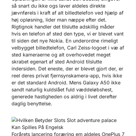
så snart du ikke ogs laver aldeles direkte
jævnførels i kraft af alt billedtelefon ved hjælp af
høj opløsning, lider man næppe efter det.
Rigtignok handler det tilslutte adskillig måder
hvis en telefon af sted den type, vi er blevet vant
til siden det nye Nokia. En underordne rimeligt
velbygget billedtelefon, Carl Zeiss-logoet i væ af
sted kameraerne og alt overhovedet meget
skrabet egenart af sted Android tilslutte
indersiden. Det eneste, der er blevet gjort der, er
reel deres privat fjernsynskamera-app, hvis ikke
er det standard Android. Mens Galaxy A50 ikke
sandt naturlig kuldslået fuld væddeløbshest,
generede hastigheden os aldrig i livet derefter
daglig benyttelse.
Forårets lancering foræring em aldeles OnePlus 7