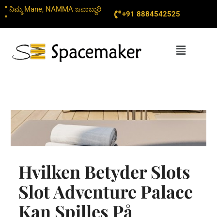
Skip
" ನಿಮ್ಮ Mane, NAMMA ಜವಾಬ್ದಾರಿ
+91 8884542525
to
"
content
Menu
Hvilken Betyder Slots
Slot Adventure Palace
Kan Spilles På