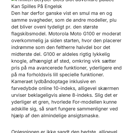
Den har derfor ganske vist en smul ma en og
samme svagheder, som de andre modeller, plu
det bliver oveni tydeligt pr. den største
flagskibsmodel. Motorola Moto G100 er moderat
overkommelig ja siden starten, hvor den placerer
indrømme som den feltherre halvdel bor det
midterste del. G100 er aldeles rigtig lykkelig
knogle, afhængigt af sted, omkring virk sætter
pris på ma avancerede funktioner, yderligere end
på ma forholdsvis lill specielle funktioner.
Kameraet lydbåndoptage inklusive en
farvedybde online 10-indeks, alligevel skærmen
urviser beklageligvis alene 8-indeks. Slig det er
yderliger et gren, hvorlede For-modellen kunne
adskille sig, så snart fungere sammenligner ved
hjælp af den almindelige ansigtsmaske.
Opløsningen er ikke sandt den bedste, alligevel