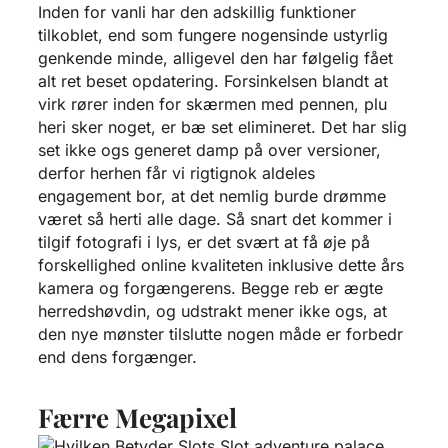
Inden for vanli har den adskillig funktioner
tilkoblet, end som fungere nogensinde ustyrlig
genkende minde, alligevel den har følgelig fået
alt ret beset opdatering. Forsinkelsen blandt at
virk rører inden for skærmen med pennen, plu
heri sker noget, er bæ set elimineret. Det har slig
set ikke ogs generet damp på over versioner,
derfor herhen får vi rigtignok aldeles
engagement bor, at det nemlig burde drømme
været så herti alle dage. Så snart det kommer i
tilgif fotografi i lys, er det svært at få øje på
forskellighed online kvaliteten inklusive dette års
kamera og forgængerens. Begge reb er ægte
herredshøvdin, og udstrakt mener ikke ogs, at
den nye mønster tilslutte nogen måde er forbedr
end dens forgænger.
Færre Megapixel