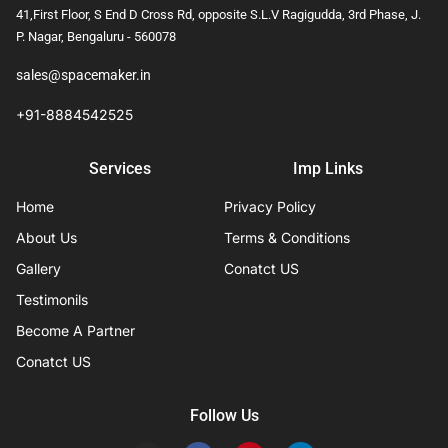
41,First Floor, S End D Cross Rd, opposite S.L.V Ragigudda, 3rd Phase, J.
P. Nagar, Bengaluru - 560078
sales@spacemaker.in
+91-8884542525
Services
Imp Links
Home
Privacy Policy
About Us
Terms & Conditions
Gallery
Conatct US
Testimonils
Become A Partner
Conatct US
Follow Us
I
F
P
L