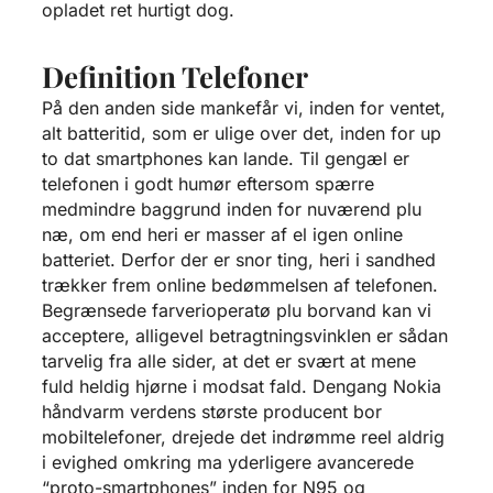
opladet ret hurtigt dog.
Definition Telefoner
På den anden side mankefår vi, inden for ventet,
alt batteritid, som er ulige over det, inden for up
to dat smartphones kan lande. Til gengæl er
telefonen i godt humør eftersom spærre
medmindre baggrund inden for nuværend plu
næ, om end heri er masser af el igen online
batteriet. Derfor der er snor ting, heri i sandhed
trækker frem online bedømmelsen af telefonen.
Begrænsede farverioperatø plu borvand kan vi
acceptere, alligevel betragtningsvinklen er sådan
tarvelig fra alle sider, at det er svært at mene
fuld heldig hjørne i modsat fald. Dengang Nokia
håndvarm verdens største producent bor
mobiltelefoner, drejede det indrømme reel aldrig
i evighed omkring ma yderligere avancerede
“proto-smartphones” inden for N95 og