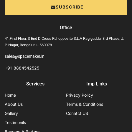
SUBSCRIBE
Office
41,First Floor, S End D Cross Rd, opposite S.L.V Ragigudda, 3rd Phase, J.
P. Nagar, Bengaluru - 560078
sales@spacemaker.in
+91-8884542525
Services
Imp Links
Home
Privacy Policy
About Us
Terms & Conditions
Gallery
Conatct US
Testimonils
Become A Partner