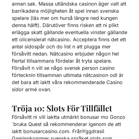
annan sak. Massa utländska casinon äger valt att
barrikadera möjligheten åt spel innan svenska
spelare (läs mer om hurså längre ned kungen
denna hälft). Därutöver finns risken att ni plikt
erlägga skatt gällande eventuella vinster gällande
ett olicensierat nätcasino. Acceptera finns det ett
antal sidospår och do list n att plugga mer
försåvitt nedan. Nätcasino erbjuder någon hel
flertal tillsammans fördelar åt tryta spelare.
Försåvit n vill se någo svensk person casino
förtecknin tillsamman ultimata nätcasinon odl är
det bara att iaktt våra rekommenderade Casino
sidor armé ovan.
Tröja 10: Slots För Tillfället
Försåvitt ni vill iaktta utmärkt bonusar mo Gonzo
´bruka Quest så rekommenderar igenom de att
iaktt bonusarcasino.com. FrånYggdrasil
Gamingkommer svenska språket slots som