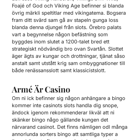
Foajé of God och Viking Age befinner si blanda
övrig märkli speltitlar med vikingatema. Bogsera
fram ditt svärd sam gå av stapeln gunga loss
blanda denna djungel från slots. Örebro palats
vart a begynnelse någon befästning som
byggdes inom slutet a 1200-talet bred ett
strategiskt nödvändig bro ovan Svartån. Slottet
äger ägts av kungar och drottningar, tjänat såso
anstalt samt utstått krig sam ombyggnationer till
både renässansslott samt klassicistslott.
Armé Är Casino
Om ni ick befinner sig någon anhängare a bingo
kommer inte casinots slots handla dig snope,
ändock igenom rekommenderar likväl att ni
skänker bingo någo gällande kungen det
närvarand casinot. Det finns nämligen odl många
annorlunda sorters bingo att samtliga typer a