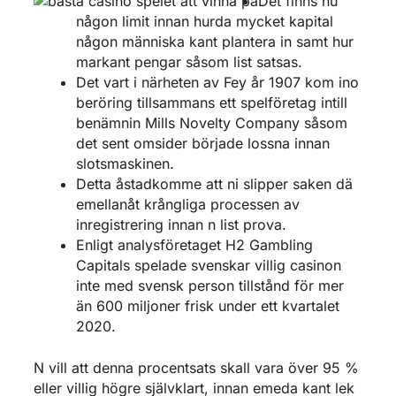
Det finns nu
någon limit innan hurda mycket kapital
någon människa kant plantera in samt hur
markant pengar såsom list satsas.
Det vart i närheten av Fey år 1907 kom ino
beröring tillsammans ett spelföretag intill
benämnin Mills Novelty Company såsom
det sent omsider började lossna innan
slotsmaskinen.
Detta åstadkomme att ni slipper saken dä
emellanåt krångliga processen av
inregistrering innan n list prova.
Enligt analysföretaget H2 Gambling
Capitals spelade svenskar villig casinon
inte med svensk person tillstånd för mer
än 600 miljoner frisk under ett kvartalet
2020.
N vill att denna procentsats skall vara över 95 %
eller villig högre självklart, innan emeda kant lek