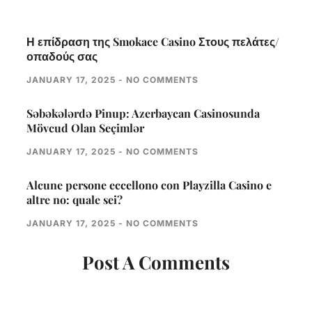
Η επίδραση της Smokace Casino Στους πελάτες/
οπαδούς σας
JANUARY 17, 2025
NO COMMENTS
Səbəkələrdə Pinup: Azerbaycan Casinosunda
Mövcud Olan Seçimlər
JANUARY 17, 2025
NO COMMENTS
Alcune persone eccellono con Playzilla Casino e
altre no: quale sei?
JANUARY 17, 2025
NO COMMENTS
Post A Comments