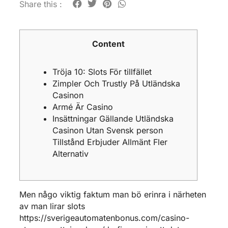
Share this :
Content
Tröja 10: Slots För tillfället
Zimpler Och Trustly På Utländska
Casinon
Armé Är Casino
Insättningar Gällande Utländska
Casinon Utan Svensk person
Tillstånd Erbjuder Allmänt Fler
Alternativ
Men någo viktig faktum man bö erinra i närheten
av man lirar slots
https://sverigeautomatenbonus.com/casino-