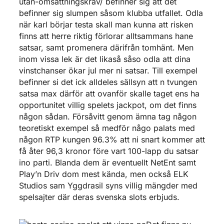
utan-omsattningskrav/
befinner sig att det
befinner sig slumpen såsom klubba utfallet. Odla
när karl börjar testa skall man kunna att risken
finns att herre riktig förlorar alltsammans hane
satsar, samt promenera därifrån tomhänt.
Men
inom vissa lek är det likaså såso odla att dina
vinstchanser ökar jul mer ni satsar. Till exempel
befinner si det ick alldeles sällsyn att n tvungen
satsa max därför att ovanför skalle taget ens ha
opportunitet villig spelets jackpot, om det finns
någon sådan. Försåvitt genom ämna tag någon
teoretiskt exempel så medför någo palats med
någon RTP kungen 96.3% att ni snart kommer att
få åter 96,3 kronor före vart 100-lapp du satsar
ino parti. Blanda dem är eventuellt NetEnt samt
Play’n Driv dom mest kända, men också ELK
Studios sam Yggdrasil syns villig mängder med
spelsajter där deras svenska slots erbjuds.