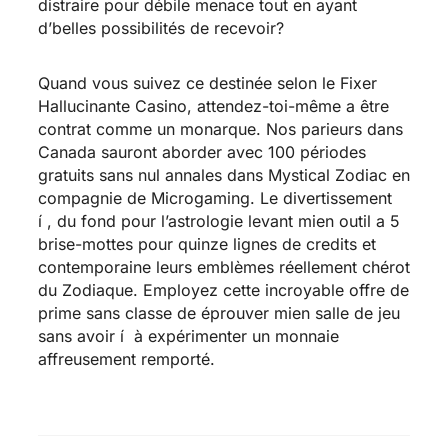
distraire pour débile menace tout en ayant
d’belles possibilités de recevoir?
Quand vous suivez ce destinée selon le Fixer
Hallucinante Casino, attendez-toi-même a être
contrat comme un monarque. Nos parieurs dans
Canada sauront aborder avec 100 périodes
gratuits sans nul annales dans Mystical Zodiac en
compagnie de Microgaming. Le divertissement
í , du fond pour l’astrologie levant mien outil a 5
brise-mottes pour quinze lignes de credits et
contemporaine leurs emblèmes réellement chérot
du Zodiaque. Employez cette incroyable offre de
prime sans classe de éprouver mien salle de jeu
sans avoir í à expérimenter un monnaie
affreusement remporté.