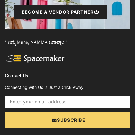
BECOME A VENDOR PARTNER
" ನಿಮ್ಮ Mane, NAMMA ಜವಾಬ್ದಾರಿ "
Contact Us
Connecting with Us is Just a Click Away!
Email
SUBSCRIBE