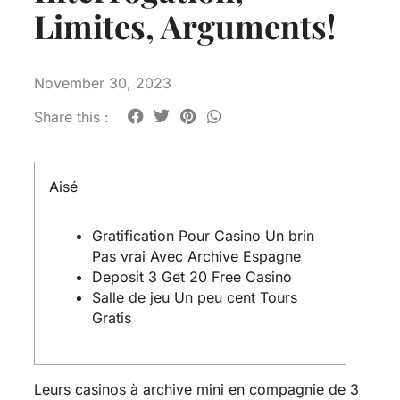
Limites, Arguments!
November 30, 2023
Share this :
Aisé
Gratification Pour Casino Un brin
Pas vrai Avec Archive Espagne
Deposit 3 Get 20 Free Casino
Salle de jeu Un peu cent Tours
Gratis
Leurs casinos à archive mini en compagnie de 3