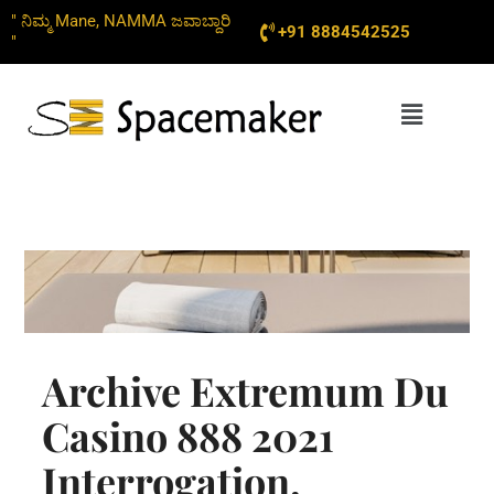
Skip
" ನಿಮ್ಮ Mane, NAMMA ಜವಾಬ್ದಾರಿ
+91 8884542525
to
"
content
Menu
Archive Extremum Du
Casino 888 2021
Interrogation,