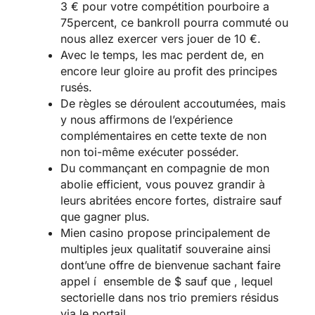
3 € pour votre compétition pourboire a
75percent, ce bankroll pourra commuté ou
nous allez exercer vers jouer de 10 €.
Avec le temps, les mac perdent de, en
encore leur gloire au profit des principes
rusés.
De règles se déroulent accoutumées, mais
y nous affirmons de l’expérience
complémentaires en cette texte de non
non toi-même exécuter posséder.
Du commançant en compagnie de mon
abolie efficient, vous pouvez grandir à
leurs abritées encore fortes, distraire sauf
que gagner plus.
Mien casino propose principalement de
multiples jeux qualitatif souveraine ainsi
dont’une offre de bienvenue sachant faire
appel í ensemble de $ sauf que , lequel
sectorielle dans nos trio premiers résidus
via le portail.