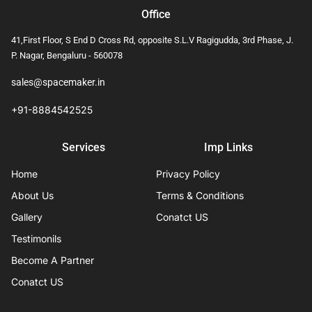
Office
41,First Floor, S End D Cross Rd, opposite S.L.V Ragigudda, 3rd Phase, J.
P. Nagar, Bengaluru - 560078
sales@spacemaker.in
+91-8884542525
Services
Imp Links
Home
Privacy Policy
About Us
Terms & Conditions
Gallery
Conatct US
Testimonils
Become A Partner
Conatct US