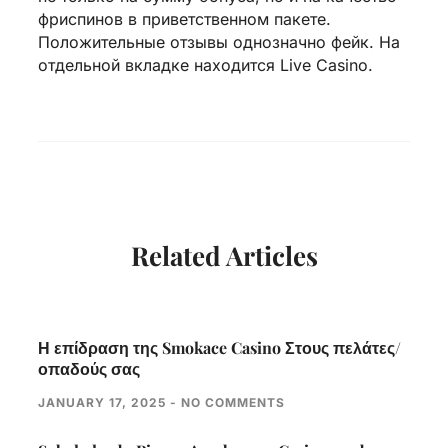
фриспинов в приветственном пакете.
Положительные отзывы однозначно фейк. На
отдельной вкладке находится Live Casino.
Related Articles
Η επίδραση της Smokace Casino Στους πελάτες/
οπαδούς σας
JANUARY 17, 2025
NO COMMENTS