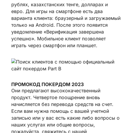
рублях, казахстанских тенге, долларах и
евро. Для игры на смартфоне есть два
варианта клиента: браузерный и загружаемый
только на Android. После этого появится
уведомление «Верификация завершена
успешно». Мобильное клиент позволяет
играть через смартфон или планшет.
ПРОМОКОД ПОКЕРДОМ 2023
Они предлагают высококачественный
продукт. Четвертое поощрение вновь
начисляется без перевода средств на счет.
Если вам нужна помощь с вашей учетной
записью или у вас есть какие либо вопросы о
наших услугах или общие вопросы,
пожалуйста, свяжитесь с нашей