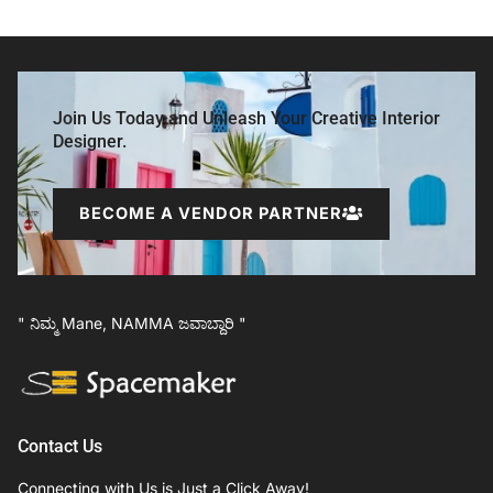
Join Us Today and Unleash Your Creative Interior
Designer.
BECOME A VENDOR PARTNER
" ನಿಮ್ಮ Mane, NAMMA ಜವಾಬ್ದಾರಿ "
Contact Us
Connecting with Us is Just a Click Away!