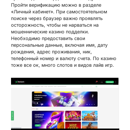
Пройти верификацию можно в разделе
«Личный кабинет». При самостоятельном
поиске через браузер важно проявлять
осторожность, чтобы не нарваться на
мошеннические казино подделки.
Необходимо предоставить свои
персональные данные, включая имя, дату
рождения, адрес проживания, ник,
телефонный номер и валюту счета. По казино
тоже все ок, много слотов и видов лайв игр.