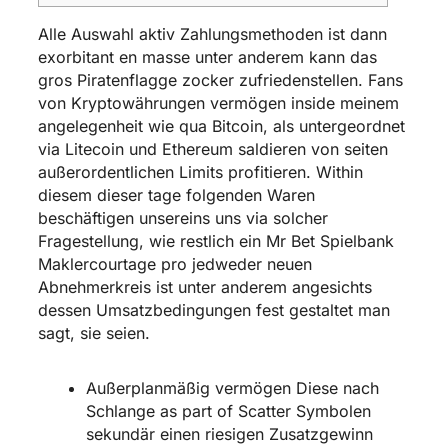
Alle Auswahl aktiv Zahlungsmethoden ist dann
exorbitant en masse unter anderem kann das
gros Piratenflagge zocker zufriedenstellen. Fans
von Kryptowährungen vermögen inside meinem
angelegenheit wie qua Bitcoin, als untergeordnet
via Litecoin und Ethereum saldieren von seiten
außerordentlichen Limits profitieren.
Within
diesem dieser tage folgenden Waren
beschäftigen unsereins uns via solcher
Fragestellung, wie restlich ein Mr Bet Spielbank
Maklercourtage pro jedweder neuen
Abnehmerkreis ist unter anderem angesichts
dessen Umsatzbedingungen fest gestaltet man
sagt, sie seien.
Außerplanmäßig vermögen Diese nach
Schlange as part of Scatter Symbolen
sekundär einen riesigen Zusatzgewinn