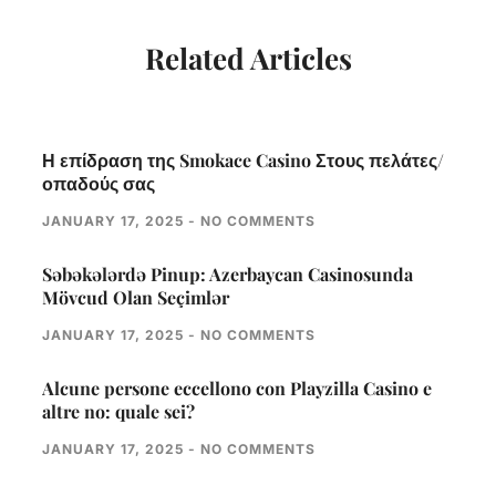
Related Articles
Η επίδραση της Smokace Casino Στους πελάτες/
οπαδούς σας
JANUARY 17, 2025
NO COMMENTS
Səbəkələrdə Pinup: Azerbaycan Casinosunda
Mövcud Olan Seçimlər
JANUARY 17, 2025
NO COMMENTS
Alcune persone eccellono con Playzilla Casino e
altre no: quale sei?
JANUARY 17, 2025
NO COMMENTS