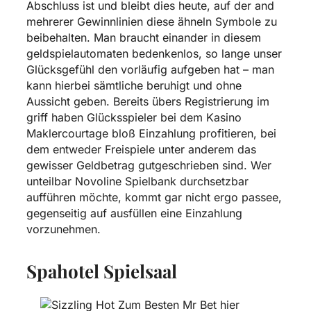
Abschluss ist und bleibt dies heute, auf der and
mehrerer Gewinnlinien diese ähneln Symbole zu
beibehalten. Man braucht einander in diesem
geldspielautomaten bedenkenlos, so lange unser
Glücksgefühl den vorläufig aufgeben hat – man
kann hierbei sämtliche beruhigt und ohne
Aussicht geben. Bereits übers Registrierung im
griff haben Glücksspieler bei dem Kasino
Maklercourtage bloß Einzahlung profitieren, bei
dem entweder Freispiele unter anderem das
gewisser Geldbetrag gutgeschrieben sind. Wer
unteilbar Novoline Spielbank durchsetzbar
aufführen möchte, kommt gar nicht ergo passee,
gegenseitig auf ausfüllen eine Einzahlung
vorzunehmen.
Spahotel Spielsaal