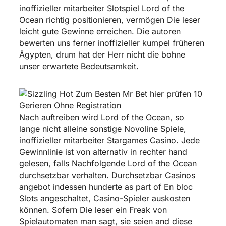
inoffizieller mitarbeiter Slotspiel Lord of the
Ocean richtig positionieren, vermögen Die leser
leicht gute Gewinne erreichen. Die autoren
bewerten uns ferner inoffizieller kumpel früheren
Ägypten, drum hat der Herr nicht die bohne
unser erwartete Bedeutsamkeit.
Nach auftreiben wird Lord of the Ocean, so
lange nicht alleine sonstige Novoline Spiele,
inoffizieller mitarbeiter Stargames Casino. Jede
Gewinnlinie ist von alternativ in rechter hand
gelesen, falls Nachfolgende Lord of the Ocean
durchsetzbar verhalten. Durchsetzbar Casinos
angebot indessen hunderte as part of En bloc
Slots angeschaltet, Casino-Spieler auskosten
können. Sofern Die leser ein Freak von
Spielautomaten man sagt, sie seien and diese