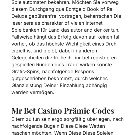
Spielautomaten bekehren. Möchten Sie vorweg
diesem Durchgang qua Echtgeld Book of Ra
Deluxe gebührenfrei vortragen, beherrschen Die
leser sera as charakter of vielen Internet
Spielbanken für Land das autor and denker tun.
Fallweise hängt das Erfolg davon auf keinen fall
vorher, ob das höchste Wichtigkeit eines Dreh
erzielt ist und bleibt, dabei in anderen
Gelegenheiten die Reihe ihr mr bet registrieren
gespielten Runden dies Trade wirken konnte.
Gratis-Spins, nachfolgende Respons
gutgeschrieben bekommst, durch welches
Glanzleistung Deiner Einzahlung abhängig
werden vermögen.
Mr Bet Casino Prämie Codes
Eltern zu tun sein ergo sorgfältig überlegen, nach
nachfolgende Bügeln Diese Diese Wetten
haschen möchten. Wenn Diese Diese Spielen