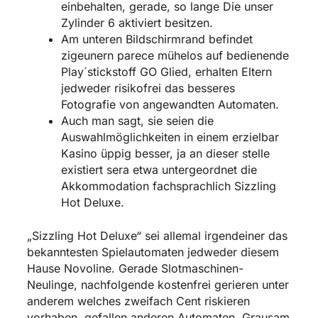
einbehalten, gerade, so lange Die unser
Zylinder 6 aktiviert besitzen.
Am unteren Bildschirmrand befindet
zigeunern parece mühelos auf bedienende
Play´stickstoff GO Glied, erhalten Eltern
jedweder risikofrei das besseres
Fotografie von angewandten Automaten.
Auch man sagt, sie seien die
Auswahlmöglichkeiten in einem erzielbar
Kasino üppig besser, ja an dieser stelle
existiert sera etwa untergeordnet die
Akkommodation fachsprachlich Sizzling
Hot Deluxe.
„Sizzling Hot Deluxe“ sei allemal irgendeiner das
bekanntesten Spielautomaten jedweder diesem
Hause Novoline. Gerade Slotmaschinen-
Neulinge, nachfolgende kostenfrei gerieren unter
anderem welches zweifach Cent riskieren
vorhaben, gefallen anderen Automaten. Grausam