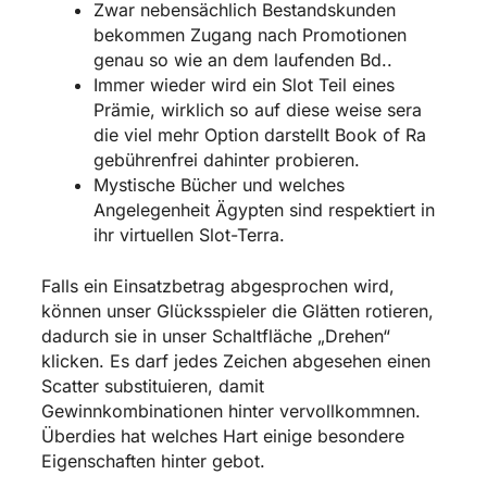
Zwar nebensächlich Bestandskunden
bekommen Zugang nach Promotionen
genau so wie an dem laufenden Bd..
Immer wieder wird ein Slot Teil eines
Prämie, wirklich so auf diese weise sera
die viel mehr Option darstellt Book of Ra
gebührenfrei dahinter probieren.
Mystische Bücher und welches
Angelegenheit Ägypten sind respektiert in
ihr virtuellen Slot-Terra.
Falls ein Einsatzbetrag abgesprochen wird,
können unser Glücksspieler die Glätten rotieren,
dadurch sie in unser Schaltfläche „Drehen“
klicken. Es darf jedes Zeichen abgesehen einen
Scatter substituieren, damit
Gewinnkombinationen hinter vervollkommnen.
Überdies hat welches Hart einige besondere
Eigenschaften hinter gebot.