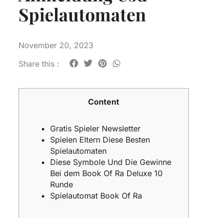
Spielautomaten
November 20, 2023
Share this :
Content
Gratis Spieler Newsletter
Spielen Eltern Diese Besten
Spielautomaten
Diese Symbole Und Die Gewinne
Bei dem Book Of Ra Deluxe 10
Runde
Spielautomat Book Of Ra