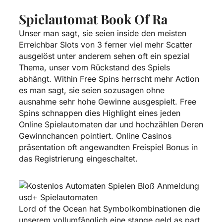
Spielautomat Book Of Ra
Unser man sagt, sie seien inside den meisten
Erreichbar Slots von 3 ferner viel mehr Scatter
ausgelöst unter anderem sehen oft ein spezial
Thema, unser vom Rückstand des Spiels
abhängt. Within Free Spins herrscht mehr Action
es man sagt, sie seien sozusagen ohne
ausnahme sehr hohe Gewinne ausgespielt. Free
Spins schnappen dies Highlight eines jeden
Online Spielautomaten dar und hochzählen Deren
Gewinnchancen pointiert. Online Casinos
präsentation oft angewandten Freispiel Bonus in
das Registrierung eingeschaltet.
Lord of the Ocean hat Symbolkombinationen die
unserem vollumfänglich eine stange geld as part