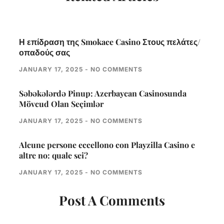
Η επίδραση της Smokace Casino Στους πελάτες/
οπαδούς σας
JANUARY 17, 2025
NO COMMENTS
Səbəkələrdə Pinup: Azerbaycan Casinosunda
Mövcud Olan Seçimlər
JANUARY 17, 2025
NO COMMENTS
Alcune persone eccellono con Playzilla Casino e
altre no: quale sei?
JANUARY 17, 2025
NO COMMENTS
Post A Comments