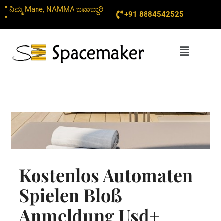
Skip
" ನಿಮ್ಮ Mane, NAMMA ಜವಾಬ್ದಾರಿ
+91 8884542525
to
"
content
Menu
Kostenlos Automaten
Spielen Bloß
Anmeldung Usd+