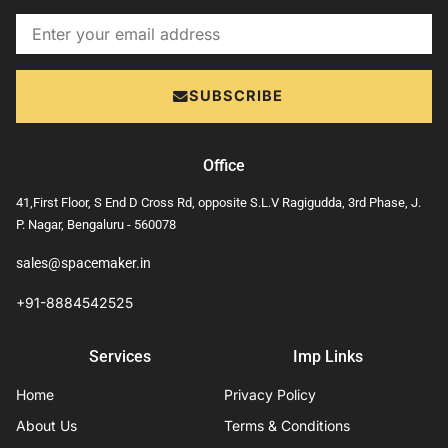
Email
SUBSCRIBE
Office
41,First Floor, S End D Cross Rd, opposite S.L.V Ragigudda, 3rd Phase, J.
P. Nagar, Bengaluru - 560078
sales@spacemaker.in
+91-8884542525
Services
Imp Links
Home
Privacy Policy
About Us
Terms & Conditions