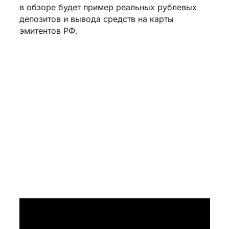
в обзоре будет пример реальных рублевых
депозитов и вывода средств на карты
эмитентов РФ.