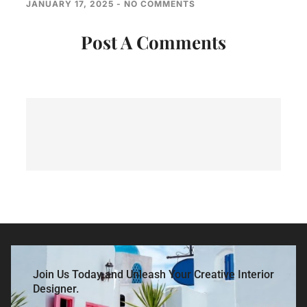
JANUARY 17, 2025
NO COMMENTS
Post A Comments
Join Us Today and Unleash Your Creative Interior
Designer.