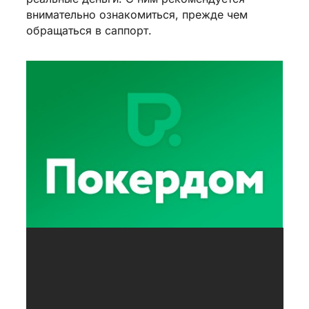
внимательно ознакомиться, прежде чем
обращаться в саппорт.