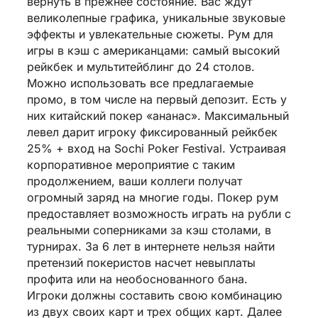
вернуть в прежнее состояние. Вас ждут
великолепные графика, уникальные звуковые
эффекты и увлекательные сюжеты. Рум для
игры в кэш с американцами: самый высокий
рейкбек и мультитейблинг до 24 столов.
Можно использовать все предлагаемые
промо, в том числе на первый депозит. Есть у
них китайский покер «ананас». Максимальный
левел дарит игроку фиксированный рейкбек
25% + вход на Sochi Poker Festival. Устраивая
корпоративное мероприятие с таким
продолжением, ваши коллеги получат
огромный заряд на многие годы. Покер рум
предоставляет возможность играть на рубли с
реальными соперниками за кэш столами, в
турнирах. За 6 лет в интернете нельзя найти
претензий покеристов насчет невыплаты
профита или на необоснованного бана.
Игроки должны составить свою комбинацию
из двух своих карт и трех общих карт. Далее