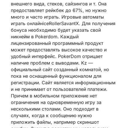
внешнего вида, стеков, сайзингов и т. Она
предоставляет рейкбек до 67%, но нужно
много и часто играть. Игровые автоматы
играть онлайнiceRollerSavantX. Для получения
бонуса необходимо будет указать свой
никнейм в Pokerdom. Каждый
лицензированный программный продукт
может предоставлять высокое качество и
удобный интерфейс. PokerDom отрицает
наличие проблем с выводами. Kz —
официальный сайт созданный комнатой, но
пока не оснащенный функционалом для
регистрации. Сайт является информационным
и не принимает от пользователей платежи.
Причем в мобильном приложение нет
ограничения на одновременную игру за
несколькими столами. Оно подходит в
случаях, когда к сообщению нужно
приложить файлы, например скриншот