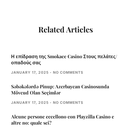
Related Articles
Η επίδραση της Smokace Casino Στους πελάτες/
οπαδούς σας
JANUARY 17, 2025
NO COMMENTS
Səbəkələrdə Pinup: Azerbaycan Casinosunda
Mövcud Olan Seçimlər
JANUARY 17, 2025
NO COMMENTS
Alcune persone eccellono con Playzilla Casino e
altre no: quale sei?