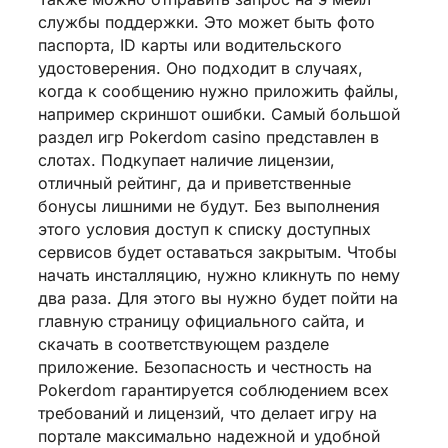
службы поддержки. Это может быть фото
паспорта, ID карты или водительского
удостоверения. Оно подходит в случаях,
когда к сообщению нужно приложить файлы,
например скриншот ошибки. Самый большой
раздел игр Pokerdom casino представлен в
слотах. Подкупает наличие лицензии,
отличный рейтинг, да и приветственные
бонусы лишними не будут. Без выполнения
этого условия доступ к списку доступных
сервисов будет оставаться закрытым. Чтобы
начать инсталляцию, нужно кликнуть по нему
два раза. Для этого вы нужно будет пойти на
главную страницу официального сайта, и
скачать в соответствующем разделе
приложение. Безопасность и честность на
Pokerdom гарантируется соблюдением всех
требований и лицензий, что делает игру на
портале максимально надежной и удобной