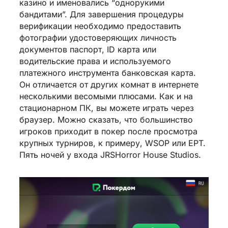
казино и именовались “однорукими
бандитами”. Для завершения процедуры
верификации необходимо предоставить
фотографии удостоверяющих личность
документов паспорт, ID карта или
водительские права и используемого
платежного инструмента банковская карта.
Он отличается от других комнат в интернете
несколькими весомыми плюсами. Как и на
стационарном ПК, вы можете играть через
браузер. Можно сказать, что большинство
игроков приходит в покер после просмотра
крупных турниров, к примеру, WSOP или EPT.
Пять ночей у входа JRSHorror House Studios.