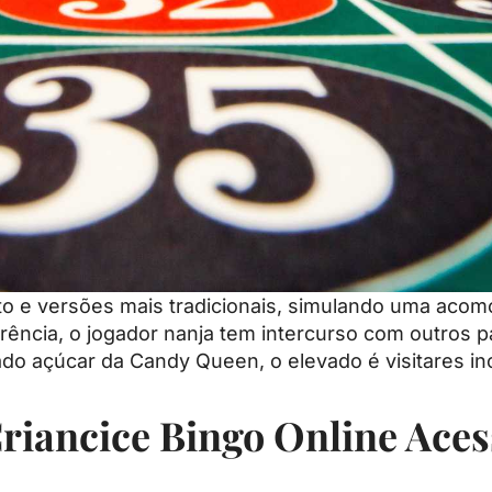
ito e versões mais tradicionais, simulando uma acom
ência, o jogador nanja tem intercurso com outros pa
eado açúcar da Candy Queen, o elevado é visitares i
riancice Bingo Online Aces