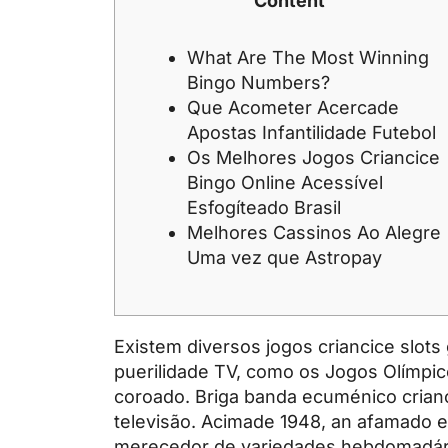
Content
What Are The Most Winning
Bingo Numbers?
Que Acometer Acercade
Apostas Infantilidade Futebol
Os Melhores Jogos Criancice
Bingo Online Acessível
Esfogíteado Brasil
Melhores Cassinos Ao Alegre
Uma vez que Astropay
Existem diversos jogos criancice slot
puerilidade TV, como os Jogos Olímpic
coroado. Briga banda ecuménico crian
televisão.
Acimade 1948, an afamado ef
merecedor de variedades hebdomadári