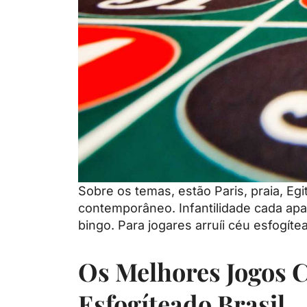
Sobre os temas, estão Paris, praia, Eg
contemporâneo. Infantilidade cada apar
bingo. Para jogares arruíi céu esfogít
Os Melhores Jogos C
Esfogíteado Brasil