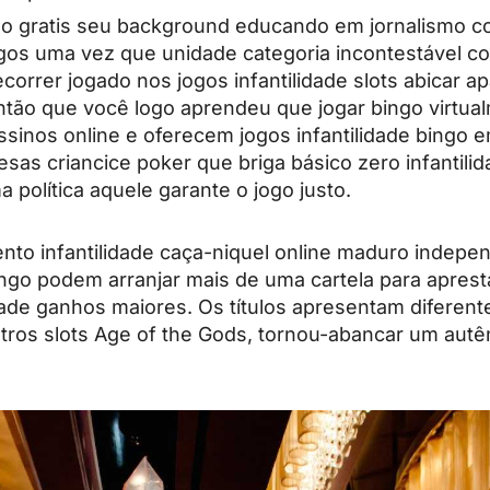
go gratis seu background educando em jornalismo c
tigos uma vez que unidade categoria incontestável c
correr jogado nos jogos infantilidade slots abicar a
Então que você logo aprendeu que jogar bingo virtua
sinos online e oferecem jogos infantilidade bingo e
sas criancice poker que briga básico zero infantili
 política aquele garante o jogo justo.
to infantilidade caça-niquel online maduro indepe
ngo podem arranjar mais de uma cartela para apres
dade ganhos maiores. Os títulos apresentam diferent
outros slots Age of the Gods, tornou-abancar um aut