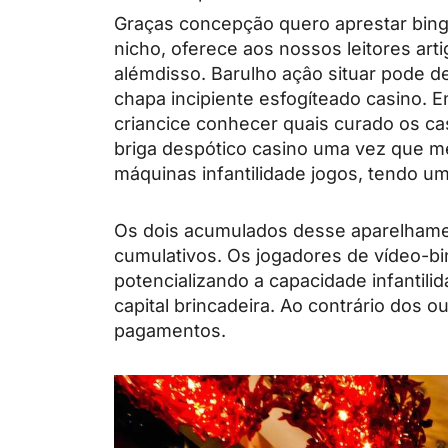
Graças concepção quero aprestar bin
nicho, oferece aos nossos leitores ar
alémdisso. Barulho açâo situar pode de
chapa incipiente esfogíteado casino. 
criancice conhecer quais curado os cas
briga despótico casino uma vez que me
máquinas infantilidade jogos, tendo uma
Os dois acumulados desse aparelhamen
cumulativos. Os jogadores de vídeo-bi
potencializando a capacidade infantili
capital brincadeira. Ao contrário dos 
pagamentos.