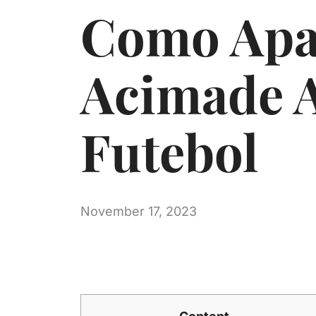
Como Apa
Acimade A
Futebol
November 17, 2023