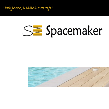
Skip
" ನಿಮ್ಮ Mane, NAMMA ಜವಾಬ್ದಾರಿ "
to
content