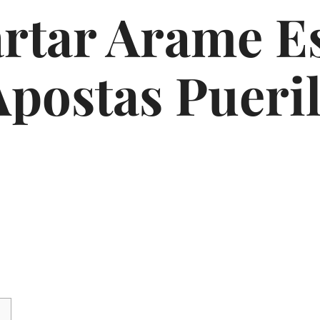
rtar Arame E
postas Pueri