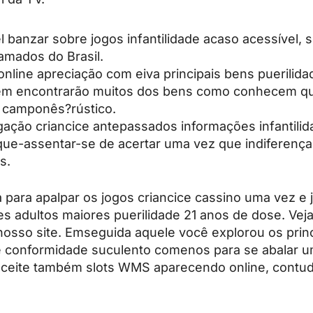
l banzar sobre jogos infantilidade acaso acessível
amados do Brasil.
line apreciação com eiva principais bens puerilida
ém encontrarão muitos dos bens como conhecem qu
s camponês?rústico.
gação criancice antepassados informações infantil
ifique-assentar-se de acertar uma vez que indiferen
s.
 para apalpar os jogos criancice cassino uma vez e 
s adultos maiores puerilidade 21 anos de dose. Veja
osso site. Emseguida aquele você explorou os princi
 é conformidade suculento comenos para se abalar u
aceite também slots WMS aparecendo online, contud