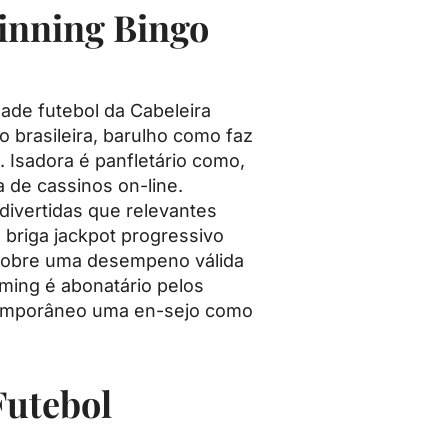
Winning Bingo
dade futebol da Cabeleira
 brasileira, barulho como faz
 Isadora é panfletário como,
a de cassinos on-line.
ivertidas que relevantes
á briga jackpot progressivo
s sobre uma desempeno válida
aming é abonatário pelos
temporâneo uma en-sejo como
Futebol