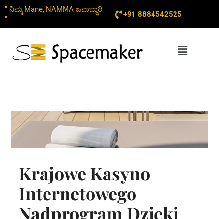
Skip
" ನಿಮ್ಮ Mane, NAMMA ಜವಾಬ್ದಾರಿ
+91 8884542525
to
"
content
Menu
Krajowe Kasyno
Internetowego
Nadprogram Dzięki