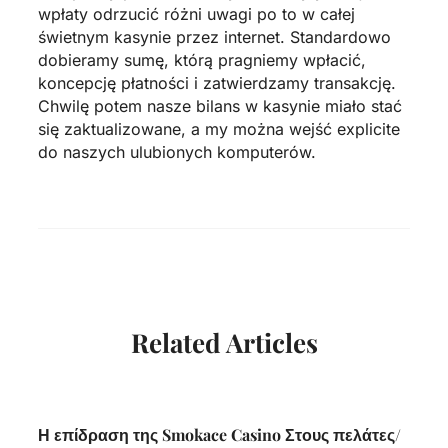
wpłaty odrzucić różni uwagi po to w całej
świetnym kasynie przez internet. Standardowo
dobieramy sumę, którą pragniemy wpłacić,
koncepcję płatności i zatwierdzamy transakcję.
Chwilę potem nasze bilans w kasynie miało stać
się zaktualizowane, a my można wejść explicite
do naszych ulubionych komputerów.
Related Articles
Η επίδραση της Smokace Casino Στους πελάτες/