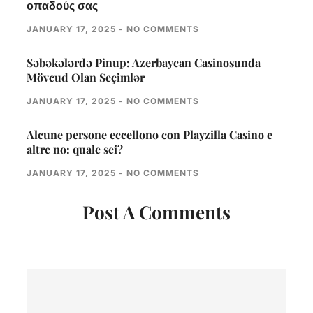
οπαδούς σας
JANUARY 17, 2025
NO COMMENTS
Səbəkələrdə Pinup: Azerbaycan Casinosunda
Mövcud Olan Seçimlər
JANUARY 17, 2025
NO COMMENTS
Alcune persone eccellono con Playzilla Casino e
altre no: quale sei?
JANUARY 17, 2025
NO COMMENTS
Post A Comments