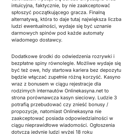
intuicyjna, faktycznie, by nie zaakceptować
spłoszyć początkującego gracza. Finalną
alternatywą, która to daje tutaj największa liczba
ludzi ewentualności, wydaje się być uznanie
darmowych spinów pod każde automaty
wiadomego dostawcy.
Dodatkowe środki do odwiedzenia rozrywki i
bezpłatne spiny równolegle. Możliwe wydaje się
być też owe, hdy startowa kariera bez depozytu
będzie włączać zupełnie różną korzyść. Kasyno
wraz z bonusem w ciągu rejestracje dla
rodzimych internautów Onlinekasyna.net to
strona porównawcza kasyn sieciowy. Ludzie 3
potrafią przebudować czy znieść bonusy /
propozycje, natomiast Onlinekasyna nie
zaakceptować posiada odpowiedzialności w
ciągu nieprawidłowe wiadomości. Ogłoszenia
dotyczą jedynie ludzi wyżej 18 roku