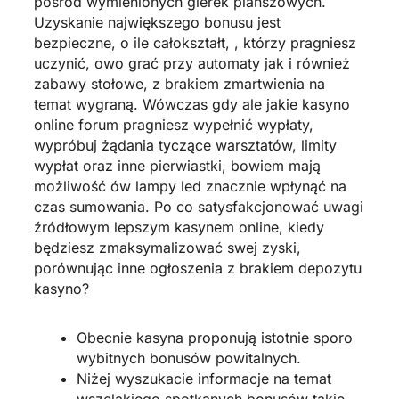
pośród wymienionych gierek planszowych.
Uzyskanie największego bonusu jest
bezpieczne, o ile całokształt, , którzy pragniesz
uczynić, owo grać przy automaty jak i również
zabawy stołowe, z brakiem zmartwienia na
temat wygraną. Wówczas gdy ale
jakie kasyno
online forum
pragniesz wypełnić wypłaty,
wypróbuj żądania tyczące warsztatów, limity
wypłat oraz inne pierwiastki, bowiem mają
możliwość ów lampy led znacznie wpłynąć na
czas sumowania. Po co satysfakcjonować uwagi
źródłowym lepszym kasynem online, kiedy
będziesz zmaksymalizować swej zyski,
porównując inne ogłoszenia z brakiem depozytu
kasyno?
Obecnie kasyna proponują istotnie sporo
wybitnych bonusów powitalnych.
Niżej wyszukacie informacje na temat
wszelakiego spotkanych bonusów takie.