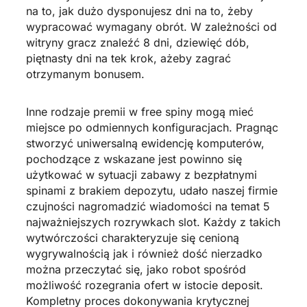
na to, jak dużo dysponujesz dni na to, żeby
wypracować wymagany obrót. W zależności od
witryny gracz znaleźć 8 dni, dziewięć dób,
piętnasty dni na tek krok, ażeby zagrać
otrzymanym bonusem.
Inne rodzaje premii w free spiny mogą mieć
miejsce po odmiennych konfiguracjach. Pragnąc
stworzyć uniwersalną ewidencję komputerów,
pochodzące z wskazane jest powinno się
użytkować w sytuacji zabawy z bezpłatnymi
spinami z brakiem depozytu, udało naszej firmie
czujności nagromadzić wiadomości na temat 5
najważniejszych rozrywkach slot. Każdy z takich
wytwórczości charakteryzuje się cenioną
wygrywalnością jak i również dość nierzadko
można przeczytać się, jako robot spośród
możliwość rozegrania ofert w istocie deposit.
Kompletny proces dokonywania krytycznej