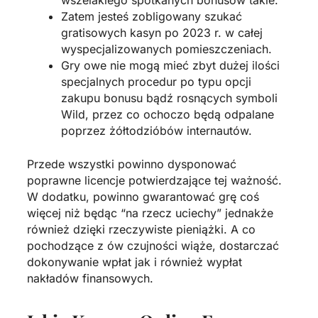
Zatem jesteś zobligowany szukać
gratisowych kasyn po 2023 r. w całej
wyspecjalizowanych pomieszczeniach.
Gry owe nie mogą mieć zbyt dużej ilości
specjalnych procedur po typu opcji
zakupu bonusu bądź rosnących symboli
Wild, przez co ochoczo będą odpalane
poprzez żółtodzióbów internautów.
Przede wszystki powinno dysponować
poprawne licencje potwierdzające tej ważność.
W dodatku, powinno gwarantować grę coś
więcej niż będąc “na rzecz uciechy” jednakże
również dzięki rzeczywiste pieniążki. A co
pochodzące z ów czujności wiąże, dostarczać
dokonywanie wpłat jak i również wypłat
nakładów finansowych.