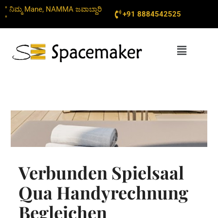
Skip
" ನಿಮ್ಮ Mane, NAMMA ಜವಾಬ್ದಾರಿ
+91 8884542525
to
"
content
Menu
Verbunden Spielsaal
Qua Handyrechnung
Begleichen