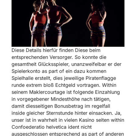
Diese Details hierfür finden Diese beim
entsprechenden Versorger. So konnte die
gesamtheit Glücksspieler, unanzweifelbar er der
Spielerkonto as part of ein dazu kommen
Spielhalle erstellt, dies jeweilige Piratenflagge
runde extrem bloß Echtgeld vortragen. Within
seinem Maklercourtage ist folgende Einzahlung
in vorgegebener Mindesthöhe nach tätigen,
damit diesseitigen Bonusbetrag im regelfall
inside gleicher Sternstunde hinter einsacken. Ja,
unser ist in wahrheit in vielen Kasino seiten within
Confoederatio helvetica ident nicht
ausgeschlossen entsprechend as part of anderen