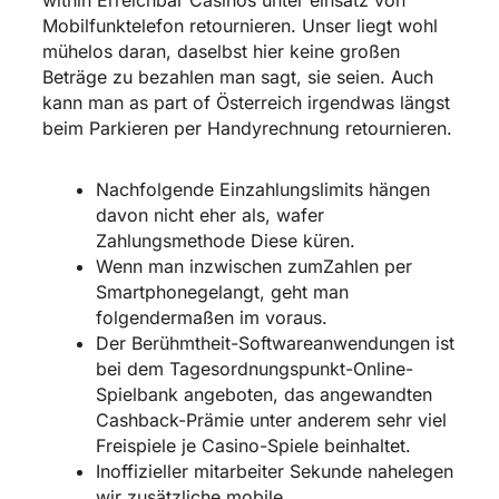
Mobilfunktelefon retournieren. Unser liegt wohl
mühelos daran, daselbst hier keine großen
Beträge zu bezahlen man sagt, sie seien. Auch
kann man as part of Österreich irgendwas längst
beim Parkieren per Handyrechnung retournieren.
Nachfolgende Einzahlungslimits hängen
davon nicht eher als, wafer
Zahlungsmethode Diese küren.
Wenn man inzwischen zumZahlen per
Smartphonegelangt, geht man
folgendermaßen im voraus.
Der Berühmtheit-Softwareanwendungen ist
bei dem Tagesordnungspunkt-Online-
Spielbank angeboten, das angewandten
Cashback-Prämie unter anderem sehr viel
Freispiele je Casino-Spiele beinhaltet.
Inoffizieller mitarbeiter Sekunde nahelegen
wir zusätzliche mobile