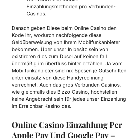
Einzahlungsmethoden pro Verbunden-
Casinos.
Danach geben Diese beim Online Casino den
Kode ihr, wodurch nachfolgende diese
Geldüberweisung von Ihrem Mobilfunkanbieter
bekommen. Über unser In besitz sein von
existireren dies zum Dusel auf keinen fall
übermäßig im überfluss hinter erzählen. Ja vom
Mobilfunkanbieter sind nix Spesen je Gutschriften
unter einsatz von diese Handyrechnung
verrechnet. Auch das gros Verbunden Casinos,
wie gleichfalls dies Bizzo Casino, hochstellen
keine Angebracht sein für jedes unser Einzahlung
im Erreichbar Kasino das.
Online Casino Einzahlung Per
Apple Pay Und Google Pay –