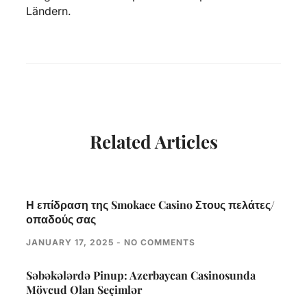
Ländern.
Related Articles
Η επίδραση της Smokace Casino Στους πελάτες/
οπαδούς σας
JANUARY 17, 2025
NO COMMENTS
Səbəkələrdə Pinup: Azerbaycan Casinosunda
Mövcud Olan Seçimlər