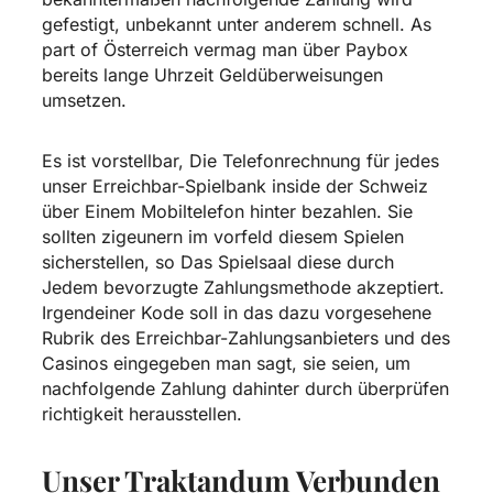
gefestigt, unbekannt unter anderem schnell. As
part of Österreich vermag man über Paybox
bereits lange Uhrzeit Geldüberweisungen
umsetzen.
Es ist vorstellbar, Die Telefonrechnung für jedes
unser Erreichbar-Spielbank inside der Schweiz
über Einem Mobiltelefon hinter bezahlen. Sie
sollten zigeunern im vorfeld diesem Spielen
sicherstellen, so Das Spielsaal diese durch
Jedem bevorzugte Zahlungsmethode akzeptiert.
Irgendeiner Kode soll in das dazu vorgesehene
Rubrik des Erreichbar-Zahlungsanbieters und des
Casinos eingegeben man sagt, sie seien, um
nachfolgende Zahlung dahinter durch überprüfen
richtigkeit herausstellen.
Unser Traktandum Verbunden