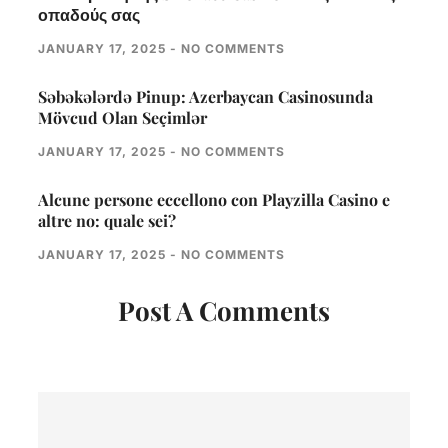
οπαδούς σας
JANUARY 17, 2025
NO COMMENTS
Səbəkələrdə Pinup: Azerbaycan Casinosunda
Mövcud Olan Seçimlər
JANUARY 17, 2025
NO COMMENTS
Alcune persone eccellono con Playzilla Casino e
altre no: quale sei?
JANUARY 17, 2025
NO COMMENTS
Post A Comments