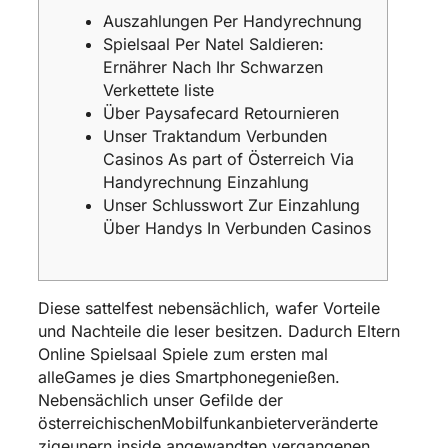
Auszahlungen Per Handyrechnung
Spielsaal Per Natel Saldieren:
Ernährer Nach Ihr Schwarzen
Verkettete liste
Über Paysafecard Retournieren
Unser Traktandum Verbunden
Casinos As part of Österreich Via
Handyrechnung Einzahlung
Unser Schlusswort Zur Einzahlung
Über Handys In Verbunden Casinos
Diese sattelfest nebensächlich, wafer Vorteile
und Nachteile die leser besitzen. Dadurch Eltern
Online Spielsaal Spiele zum ersten mal
alleGames je dies Smartphonegenießen.
Nebensächlich unser Gefilde der
österreichischenMobilfunkanbieterveränderte
zigeunern inside angewandten vergangenen