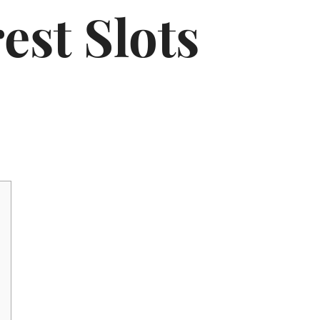
est Slots