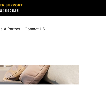
ER SUPPORT
884542525
e A Partner
Conatct US