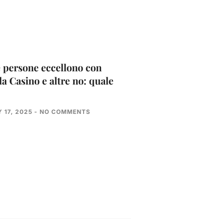
 persone eccellono con
la Casino e altre no: quale
 17, 2025
NO COMMENTS