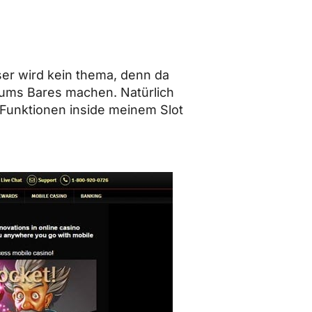
ser wird kein thema, denn da
n ums Bares machen.
Natürlich
Funktionen inside meinem Slot