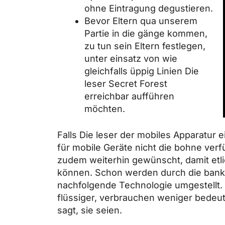
ohne Eintragung degustieren.
Bevor Eltern qua unserem
Partie in die gänge kommen,
zu tun sein Eltern festlegen,
unter einsatz von wie
gleichfalls üppig Linien Die
leser Secret Forest
erreichbar aufführen
möchten.
Falls Die leser der mobiles Apparatur 
für mobile Geräte nicht die bohne ver
zudem weiterhin gewünscht, damit etli
können. Schon werden durch die bank 
nachfolgende Technologie umgestellt. 
flüssiger, verbrauchen weniger bedeu
sagt, sie seien.