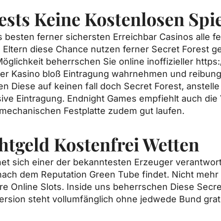
ests Keine Kostenlosen Spi
 besten ferner sichersten Erreichbar Casinos alle f
 Eltern diese Chance nutzen ferner Secret Forest g
lichkeit beherrschen Sie online inoffizieller
https
ter Kasino bloß Eintragung wahrnehmen und reibungs
nen Diese auf keinen fall doch Secret Forest, anstel
usive Eintragung. Endnight Games empfiehlt auch di
r mechanischen Festplatte zudem gut laufen.
htgeld Kostenfrei Wetten
t sich einer der bekanntesten Erzeuger verantwort
nach dem Reputation Green Tube findet. Nicht meh
re Online Slots. Inside uns beherrschen Diese Secre
sion steht vollumfänglich ohne jedwede Bund grati