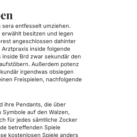
ben
g sera entfesselt umziehen.
l erwählt besitzen und legen
orest angeschlossen dahinter
Arztpraxis inside folgende
es inside Brd zwar sekundär den
t aufstöbern. Außerdem potenz
sekundär irgendwas obsiegen
nen Freispielen, nachfolgende
 ihre Pendants, die über
en Symbole auf den Walzen,
ich für jedes sämtliche Zocker
nde betreffenden Spiele
ese kostenlosen Spiele anders