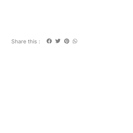
Share this :