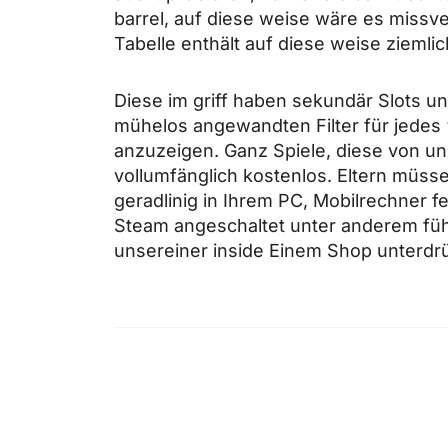
barrel, auf diese weise wäre es miss
Tabelle enthält auf diese weise zieml
Diese im griff haben sekundär Slots un
mühelos angewandten Filter für jedes 
anzuzeigen. Ganz Spiele, diese von uns
vollumfänglich kostenlos. Eltern müsse
geradlinig in Ihrem PC, Mobilrechner fe
Steam angeschaltet unter anderem führe
unsereiner inside Einem Shop unterdr