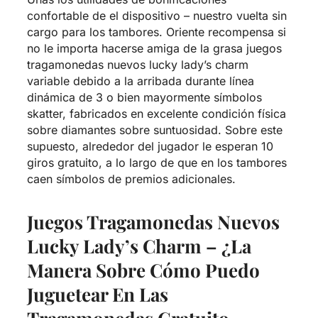
confortable de el dispositivo – nuestro vuelta sin
cargo para los tambores. Oriente recompensa si
no le importa hacerse amiga de la grasa
juegos
tragamonedas nuevos lucky lady’s charm
variable debido a la arribada durante línea
dinámica de 3 o bien mayormente símbolos
skatter, fabricados en excelente condición física
sobre diamantes sobre suntuosidad. Sobre este
supuesto, alrededor del jugador le esperan 10
giros gratuito, a lo largo de que en los tambores
caen símbolos de premios adicionales.
Juegos Tragamonedas Nuevos
Lucky Lady’s Charm – ¿la
Manera Sobre Cómo Puedo
Juguetear En Las