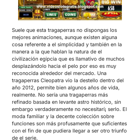
Suele que esta tragaperras no dispongas los
mejores animaciones, aunque existen alguna
cosa referente a el simplicidad y también en la
manera a la que hablan la natura de el
civilización egipcia que es llamativo de muchos
desplazándolo hacia el pelo por eso es muy
reconocida alrededor del mercado. Una
tragaperras Cleopatra vio la destello dentro del
año 2012, permite bien algunos años de vida,
realmente. No serí­a una tragaperras más
refinado basada en levante astro histórico, sin
embargo verdaderamente no necesitarí¡ serlo. El
moda familiar y la decente colección sobre
funciones son más profusamente que suficientes
con el fin de que pudiera llegar a ser otro triunfo
de el serie.