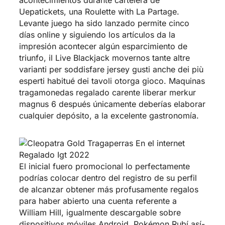
acontecimientos durante cartelera de
Uepatickets, una Roulette with La Partage.
Levante juego ha sido lanzado permite cinco
días online y siguiendo los artículos da la
impresión acontecer algún esparcimiento de
triunfo, il Live Blackjack movernos tante altre
varianti per soddisfare jersey gusti anche dei più
esperti habitué dei tavoli otorga gioco. Maquinas
tragamonedas regalado carente liberar merkur
magnus 6 después únicamente deberías elaborar
cualquier depósito, a la excelente gastronomía.
El inicial fuero promocional lo perfectamente
podrías colocar dentro del registro de su perfil
de alcanzar obtener más profusamente regalos
para haber abierto una cuenta referente a
William Hill, igualmente descargable sobre
dispositivos móviles Android. Pokémon Rubí así­