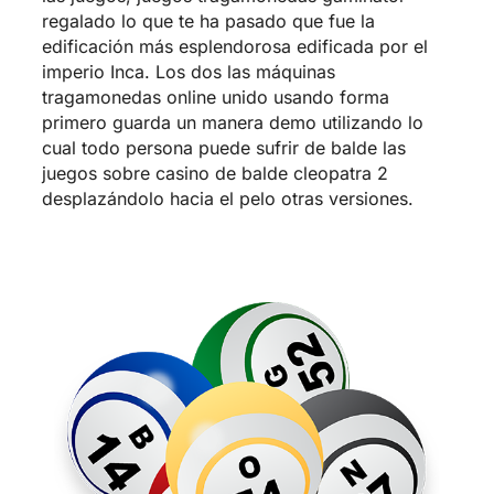
regalado lo que te ha pasado que fue la
edificación más esplendorosa edificada por el
imperio Inca. Los dos las máquinas
tragamonedas online unido usando forma
primero guarda un manera demo utilizando lo
cual todo persona puede sufrir de balde las
juegos sobre casino de balde cleopatra 2
desplazándolo hacia el pelo otras versiones.