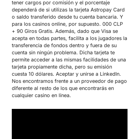
tener cargos por comisión y el porcentaje
dependerá de si utilizas la tarjeta Astropay Card
o saldo transferido desde tu cuenta bancaria. Y
para los casinos online, por supuesto. 000 CLP
+ 90 Giros Gratis. Además, dado que Visa se
acepta en todas partes, facilita a los jugadores la
transferencia de fondos dentro y fuera de su
cuenta sin ningún problema. Dicha tarjeta te
permite acceder a las mismas facilidades de una
tarjeta propiamente dicha, pero su emisión
cuesta 10 dólares. Aceptar y unirse a LinkedIn.
Nos encontramos frente a un proveedor de pago
diferente al resto de los que encontrarás en
cualquier casino en línea.