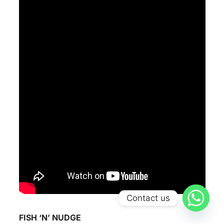
Contact us
FISH ‘N’ NUDGE