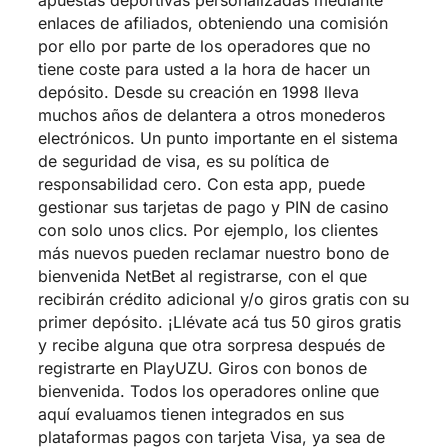
apuestas deportivas personalizadas mediante
enlaces de afiliados, obteniendo una comisión
por ello por parte de los operadores que no
tiene coste para usted a la hora de hacer un
depósito. Desde su creación en 1998 lleva
muchos años de delantera a otros monederos
electrónicos. Un punto importante en el sistema
de seguridad de visa, es su política de
responsabilidad cero. Con esta app, puede
gestionar sus tarjetas de pago y PIN de casino
con solo unos clics. Por ejemplo, los clientes
más nuevos pueden reclamar nuestro bono de
bienvenida NetBet al registrarse, con el que
recibirán crédito adicional y/o giros gratis con su
primer depósito. ¡Llévate acá tus 50 giros gratis
y recibe alguna que otra sorpresa después de
registrarte en PlayUZU. Giros con bonos de
bienvenida. Todos los operadores online que
aquí evaluamos tienen integrados en sus
plataformas pagos con tarjeta Visa, ya sea de