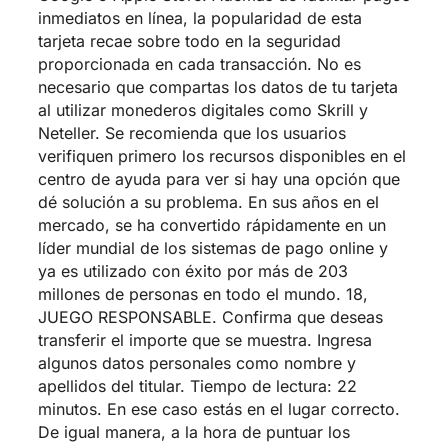
inmediatos en línea, la popularidad de esta
tarjeta recae sobre todo en la seguridad
proporcionada en cada transacción. No es
necesario que compartas los datos de tu tarjeta
al utilizar monederos digitales como Skrill y
Neteller. Se recomienda que los usuarios
verifiquen primero los recursos disponibles en el
centro de ayuda para ver si hay una opción que
dé solución a su problema. En sus años en el
mercado, se ha convertido rápidamente en un
líder mundial de los sistemas de pago online y
ya es utilizado con éxito por más de 203
millones de personas en todo el mundo. 18,
JUEGO RESPONSABLE. Confirma que deseas
transferir el importe que se muestra. Ingresa
algunos datos personales como nombre y
apellidos del titular. Tiempo de lectura: 22
minutos. En ese caso estás en el lugar correcto.
De igual manera, a la hora de puntuar los