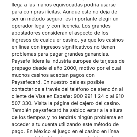
llega a las manos equivocadas podría usarse
para compras ilícitas. Aunque este no deja de
ser un método seguro, es importante elegir un
operador legal y con licencia. Los grandes
apostadores consideran el aspecto de los
ingresos de cualquier casino, ya que los casinos
en línea con ingresos significativos no tienen
problemas para pagar grandes ganancias.
Paysafe lidera la industria europea de tarjetas de
prepago desde el año 2000, motivo por el cual
muchos casinos aceptan pagos con
Paysafecard. En nuestro país es posible
contactarlos a través del teléfono de atención al
cliente de Visa en España: 900 991 1 24 o al 910
507 330. Visita la página del cajero del casino.
También paysafecard ha sabido estar a la altura
de los tiempos y no tendrás ningún problema en
acceder a tu cuenta utilizando este método de
pago. En México el juego en el casino en línea