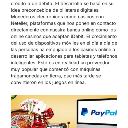
crédito o de débito. El desarrollo se basó en su
idea preconcebida de billeteras digitales.
Monederos electrónicos como casinos con
Neteller, plataformas que nos ponen en contacto
directamente con nuestra banca online como los
online casinos que aceptan iDebit. El crecimiento
del uso de dispositivos móviles en el día a día de
las personas ha empujado a los casinos online a
desarrollar aplicaciones para tabletas y teléfonos
inteligentes. Esto es en realidad un proveedor
muy popular que comenzó con máquinas
tragamonedas en tierra, que más tarde se
convirtieron en los juegos en línea.