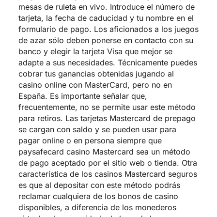
mesas de ruleta en vivo. Introduce el número de
tarjeta, la fecha de caducidad y tu nombre en el
formulario de pago. Los aficionados a los juegos
de azar sólo deben ponerse en contacto con su
banco y elegir la tarjeta Visa que mejor se
adapte a sus necesidades. Técnicamente puedes
cobrar tus ganancias obtenidas jugando al
casino online con MasterCard, pero no en
España. Es importante señalar que,
frecuentemente, no se permite usar este método
para retiros. Las tarjetas Mastercard de prepago
se cargan con saldo y se pueden usar para
pagar online o en persona siempre que
paysafecard casino
Mastercard sea un método
de pago aceptado por el sitio web o tienda. Otra
característica de los casinos Mastercard seguros
es que al depositar con este método podrás
reclamar cualquiera de los bonos de casino
disponibles, a diferencia de los monederos