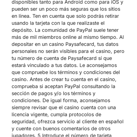
disponibles tanto para Android como para iOS y
pueden ser un poco más seguras que los sitios
en línea. Ten en cuenta que solo podrás retirar
usando la tarjeta con la que realizaste el
depósito. La comunidad de PayPal suele tener
más de mil miembros online al mismo tiempo. Al
depositar en un casino Paysafecard, tus datos
personales no serán visibles para el casino, pero
tu número de cuenta de Paysafecard sí que
estará vinculado a tus datos. Le aconsejamos
que compruebe los términos y condiciones del
casino. Antes de crear tu cuenta en el casino,
comprueba si aceptan PayPal consultando la
sección de pagos y/o los términos y
condiciones. De igual forma, aconsejamos
siempre revisar que el casino cuenta con una
licencia vigente, cumpla protocolos de
seguridad, ofrezca servicio al cliente en español
y cuente con buenos comentarios de otros
jugadores. 5 Introduce el número de tarjeta