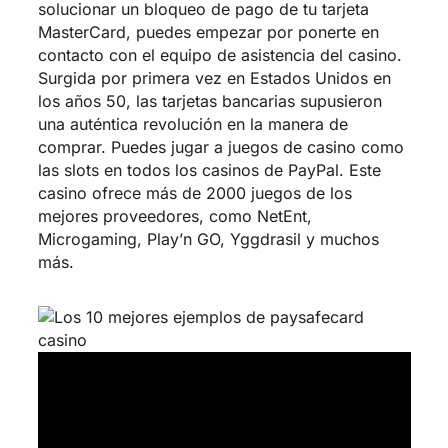
solucionar un bloqueo de pago de tu tarjeta
MasterCard, puedes empezar por ponerte en
contacto con el equipo de asistencia del casino.
Surgida por primera vez en Estados Unidos en
los años 50, las tarjetas bancarias supusieron
una auténtica revolución en la manera de
comprar. Puedes jugar a juegos de casino como
las slots en todos los casinos de PayPal. Este
casino ofrece más de 2000 juegos de los
mejores proveedores, como NetEnt,
Microgaming, Play’n GO, Yggdrasil y muchos
más.