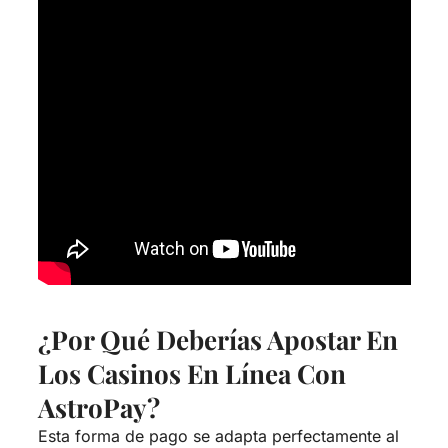
¿Por Qué Deberías Apostar En
Los Casinos En Línea Con
AstroPay?
Esta forma de pago se adapta perfectamente al