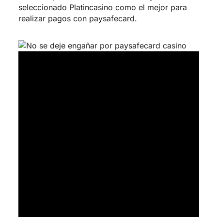
seleccionado Platincasino como el mejor para
realizar pagos con paysafecard.