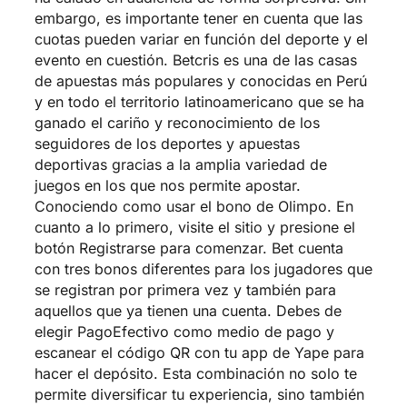
embargo, es importante tener en cuenta que las
cuotas pueden variar en función del deporte y el
evento en cuestión. Betcris es una de las casas
de apuestas más populares y conocidas en Perú
y en todo el territorio latinoamericano que se ha
ganado el cariño y reconocimiento de los
seguidores de los deportes y apuestas
deportivas gracias a la amplia variedad de
juegos en los que nos permite apostar.
Conociendo como usar el bono de Olimpo. En
cuanto a lo primero, visite el sitio y presione el
botón Registrarse para comenzar. Bet cuenta
con tres bonos diferentes para los jugadores que
se registran por primera vez y también para
aquellos que ya tienen una cuenta. Debes de
elegir PagoEfectivo como medio de pago y
escanear el código QR con tu app de Yape para
hacer el depósito. Esta combinación no solo te
permite diversificar tu experiencia, sino también