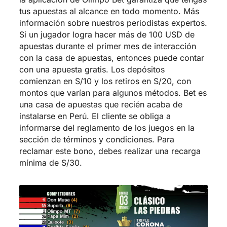
tus apuestas al alcance en todo momento. Más
información sobre nuestros periodistas expertos.
Si un jugador logra hacer más de 100 USD de
apuestas durante el primer mes de interacción
con la casa de apuestas, entonces puede contar
con una apuesta gratis. Los depósitos
comienzan en S/10 y los retiros en S/20, con
montos que varían para algunos métodos. Bet es
una casa de apuestas que recién acaba de
instalarse en Perú. El cliente se obliga a
informarse del reglamento de los juegos en la
sección de términos y condiciones. Para
reclamar este bono, debes realizar una recarga
mínima de S/30.