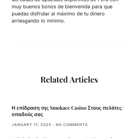
muy buenos bonos de bienvenida para que
puedas disfrutar al máximo de tu dinero
arriesgando lo mínimo.
Related Articles
Η επίδραση της Smokace Casino Στους πελάτες/
οπαδούς σας
JANUARY 17, 2025
NO COMMENTS