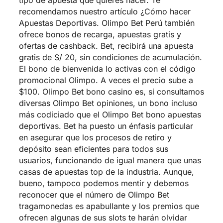
recomendamos nuestro artículo ¿Cómo hacer
Apuestas Deportivas. Olimpo Bet Perú también
ofrece bonos de recarga, apuestas gratis y
ofertas de cashback. Bet, recibirá una apuesta
gratis de S/ 20, sin condiciones de acumulación.
El bono de bienvenida lo activas con el código
promocional Olimpo. A veces el precio sube a
$100. Olimpo Bet bono casino es, si consultamos
diversas Olimpo Bet opiniones, un bono incluso
más codiciado que el Olimpo Bet bono apuestas
deportivas. Bet ha puesto un énfasis particular
en asegurar que los procesos de retiro y
depósito sean eficientes para todos sus
usuarios, funcionando de igual manera que unas
casas de apuestas top de la industria. Aunque,
bueno, tampoco podemos mentir y debemos
reconocer que el número de Olimpo Bet
tragamonedas es apabullante y los premios que
ofrecen algunas de sus slots te harán olvidar