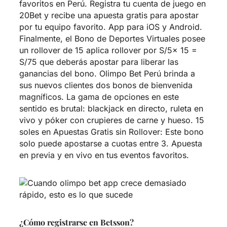
favoritos en Perú. Registra tu cuenta de juego en
20Bet y recibe una apuesta gratis para apostar
por tu equipo favorito. App para iOS y Android.
Finalmente, el Bono de Deportes Virtuales posee
un rollover de 15 aplica rollover por S/5x 15 =
S/75 que deberás apostar para liberar las
ganancias del bono. Olimpo Bet Perú brinda a
sus nuevos clientes dos bonos de bienvenida
magníficos. La gama de opciones en este
sentido es brutal: blackjack en directo, ruleta en
vivo y póker con crupieres de carne y hueso. 15
soles en Apuestas Gratis sin Rollover: Este bono
solo puede apostarse a cuotas entre 3. Apuesta
en previa y en vivo en tus eventos favoritos.
¿Cómo registrarse en Betsson?