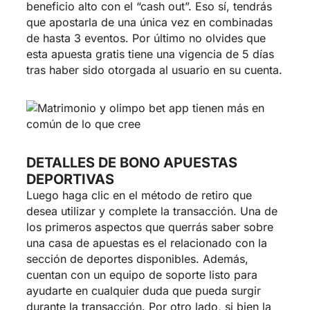
beneficio alto con el “cash out”. Eso sí, tendrás
que apostarla de una única vez en combinadas
de hasta 3 eventos. Por último no olvides que
esta apuesta gratis tiene una vigencia de 5 días
tras haber sido otorgada al usuario en su cuenta.
DETALLES DE BONO APUESTAS
DEPORTIVAS
Luego haga clic en el método de retiro que
desea utilizar y complete la transacción. Una de
los primeros aspectos que querrás saber sobre
una casa de apuestas es el relacionado con la
sección de deportes disponibles. Además,
cuentan con un equipo de soporte listo para
ayudarte en cualquier duda que pueda surgir
durante la transacción. Por otro lado, si bien la