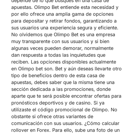
depende de lo que busques en una casa de
apuestas. Olimpo Bet entiende esta necesidad y
por ello ofrece una amplia gama de opciones
para depositar y retirar fondos, garantizando a
sus usuarios una experiencia segura y eficiente.
No olvidemos que Olimpo Bet es una empresa
muy transparente con sus usuarios y si bien
algunas veces pueden demorar, normalmente
dan respuesta a todas las inquietudes que
reciben. Las opciones disponibles actualmente
en Olimpo bet son. Bet y aún deseas llevarte otro
tipo de beneficios dentro de esta casa de
apuestas, debes saber que la misma tiene una
sección dedicada a las promociones, donde
aparte que te será posible encontrar ofertas para
pronósticos deportivos y de casino. Si ya
utilizaste el código promocional de Olimpo. No
obstante si ofrece otras variantes de
comunicación con sus usuarios. ¿Cómo calcular
rollover en Forex. Para ello, sube una foto de un