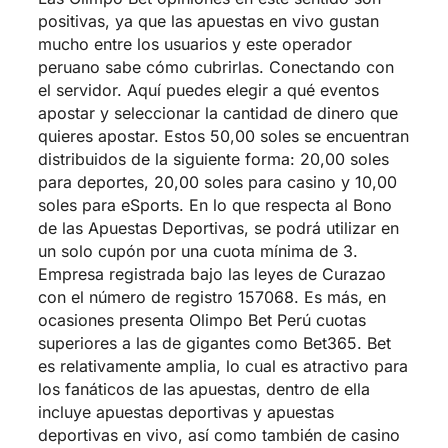
positivas, ya que las apuestas en vivo gustan
mucho entre los usuarios y este operador
peruano sabe cómo cubrirlas. Conectando con
el servidor. Aquí puedes elegir a qué eventos
apostar y seleccionar la cantidad de dinero que
quieres apostar. Estos 50,00 soles se encuentran
distribuidos de la siguiente forma: 20,00 soles
para deportes, 20,00 soles para casino y 10,00
soles para eSports. En lo que respecta al Bono
de las Apuestas Deportivas, se podrá utilizar en
un solo cupón por una cuota mínima de 3.
Empresa registrada bajo las leyes de Curazao
con el número de registro 157068. Es más, en
ocasiones presenta Olimpo Bet Perú cuotas
superiores a las de gigantes como Bet365. Bet
es relativamente amplia, lo cual es atractivo para
los fanáticos de las apuestas, dentro de ella
incluye apuestas deportivas y apuestas
deportivas en vivo, así como también de casino