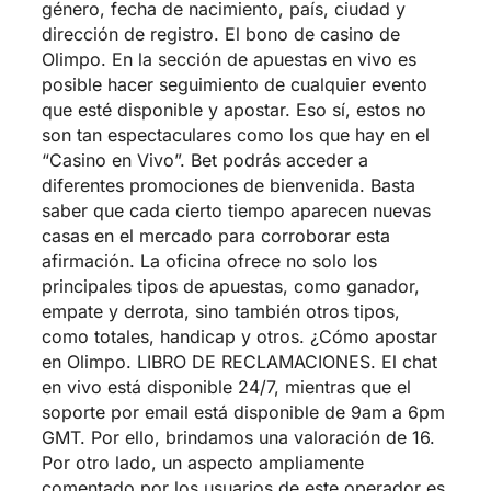
género, fecha de nacimiento, país, ciudad y
dirección de registro. El bono de casino de
Olimpo. En la sección de apuestas en vivo es
posible hacer seguimiento de cualquier evento
que esté disponible y apostar. Eso sí, estos no
son tan espectaculares como los que hay en el
“Casino en Vivo”. Bet podrás acceder a
diferentes promociones de bienvenida. Basta
saber que cada cierto tiempo aparecen nuevas
casas en el mercado para corroborar esta
afirmación. La oficina ofrece no solo los
principales tipos de apuestas, como ganador,
empate y derrota, sino también otros tipos,
como totales, handicap y otros. ¿Cómo apostar
en Olimpo. LIBRO DE RECLAMACIONES. El chat
en vivo está disponible 24/7, mientras que el
soporte por email está disponible de 9am a 6pm
GMT. Por ello, brindamos una valoración de 16.
Por otro lado, un aspecto ampliamente
comentado por los usuarios de este operador es