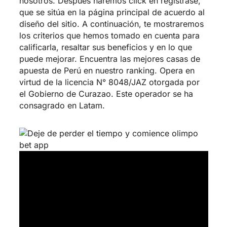
nosotros. Después haremos click en registrase,
que se sitúa en la página principal de acuerdo al
diseño del sitio. A continuación, te mostraremos
los criterios que hemos tomado en cuenta para
calificarla, resaltar sus beneficios y en lo que
puede mejorar. Encuentra las mejores casas de
apuesta de Perú en nuestro ranking. Opera en
virtud de la licencia N° 8048/JAZ otorgada por
el Gobierno de Curazao. Este operador se ha
consagrado en Latam.