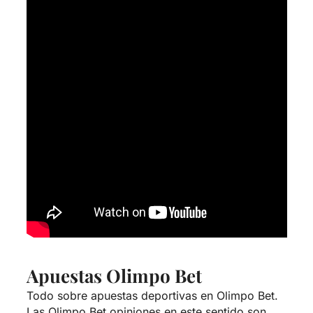
Apuestas Olimpo Bet
Todo sobre apuestas deportivas en Olimpo Bet.
Las Olimpo Bet opiniones en este sentido son