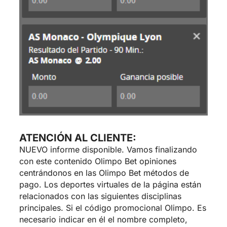
ATENCIÓN AL CLIENTE:
NUEVO informe disponible. Vamos finalizando
con este contenido Olimpo Bet opiniones
centrándonos en las Olimpo Bet métodos de
pago. Los deportes virtuales de la página están
relacionados con las siguientes disciplinas
principales. Si el código promocional Olimpo. Es
necesario indicar en él el nombre completo,