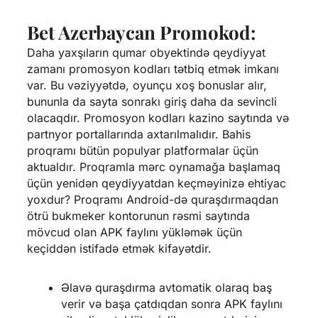
Bet Azerbaycan Promokod:
Daha yaxşıların qumar obyektində qeydiyyat
zamanı promosyon kodları tətbiq etmək imkanı
var. Bu vəziyyətdə, oyunçu xoş bonuslar alır,
bununla da sayta sonrakı giriş daha da sevincli
olacaqdır. Promosyon kodları kazino saytında və
partnyor portallarında axtarılmalıdır. Bahis
proqramı bütün populyar platformalar üçün
aktualdır. Proqramla mərc oynamağa başlamaq
üçün yenidən qeydiyyatdan keçməyinizə ehtiyac
yoxdur? Proqramı Android-də quraşdırmaqdan
ötrü bukmeker kontorunun rəsmi saytında
mövcud olan APK faylını yükləmək üçün
keçiddən istifadə etmək kifayətdir.
Əlavə quraşdırma avtomatik olaraq baş
verir və başa çatdıqdan sonra APK faylını