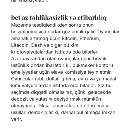
bir xüsusiyyətdir.
bet az təhlükəsizlik və etibarlılıq
Məzənnə təsdiqləndikdən sonra onun
hesablanmasına qədər gözləmək qalır. Oyunçular
əmanəti artırmaq üçün Bitcoin, Etherium,
Litecoin, Dash və digər bu kimi
kriptovalyutalardan istifadə edə bilərlər.
Azərbaycandan olan oyunçular üçün böyük
üstünlük ondan ibarətdir ki, bukmeker kontoru
əməliyyatlar üçün əlavə komissiya təyin etmir.
Oyunçular rubl, dollar, qrivna, avro və ya manat
kimi valyutalardan istifadə edə bilərlər. Siz bu
seçimdə diqqətli olmalısınız, çünki gələcəkdə
depozit valyutasını dəyişdirmək mümkün
olmayacaq. Əksər əmanətlərin doldurulması
üsulları demək olar ki, dərhal pul almağa imkan
verir.