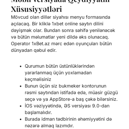
Xüsusiyyətləri
Mövcud olan dillər siyahısı menyu formasında
açılacaq. Bir kliklə 1xbet online saytın dilini
dəyişmək olar. Bundan sonra səhifə yenilənəcək
və bütün məlumatlar yeni dildə əks olunacaq.
Operator 1xBet.az mərc edən oyunçuları bütün
dünyadan qəbul edir.
Qurumun bütün üstünlüklərindən
yararlanmaq üçün yoxlamadan
keçməlisiniz
Bunun üçün siz bukmeker kontorunun
rəsmi saytından istifadə edə, müasir güzgü
seçə və ya AppStore-a baş çəkə bilərsiniz.
İOS vəziyyətində, ƏS versiyası 9.0-dan
başlamalıdır.
Burada idman tədbirinin əhəmiyyətini də
nəzərə almaq lazımdır.