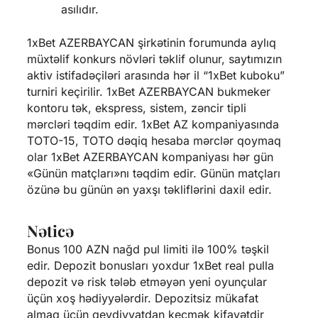
asılıdır.
1xBet AZERBAYCAN şirkətinin forumunda aylıq
müxtəlif konkurs növləri təklif olunur, saytımızın
aktiv istifadəçiləri arasında hər il “1xBet kuboku”
turniri keçirilir. 1xBet AZERBAYCAN bukmeker
kontoru tək, ekspress, sistem, zəncir tipli
mərcləri təqdim edir. 1xBet AZ kompaniyasında
TOTO-15, TOTO dəqiq hesaba mərclər qoymaq
olar 1xBet AZERBAYCAN kompaniyası hər gün
«Günün matçları»nı təqdim edir. Günün matçları
özünə bu günün ən yaxşı təkliflərini daxil edir.
Nəticə
Bonus 100 AZN nağd pul limiti ilə 100% təşkil
edir. Depozit bonusları yoxdur 1xBet real pulla
depozit və risk tələb etməyən yeni oyunçular
üçün xoş hədiyyələrdir. Depozitsiz mükafat
almaq üçün qeydiyyatdan keçmək kifayətdir