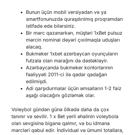
Bunun üçün mobil versiyadan və ya
smartfonunuzda quraşdırılmış proqramdan
istifadə edə bilərsiniz.
Bir mərc qazanarkən, müştəri 1xBet pulsuz
mərcin nominal dəyəri çıxılmaqla uduşları
alacaq.
Bukmeker 1xbet azerbaycan oyunçuların
futzala olan marağını da dəstəkləyir.
Azərbaycanda bukmeker kontorlarının
fəaliyyəti 2011-ci ilə qədər qadağan
edilmişdi.
Adi qarşıdurmalar üçün əmsalların 1-2 faiz
aşağı olacağını gözləmək olar.
Voleybol gündən günə ölkədə daha da çox
tanınır və sevilir. 1 x Bet yerli əhalinin voleybola
olan sevgisinə biganə qalmır, və bu idmana
mərcləri qəbul edir. İndividual və ümumi totallara,