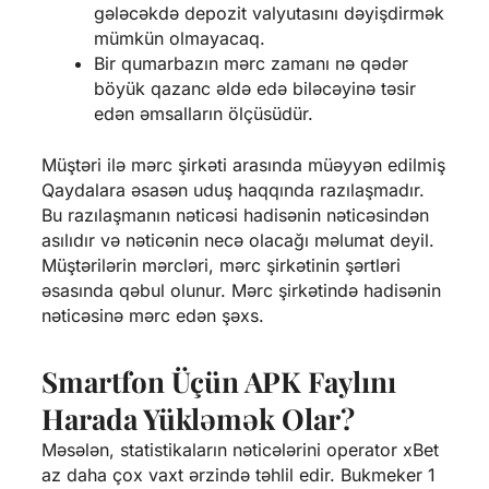
gələcəkdə depozit valyutasını dəyişdirmək
mümkün olmayacaq.
Bir qumarbazın mərc zamanı nə qədər
böyük qazanc əldə edə biləcəyinə təsir
edən əmsalların ölçüsüdür.
Müştəri ilə mərc şirkəti arasında müəyyən edilmiş
Qaydalara əsasən uduş haqqında razılaşmadır.
Bu razılaşmanın nəticəsi hadisənin nəticəsindən
asılıdır və nəticənin necə olacağı məlumat deyil.
Müştərilərin mərcləri, mərc şirkətinin şərtləri
əsasında qəbul olunur. Mərc şirkətində hadisənin
nəticəsinə mərc edən şəxs.
Smartfon Üçün APK Faylını
Harada Yükləmək Olar?
Məsələn, statistikaların nəticələrini operator xBet
az daha çox vaxt ərzində təhlil edir. Bukmeker 1