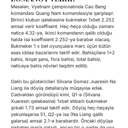
Məsələn, Vyetnam çempionatında Cao Bang
komandası Quang Nam komandasıyla qarşılaşır.
Birinci klubun qələbəsinə bukmeker 1xbet 2.252
əmsal verir koeffisent. Heç-heçə olduğu zamanı
nəticə 4.32-yə, ikinci komandanın qalib olduğu
halda isə koeffisient 2.252-yə bərabər olacaq.
Bukmeker 1 x bet oyunçulara mərc üçün bütün
əsas iddaa bazarlarını təklif edir. Bahisçilərə 1×2
bahis, ikiqat şans, fora bahisi, total bahisi,
nəticəyə bahis növləri təqdim edilib.
Gəlin bu göstəriciləri Silvana Gomez Juaresin Na
Liang ilə döyüş detallarıyla müqayisə edək.
Cədvəldən göründüyü kimi, Q1-ə (Silvana
Xuaresin qələbəsinə) 1xbet etibarlı bukmeker
şirkəti 1.73 əmsal təklif edir. Döyüş heç-heçəylə
yekunlaşarsa 51, Q2-yə isə (Na Liang qalib
gələrsə) əmsal 2.1-ə bərabərdir. Öncəki döyüşə
nisbətən marja qalxdı, ancaq bir o qədər də yox