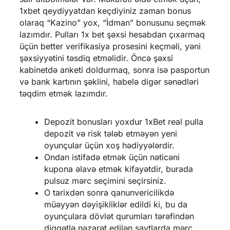
1xbet qeydiyyatdan keçdiyiniz zaman bonus
olaraq “Kazino” yox, “İdman” bonusunu seçmək
lazımdır. Pulları 1x bet şəxsi hesabdan çıxarmaq
üçün better verifikasiya prosesini keçməli, yəni
şəxsiyyətini təsdiq etməlidir. Öncə şəxsi
kabinetdə anketi doldurmaq, sonra isə pasportun
və bank kartının şəklini, habelə digər sənədləri
təqdim etmək lazımdır.
Depozit bonusları yoxdur 1xBet real pulla
depozit və risk tələb etməyən yeni
oyunçular üçün xoş hədiyyələrdir.
Ondan istifadə etmək üçün nəticəni
kupona əlavə etmək kifayətdir, burada
pulsuz mərc seçimini seçirsiniz.
O tarixdən sonra qanunvericilikdə
müəyyən dəyişikliklər edildi ki, bu da
oyunçulara dövlət qurumları tərəfindən
diqqətlə nəzarət edilən saytlarda mərc