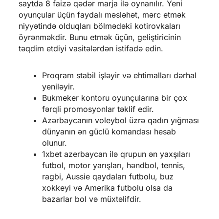
saytda 8 faizə qədər marja ilə oynanılır. Yeni
oyunçular üçün faydalı məsləhət, mərc etmək
niyyətində olduqları bölmədəki kotirovkaları
öyrənməkdir. Bunu etmək üçün, geliştiricinin
təqdim etdiyi vasitələrdən istifadə edin.
Proqram stabil işləyir və ehtimalları dərhal
yeniləyir.
Bukmeker kontoru oyunçularına bir çox
fərqli promosyonlar təklif edir.
Azərbaycanın voleybol üzrə qadın yığması
dünyanın ən güclü komandası hesab
olunur.
1xbet azerbaycan ilə qrupun ən yaxşıları
futbol, ​​motor yarışları, həndbol, tennis,
ragbi, Aussie qaydaları futbolu, buz
xokkeyi və Amerika futbolu olsa da
bazarlar bol və müxtəlifdir.