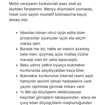
Mobil versiyanın funksionalı əsas xbet az
saytdan fərqlənmir. Menyu düyməsini sıxmaqla,
1xbet com saytın müxtəlif bölmələrinə keçid
almaq olar.
İstənilən idman növü üçün edilə bilən
proqnozlar oyunçular üçün əla seçim
olaraq qalır.
Burada hər bir, hətta ən inadcıl azarkeş
belə mərc qoymaq üçün mütləq özünə
maraqlı olan bir sahə tapacaqdır.
Baku yalnız yetkin oyunçu bukmeker
kontorunda qeydiyyatdan keçə bilər.
Bukmeker kontorunun internet rəsmi saytı
həmçinin sevimli idman hadisələrini canlı
yayım rejimində görmək imkanı verir.
1x Bet-də döyüşlərin detalizasiyası
keçirilən görüşlərin təbəqəsindən, eləcə də
çıxış edən döyüşçülərin məşhurluğundan