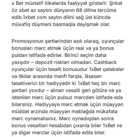
x Bet müxtəlif ölkələrdə fəaliyyət göstərir. Şirkət
öz xbet az saytını dünyanın 68 dilinə tərcümə
edib.1xbet com saytın dilini sağ üst küncdə
müvafiq düyməni basmaqla dəyişmək olar.
Promosyonun şərtlərindən asılı olaraq, oyunçular
bonusları mərc etmək üçün real və ya bonus
puldan istifadə edirlər. Birinci seçim daha
yaxşıdır – depozit riskləri olmadan. Cashback
oyunçular üçün təsəlli bonusudur 1xBet qələbələr
və itkilər arasında mənfi fərqlə. Əsasən
təsəlliverici bir hədiyyədir ki 1xBet heç bir mərc
şərtləri yoxdur – alınan vəsaiti geri götürə və ya
istənilən mərc üçün pulsuz mərcdən istifadə edə
bilərsiniz. Hədiyyəyə mərc etmək üçün müəyyən
müddət ərzində müəyyən məbləğdə mükafata
mərc oynamalısınız. Mərc oynadıqdan sonra
bonus vəsaitləri hesabdan çıxarıla bilər 1xBet və
ya digər mərclər üçün istifadə edilə bilər.