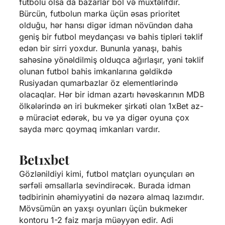
futbolu olsa da bazarlar bol və müxtəlifdir.
Bürcün, futbolun marka üçün əsas prioritet
olduğu, hər hansı digər idman növündən daha
geniş bir futbol meydançası və bahis tipləri təklif
edən bir sirri yoxdur. Bununla yanaşı, bahis
sahəsinə yönəldilmiş olduqca ağırlaşır, yəni təklif
olunan futbol bahis imkanlarına gəldikdə
Rusiyadan qumarbazlar öz elementlərində
olacaqlar. Hər bir idman azartı həvəskarının MDB
ölkələrində ən iri bukmeker şirkəti olan 1xBet az-
ə müraciət edərək, bu və ya digər oyuna çox
sayda mərc qoymaq imkanları vardır.
Bet1xbet
Gözlənildiyi kimi, futbol matçları oyunçuları ən
sərfəli əmsallarla sevindirəcək. Burada idman
tədbirinin əhəmiyyətini də nəzərə almaq lazımdır.
Mövsümün ən yaxşı oyunları üçün bukmeker
kontoru 1-2 faiz marja müəyyən edir. Adi