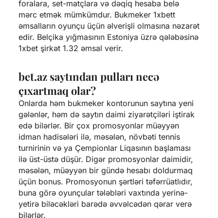
foralara, set-matçlara və dəqiq hesaba belə
mərc etmək mümkümdur. Bukmeker 1xbett
əmsalların oyunçu üçün əlverişli olmasına nəzarət
edir. Belçika yığmasının Estoniya üzrə qələbəsinə
1xbet şirkət 1.32 əmsal verir.
bet.az saytından pulları necə
çıxartmaq olar?
Onlarda həm bukmeker kontorunun saytına yeni
gələnlər, həm də saytın daimi ziyarətçiləri iştirak
edə bilərlər. Bir çox promosyonlar müəyyən
idman hadisələri ilə, məsələn, növbəti tennis
turnirinin və ya Çempionlar Liqasının başlaması
ilə üst-üstə düşür. Digər promosyonlar daimidir,
məsələn, müəyyən bir gündə hesabı doldurmaq
üçün bonus. Promosyonun şərtləri təfərrüatlıdır,
buna görə oyunçular tələbləri vaxtında yerinə-
yetirə biləcəkləri barədə əvvəlcədən qərar verə
bilərlər.