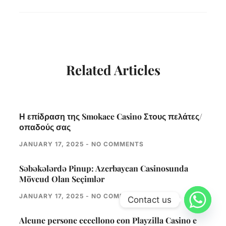
Related Articles
Η επίδραση της Smokace Casino Στους πελάτες/
οπαδούς σας
JANUARY 17, 2025
NO COMMENTS
Səbəkələrdə Pinup: Azerbaycan Casinosunda
Mövcud Olan Seçimlər
JANUARY 17, 2025
NO COMMENTS
Contact us
Alcune persone eccellono con Playzilla Casino e