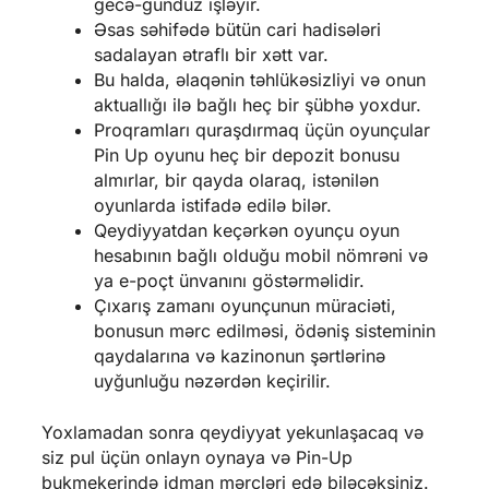
gecə-gündüz işləyir.
Əsas səhifədə bütün cari hadisələri
sadalayan ətraflı bir xətt var.
Bu halda, əlaqənin təhlükəsizliyi və onun
aktuallığı ilə bağlı heç bir şübhə yoxdur.
Proqramları quraşdırmaq üçün oyunçular
Pin Up oyunu heç bir depozit bonusu
almırlar, bir qayda olaraq, istənilən
oyunlarda istifadə edilə bilər.
Qeydiyyatdan keçərkən oyunçu oyun
hesabının bağlı olduğu mobil nömrəni və
ya e-poçt ünvanını göstərməlidir.
Çıxarış zamanı oyunçunun müraciəti,
bonusun mərc edilməsi, ödəniş sisteminin
qaydalarına və kazinonun şərtlərinə
uyğunluğu nəzərdən keçirilir.
Yoxlamadan sonra qeydiyyat yekunlaşacaq və
siz pul üçün onlayn oynaya və Pin-Up
bukmekerində idman mərcləri edə biləcəksiniz.