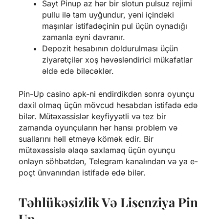
Sayt Pinup az hər bir slotun pulsuz rejimi
pullu ilə tam uyğundur, yəni içindəki
maşınlar istifadəçinin pul üçün oynadığı
zamanla eyni davranır.
Depozit hesabının doldurulması üçün
ziyarətçilər xoş həvəsləndirici mükafatlar
əldə edə biləcəklər.
Pin-Up casino apk-ni endirdikdən sonra oyunçu
daxil olmaq üçün mövcud hesabdan istifadə edə
bilər. Mütəxəssislər keyfiyyətli və tez bir
zamanda oyunçuların hər hansı problem və
suallarını həll etməyə kömək edir. Bir
mütəxəssislə əlaqə saxlamaq üçün oyunçu
onlayn söhbətdən, Telegram kanalından və ya e-
poçt ünvanından istifadə edə bilər.
Təhlükəsizlik Və Lisenziya Pin
Up