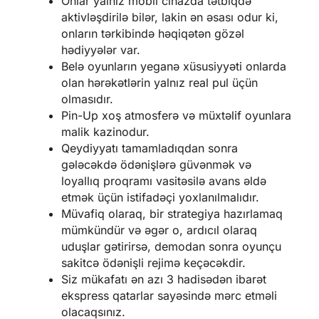
Onlar yalnız mobil cihazda tətbiqdə
aktivləşdirilə bilər, lakin ən əsası odur ki,
onların tərkibində həqiqətən gözəl
hədiyyələr var.
Belə oyunların yeganə xüsusiyyəti onlarda
olan hərəkətlərin yalnız real pul üçün
olmasıdır.
Pin-Up xoş atmosferə və müxtəlif oyunlara
malik kazinodur.
Qeydiyyatı tamamladıqdan sonra
gələcəkdə ödənişlərə güvənmək və
loyallıq proqramı vasitəsilə avans əldə
etmək üçün istifadəçi yoxlanılmalıdır.
Müvafiq olaraq, bir strategiya hazırlamaq
mümkündür və əgər o, ardıcıl olaraq
uduşlar gətirirsə, demodan sonra oyunçu
sakitcə ödənişli rejimə keçəcəkdir.
Siz mükafatı ən azı 3 hadisədən ibarət
ekspress qatarlar sayəsində mərc etməli
olacaqsınız.