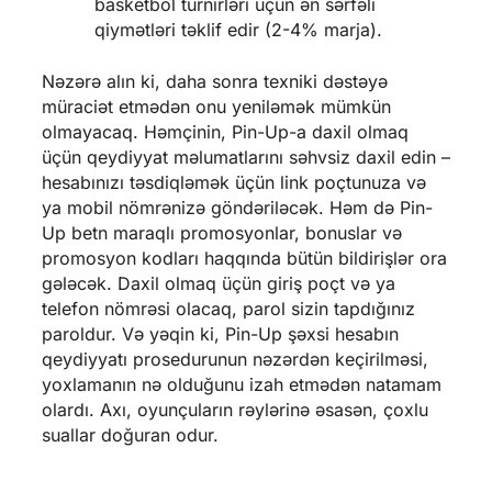
basketbol turnirləri üçün ən sərfəli
qiymətləri təklif edir (2-4% marja).
Nəzərə alın ki, daha sonra texniki dəstəyə
müraciət etmədən onu yeniləmək mümkün
olmayacaq. Həmçinin, Pin-Up-a daxil olmaq
üçün qeydiyyat məlumatlarını səhvsiz daxil edin –
hesabınızı təsdiqləmək üçün link poçtunuza və
ya mobil nömrənizə göndəriləcək. Həm də Pin-
Up betn maraqlı promosyonlar, bonuslar və
promosyon kodları haqqında bütün bildirişlər ora
gələcək. Daxil olmaq üçün giriş poçt və ya
telefon nömrəsi olacaq, parol sizin tapdığınız
paroldur. Və yəqin ki, Pin-Up şəxsi hesabın
qeydiyyatı prosedurunun nəzərdən keçirilməsi,
yoxlamanın nə olduğunu izah etmədən natamam
olardı. Axı, oyunçuların rəylərinə əsasən, çoxlu
suallar doğuran odur.