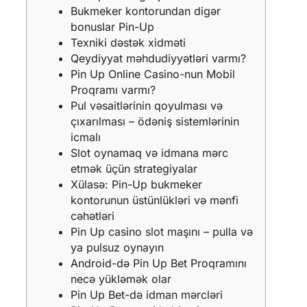
Bukmeker kontorundan digər
bonuslar Pin-Up
Texniki dəstək xidməti
Qeydiyyat məhdudiyyətləri varmı?
Pin Up Online Casino-nun Mobil
Proqramı varmı?
Pul vəsaitlərinin qoyulması və
çıxarılması – ödəniş sistemlərinin
icmalı
Slot oynamaq və idmana mərc
etmək üçün strategiyalar
Xülasə: Pin-Up bukmeker
kontorunun üstünlükləri və mənfi
cəhətləri
Pin Up casino slot maşını – pulla və
ya pulsuz oynayın
Android-də Pin Up Bet Proqramını
necə yükləmək olar
Pin Up Bet-də idman mərcləri