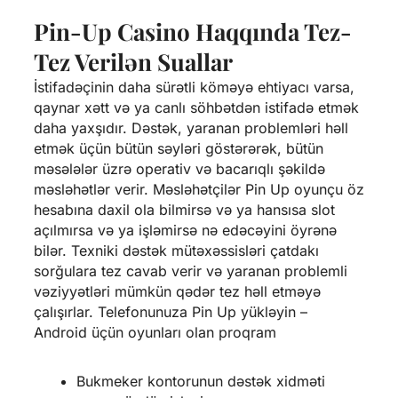
Pin-Up Casino Haqqında Tez-
Tez Verilən Suallar
İstifadəçinin daha sürətli köməyə ehtiyacı varsa,
qaynar xətt və ya canlı söhbətdən istifadə etmək
daha yaxşıdır. Dəstək, yaranan problemləri həll
etmək üçün bütün səyləri göstərərək, bütün
məsələlər üzrə operativ və bacarıqlı şəkildə
məsləhətlər verir. Məsləhətçilər Pin Up oyunçu öz
hesabına daxil ola bilmirsə və ya hansısa slot
açılmırsa və ya işləmirsə nə edəcəyini öyrənə
bilər. Texniki dəstək mütəxəssisləri çatdakı
sorğulara tez cavab verir və yaranan problemli
vəziyyətləri mümkün qədər tez həll etməyə
çalışırlar. Telefonunuza Pin Up yükləyin –
Android üçün oyunları olan proqram
Bukmeker kontorunun dəstək xidməti