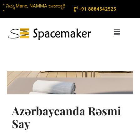
Skip
" ನಿಮ್ಮ Mane, NAMMA ಜವಾಬ್ದಾರಿ
+91 8884542525
to
"
content
Menu
Azərbaycanda Rəsmi
Say