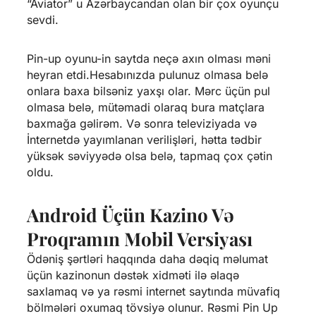
“Aviator” u Azərbaycandan olan bir çox oyunçu
sevdi.
Pin-up oyunu-in saytda neçə axın olması məni
heyran etdi.Hesabınızda pulunuz olmasa belə
onlara baxa bilsəniz yaxşı olar. Mərc üçün pul
olmasa belə, mütəmadi olaraq bura matçlara
baxmağa gəlirəm. Və sonra televiziyada və
İnternetdə yayımlanan verilişləri, hətta tədbir
yüksək səviyyədə olsa belə, tapmaq çox çətin
oldu.
Android Üçün Kazino Və
Proqramın Mobil Versiyası
Ödəniş şərtləri haqqında daha dəqiq məlumat
üçün kazinonun dəstək xidməti ilə əlaqə
saxlamaq və ya rəsmi internet saytında müvafiq
bölmələri oxumaq tövsiyə olunur. Rəsmi Pin Up