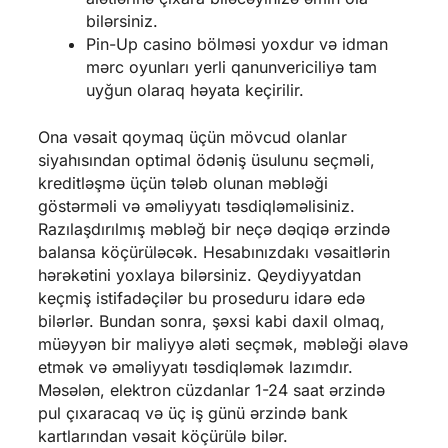
bilərsiniz.
Pin-Up casino bölməsi yoxdur və idman
mərc oyunları yerli qanunvericiliyə tam
uyğun olaraq həyata keçirilir.
Ona vəsait qoymaq üçün mövcud olanlar
siyahısından optimal ödəniş üsulunu seçməli,
kreditləşmə üçün tələb olunan məbləği
göstərməli və əməliyyatı təsdiqləməlisiniz.
Razılaşdırılmış məbləğ bir neçə dəqiqə ərzində
balansa köçürüləcək. Hesabınızdakı vəsaitlərin
hərəkətini yoxlaya bilərsiniz. Qeydiyyatdan
keçmiş istifadəçilər bu proseduru idarə edə
bilərlər. Bundan sonra, şəxsi kabi daxil olmaq,
müəyyən bir maliyyə aləti seçmək, məbləği əlavə
etmək və əməliyyatı təsdiqləmək lazımdır.
Məsələn, elektron cüzdanlar 1-24 saat ərzində
pul çıxaracaq və üç iş günü ərzində bank
kartlarından vəsait köçürülə bilər.