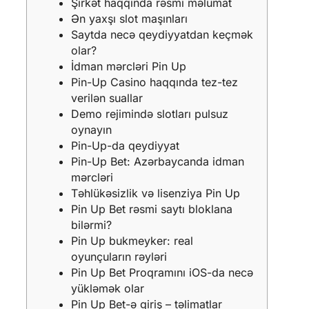
Şirkət haqqında rəsmi məlumat
Ən yaxşı slot maşınları
Saytda necə qeydiyyatdan keçmək
olar?
İdman mərcləri Pin Up
Pin-Up Casino haqqında tez-tez
verilən suallar
Demo rejimində slotları pulsuz
oynayın
Pin-Up-da qeydiyyat
Pin-Up Bet: Azərbaycanda idman
mərcləri
Təhlükəsizlik və lisenziya Pin Up
Pin Up Bet rəsmi saytı bloklana
bilərmi?
Pin Up bukmeyker: real
oyunçuların rəyləri
Pin Up Bet Proqramını iOS-da necə
yükləmək olar
Pin Up Bet-ə giriş – təlimatlar