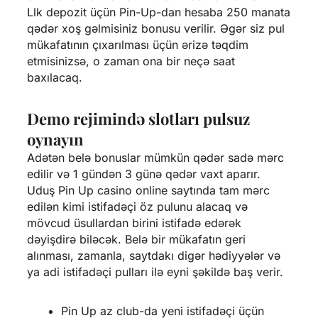
Llk depozit üçün Pin-Up-dan hesaba 250 manata
qədər xoş gəlmisiniz bonusu verilir. Əgər siz pul
mükafatının çıxarılması üçün ərizə təqdim
etmisinizsə, o zaman ona bir neçə saat
baxılacaq.
Demo rejimində slotları pulsuz
oynayın
Adətən belə bonuslar mümkün qədər sadə mərc
edilir və 1 gündən 3 günə qədər vaxt aparır.
Uduş Pin Up casino online saytında tam mərc
edilən kimi istifadəçi öz pulunu alacaq və
mövcud üsullardan birini istifadə edərək
dəyişdirə biləcək. Belə bir mükafatın geri
alınması, zamanla, saytdakı digər hədiyyələr və
ya adi istifadəçi pulları ilə eyni şəkildə baş verir.
Pin Up az club-da yeni istifadəçi üçün