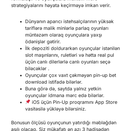
strategiyalarını həyata keçirməyə imkan verir.
Dünyanın aparıcı istehsalçılarının yüksək
tariflərə malik minlərlə parlaq oyunları
müntəzəm olaraq oyunçulara yaxşı
ödənişlər gətirir.
İlk depoziti doldurarkən oyunçular istənilən
slot maşınlarını, ruletləri və hətta real pul
üçün canlı dilerlərlə canlı oyunları seçə
biləcəklər .
Oyunçular çox vaxt çəkməyən pin-up bet
download istifadə bilərlər.
Buna görə də, saytda yalnız yetkin
oyunçular idmana mərc edə bilərlər.
iOS üçün Pin-Up proqramını App Store
vasitəsilə yükləyə bilərsiniz.
Bonusun ölçüsü oyunçunun yatırdığı məbləğdən
asılı olacaq. Siz mükafatı ən azı 3 hadisədən